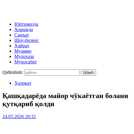
Юртимизда
Хорижда
Санъат
Шоу-бизнес
Ҳайрат
Муаммо
Мулоҳаза
Муносабат
Qidirshish:
Ҳалокат
Қашқадарёда майор чўкаётган болани
қутқариб қолди
24.05.2026 20:32