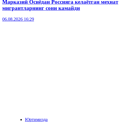
Марказий Осиёдан Россияга келаётган меҳнат
мигрантларнинг сони камайди
06.08.2026 16:29
Юртимизда