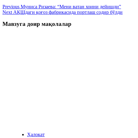
Previous
Муниса Ризаева: “Мени ватан хоини дейишди”
Next
АҚШдаги қоғоз фабрикасида портлаш содир бўлди
Мавзуга доир мақолалар
Ҳалокат