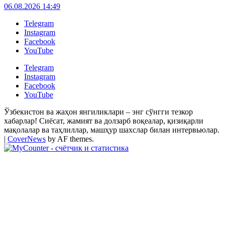
06.08.2026 14:49
Telegram
Instagram
Facebook
YouTube
Telegram
Instagram
Facebook
YouTube
Ўзбекистон ва жаҳон янгиликлари – энг сўнгги тезкор
хабарлар! Сиёсат, жамият ва долзарб воқеалар, қизиқарли
мақолалар ва таҳлиллар, машҳур шахслар билан интервьюлар.
|
CoverNews
by AF themes.