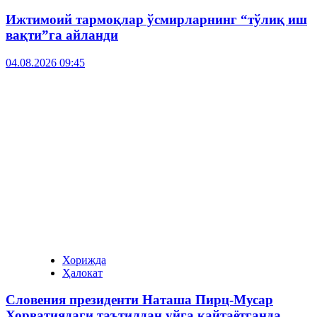
Ижтимоий тармоқлар ўсмирларнинг “тўлиқ иш
вақти”га айланди
04.08.2026 09:45
Хорижда
Ҳалокат
Словения президенти Наташа Пирц-Мусар
Хорватиядаги таътилдан уйга қайтаётганда