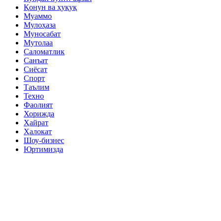
Қонун ва ҳуқуқ
Муаммо
Мулоҳаза
Муносабат
Мутолаа
Саломатлик
Санъат
Сиёсат
Спорт
Таълим
Техно
Фаолият
Хорижда
Ҳайрат
Ҳалокат
Шоу-бизнес
Юртимизда