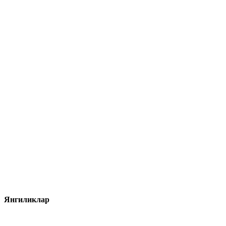
Янгиликлар