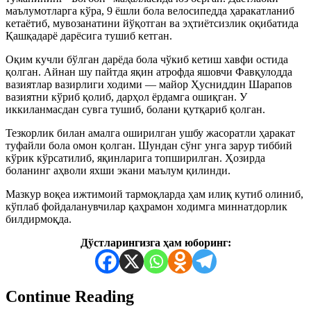
маълумотларга кўра, 9 ёшли бола велосипедда ҳаракатланиб
кетаётиб, мувозанатини йўқотган ва эҳтиётсизлик оқибатида
Қашқадарё дарёсига тушиб кетган.
Оқим кучли бўлган дарёда бола чўкиб кетиш хавфи остида
қолган. Айнан шу пайтда яқин атрофда яшовчи Фавқулодда
вазиятлар вазирлиги ходими — майор Ҳусниддин Шарапов
вазиятни кўриб қолиб, дарҳол ёрдамга ошиқган. У
иккиланмасдан сувга тушиб, болани қутқариб қолган.
Тезкорлик билан амалга оширилган ушбу жасоратли ҳаракат
туфайли бола омон қолган. Шундан сўнг унга зарур тиббий
кўрик кўрсатилиб, яқинларига топширилган. Ҳозирда
боланинг аҳволи яхши экани маълум қилинди.
Мазкур воқеа ижтимоий тармоқларда ҳам илиқ кутиб олиниб,
кўплаб фойдаланувчилар қаҳрамон ходимга миннатдорлик
билдирмоқда.
Дўстларингизга ҳам юборинг:
Continue Reading