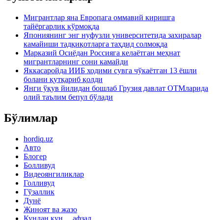
Мигрантлар яна Европага оммавий киришга
тайёргарлик кўрмоқда
Япониянинг энг нуфузли университетида захиралар
камайиши тадқиқотларга таҳдид солмоқда
Марказий Осиёдан Россияга келаётган меҳнат
мигрантларнинг сони камайди
Яккасаройда ИИБ ходими сувга чўкаётган 13 ёшли
болани қутқариб қолди
Янги ўқув йилидан бошлаб Грузия давлат ОТМларида
олий таълим бепул бўлади
Бўлимлар
hordiq.uz
Авто
Блогер
Болливуд
Видеоянгиликлар
Голливуд
Гўзаллик
Дунё
Жиноят ва жазо
Кундан кун… афзал