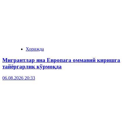
Хорижда
Мигрантлар яна Европага оммавий киришга
тайёргарлик кўрмоқда
06.08.2026 20:33