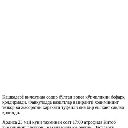
Қашқадарё вилоятида содир бўлган воқеа кўпчиликни бефарқ
қолдирмади. Фавқулодда вазиятлар вазирлиги ходимининг
тезкор ва жасоратли ҳаракати туфайли яна бир ёш ҳаёт сақлаб
қолинди.
Ҳодиса 23 май куни тахминан соат 17:00 атрофида Китоб
туманининг “Боғбон” маҳалласида юз берган. Дастлабки