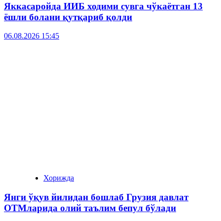
Яккасаройда ИИБ ходими сувга чўкаётган 13
ёшли болани қутқариб қолди
06.08.2026 15:45
Хорижда
Янги ўқув йилидан бошлаб Грузия давлат
ОТМларида олий таълим бепул бўлади