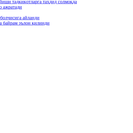
йиши тадқиқотларга таҳдид солмоқда
о ажратади
тболчисига айланди
а байрам эълон қилинди