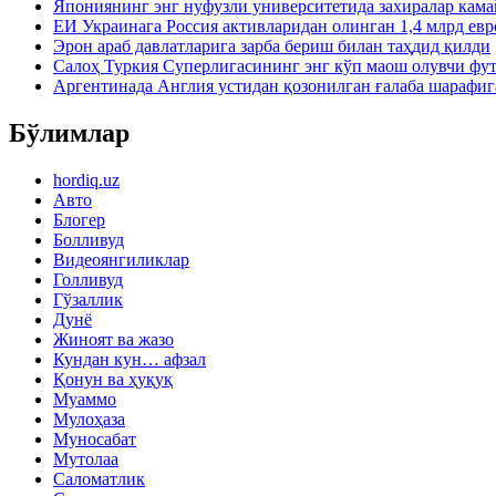
Япониянинг энг нуфузли университетида захиралар кама
ЕИ Украинага Россия активларидан олинган 1,4 млрд евр
Эрон араб давлатларига зарба бериш билан таҳдид қилди
Салоҳ Туркия Суперлигасининг энг кўп маош олувчи фу
Аргентинада Англия устидан қозонилган ғалаба шарафиг
Бўлимлар
hordiq.uz
Авто
Блогер
Болливуд
Видеоянгиликлар
Голливуд
Гўзаллик
Дунё
Жиноят ва жазо
Кундан кун… афзал
Қонун ва ҳуқуқ
Муаммо
Мулоҳаза
Муносабат
Мутолаа
Саломатлик