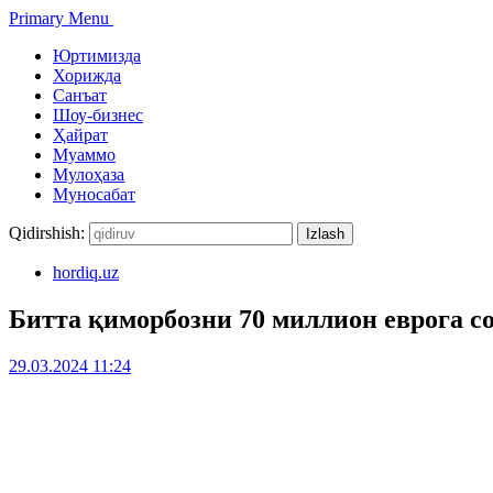
Primary Menu
Юртимизда
Хорижда
Санъат
Шоу-бизнес
Ҳайрат
Муаммо
Мулоҳаза
Муносабат
Qidirshish:
hordiq.uz
Битта қиморбозни 70 миллион еврога со
29.03.2024 11:24