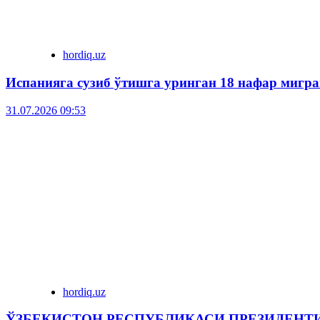
hordiq.uz
Испанияга сузиб ўтишга уринган 18 нафар мигра
31.07.2026 09:53
hordiq.uz
ЎЗБЕКИСТОН РЕСПУБЛИКАСИ ПРЕЗИДЕНТ