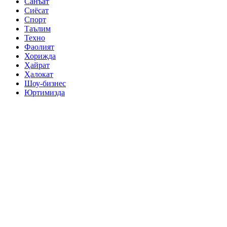
Санъат
Сиёсат
Спорт
Таълим
Техно
Фаолият
Хорижда
Ҳайрат
Ҳалокат
Шоу-бизнес
Юртимизда