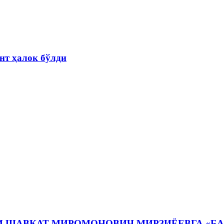
нт ҳалок бўлди
И ШАВКАТ МИРОМОНОВИЧ МИРЗИЁЕВГА «Б