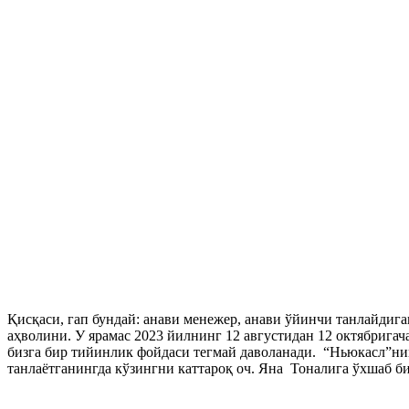
Қисқаси, гап бундай: анави менежер, анави ўйинчи танлайдиг
аҳволини. У ярамас 2023 йилнинг 12 августидан 12 октябригач
бизга бир тийинлик фойдаси тегмай даволанади. “Ньюкасл”нин
танлаётганингда кўзингни каттароқ оч. Яна Тоналига ўхшаб би