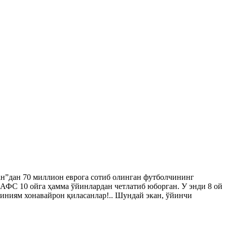
ан”дан 70 миллион еврога сотиб олинган футболчининг
н АФС 10 ойга ҳамма ўйинлардан четлатиб юборган. У энди 8 ой
риниям хонавайрон қиласанлар!.. Шундай экан, ўйинчи