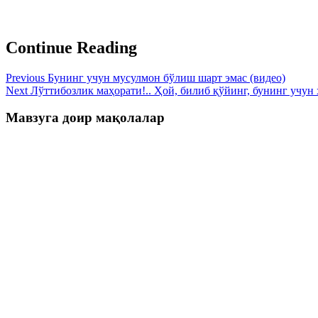
Continue Reading
Previous
Бунинг учун мусулмон бўлиш шарт эмас (видео)
Next
Лўттибозлик маҳорати!.. Ҳой, билиб қўйинг, бунинг учун ҳ
Мавзуга доир мақолалар