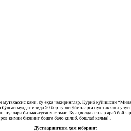
ан мутахассис қани, бу ёққа чақиринглар. Кўриб қўйишсин “Мил
а бўлган муддат ичида 50 бор турли ўйинларга пул тиккани учу
г пуллари битмас-туганмас эмас. Бу аҳволда сенлар араб бойла
ров кимни бизнинг бошга бало қилиб, бошлаб келма!..
Дўстларингизга ҳам юборинг: