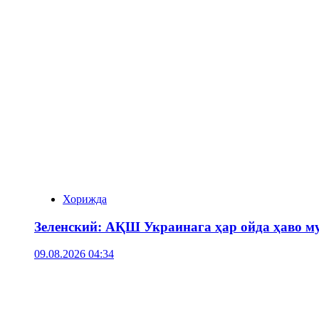
Хорижда
Зеленский: АҚШ Украинага ҳар ойда ҳаво му
09.08.2026 04:34