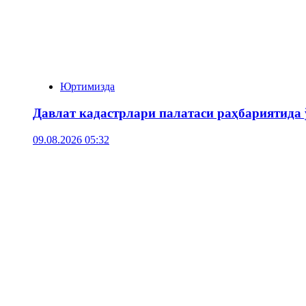
Юртимизда
Давлат кадастрлари палатаси раҳбариятида
09.08.2026 05:32