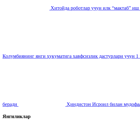
Хитойда роботлар учун илк “мактаб” и
Колумбиянинг янги ҳукуматига хавфсизлик дастурлари учун 1
беради
Ҳиндистон Исроил билан мудофаа 
Янгиликлар