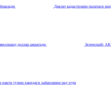
ш бошлади
Давлат кадастрлари палатаси ра
 миллиард доллар ажратади
Зеленский: АҚШ
пакти тузиш ҳақидаги хабарларни рад этди