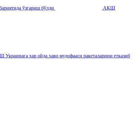
ҳбариятида ўзгариш бўлди
АҚШ
 Украинага ҳар ойда ҳаво мудофааси ракеталарини етказиб