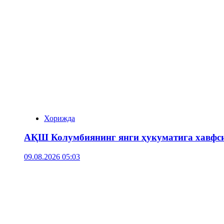
Хорижда
АҚШ Колумбиянинг янги ҳукуматига хавфси
09.08.2026 05:03