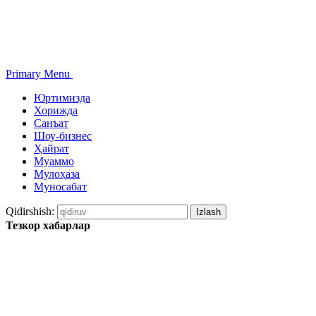
Primary Menu
Юртимизда
Хорижда
Санъат
Шоу-бизнес
Ҳайрат
Муаммо
Мулоҳаза
Муносабат
Qidirshish:
Тезкор хабарлар