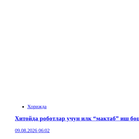
Хорижда
Хитойда роботлар учун илк “мактаб” иш бо
09.08.2026 06:02