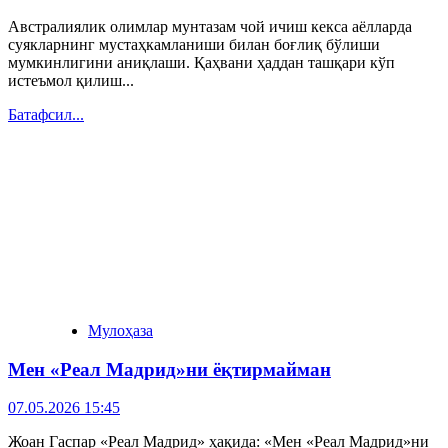
Австралиялик олимлар мунтазам чой ичиш кекса аёлларда
суякларнинг мустаҳкамланиши билан боғлиқ бўлиши
мумкинлигини аниқлаши. Қаҳвани ҳаддан ташқари кўп
истеъмол қилиш...
Батафсил...
Мулоҳаза
Мен «Реал Мадрид»ни ёқтирмайман
07.05.2026 15:45
Жоан Гаспар «Реал Мадрид» ҳақида: «Мен «Реал Мадрид»ни