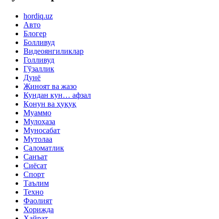
hordiq.uz
Авто
Блогер
Болливуд
Видеоянгиликлар
Голливуд
Гўзаллик
Дунё
Жиноят ва жазо
Кундан кун… афзал
Қонун ва ҳуқуқ
Муаммо
Мулоҳаза
Муносабат
Мутолаа
Саломатлик
Санъат
Сиёсат
Спорт
Таълим
Техно
Фаолият
Хорижда
Ҳайрат