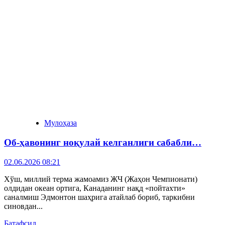
Мулоҳаза
Об-ҳавонинг ноқулай келганлиги сабабли…
02.06.2026 08:21
Хўш, миллий терма жамоамиз ЖЧ (Жаҳон Чемпионати)
олдидан океан ортига, Канаданинг нақд «пойтахти»
саналмиш Эдмонтон шаҳрига атайлаб бориб, таркибни
синовдан...
Батафсил...