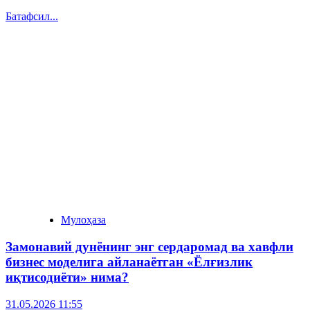
Батафсил...
Мулоҳаза
Замонавий дунёнинг энг сердаромад ва хавфли
бизнес моделига айланаётган «Ёлғизлик
иқтисодиёти» нима?
31.05.2026 11:55