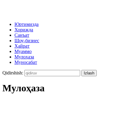
Юртимизда
Хорижда
Санъат
Шоу-бизнес
Ҳайрат
Муаммо
Мулоҳаза
Муносабат
Qidirshish:
Мулоҳаза