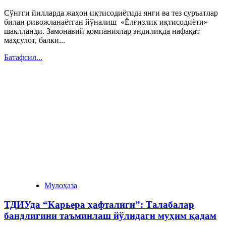
Сўнгги йилларда жаҳон иқтисодиётида янги ва тез суръатлар
билан ривожланаётган йўналиш «Ёлғизлик иқтисодиёти»
шаклланди. Замонавий компаниялар эндиликда нафақат
маҳсулот, балки...
Батафсил...
Мулоҳаза
ТДИУда “Карьера ҳафталиги”: Талабалар
бандлигини таъминлаш йўлидаги муҳим қадам