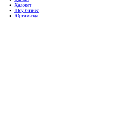
Ҳалокат
Шоу-бизнес
Юртимизда