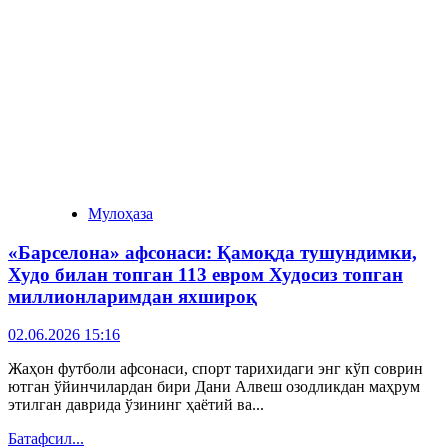
Мулоҳаза
«Барселона» афсонаси: Қамоқда тушундимки,
Худо билан топган 113 евром Худосиз топган
миллионларимдан яхшироқ
02.06.2026 15:16
Жаҳон футболи афсонаси, спорт тарихидаги энг кўп соврин
ютган ўйинчилардан бири Дани Алвеш озодликдан маҳрум
этилган даврида ўзининг ҳаётий ва...
Батафсил...