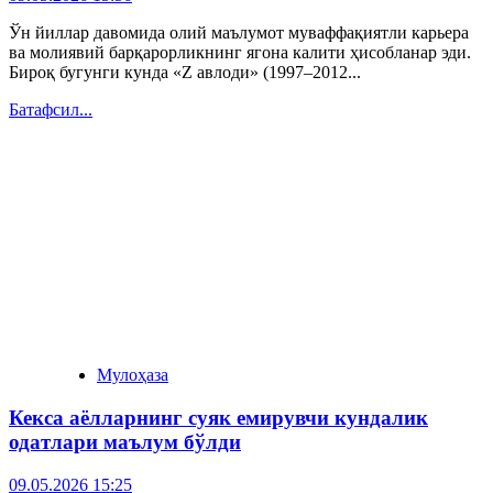
Ўн йиллар давомида олий маълумот муваффақиятли карьера
ва молиявий барқарорликнинг ягона калити ҳисобланар эди.
Бироқ бугунги кунда «Z авлоди» (1997–2012...
Батафсил...
Мулоҳаза
Кекса аёлларнинг суяк емирувчи кундалик
одатлари маълум бўлди
09.05.2026 15:25