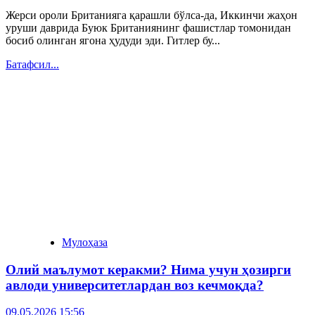
Жерси ороли Британияга қарашли бўлса-да, Иккинчи жаҳон
уруши даврида Буюк Британиянинг фашистлар томонидан
босиб олинган ягона ҳудуди эди. Гитлер бу...
Батафсил...
Мулоҳаза
Олий маълумот керакми? Нима учун ҳозирги
авлоди университетлардан воз кечмоқда?
09.05.2026 15:56