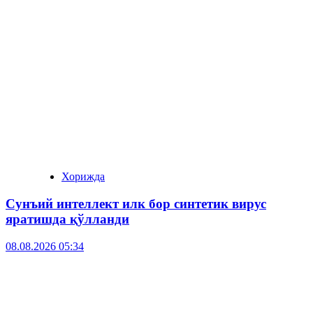
Хорижда
Сунъий интеллект илк бор синтетик вирус
яратишда қўлланди
08.08.2026 05:34