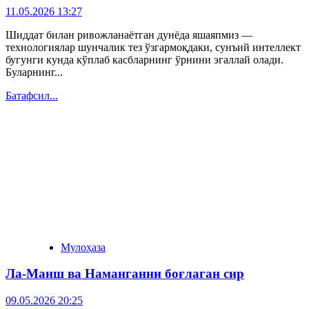
11.05.2026 13:27
Шиддат билан ривожланаётган дунёда яшаяпмиз —
технологиялар шунчалик тез ўзгармоқдаки, сунъий интеллект
бугунги кунда кўплаб касбларнинг ўрнини эгаллай олади.
Буларнинг...
Батафсил...
Мулоҳаза
Ла-Манш ва Наманганни боғлаган сир
09.05.2026 20:25