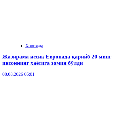
Хорижда
Жазирама иссиқ Европада қарийб 20 минг
инсоннинг ҳаётига зомин бўлди
08.08.2026 05:01