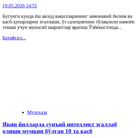
19.05.2026 14:55
Бугунги кунда ёш авлод вакилларининг замонавий билим ва
касб-ҳунарларни эгаллаши, ўз салоҳиятини тўлақонли намоён
этиши учун муносиб шароитлар яратиш Ўзбекистонда...
Батафсил...
Мулоҳаза
Яқин йилларда сунъий интеллект эгаллаб
олиши мумкин бўлган 10 та касб