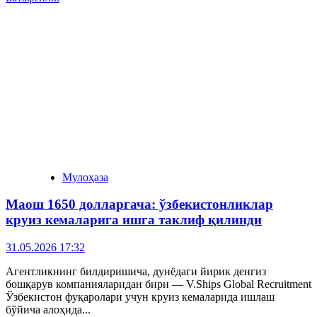
Мулоҳаза
Маош 1650 долларгача: ўзбекистонликлар
круиз кемаларига ишга таклиф қилинди
31.05.2026 17:32
Агентликнинг билдиришича, дунёдаги йирик денгиз
бошқарув компанияларидан бири — V.Ships Global Recruitment
Ўзбекистон фуқаролари учун круиз кемаларида ишлаш
бўйича алоҳида...