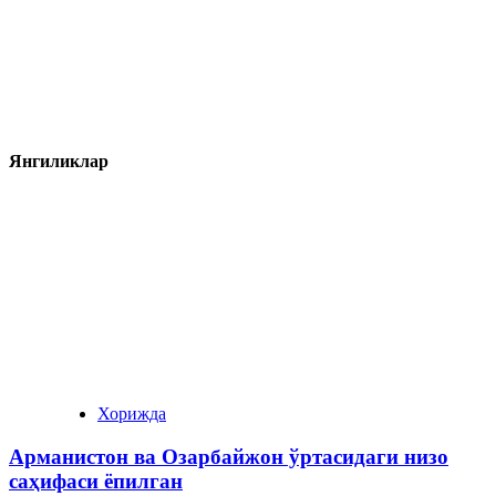
Янгиликлар
Хорижда
Арманистон ва Озарбайжон ўртасидаги низо
саҳифаси ёпилган