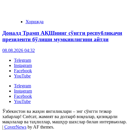
Хорижда
Доналд Трамп АҚШнинг сўнгги республикачи
президенти бўлиши мумкинлигини айтди
08.08.2026 04:32
Telegram
Instagram
Facebook
YouTube
Telegram
Instagram
Facebook
YouTube
Ўзбекистон ва жаҳон янгиликлари – энг сўнгги тезкор
хабарлар! Сиёсат, жамият ва долзарб воқеалар, қизиқарли
мақолалар ва таҳлиллар, машҳур шахслар билан интервьюлар.
|
CoverNews
by AF themes.