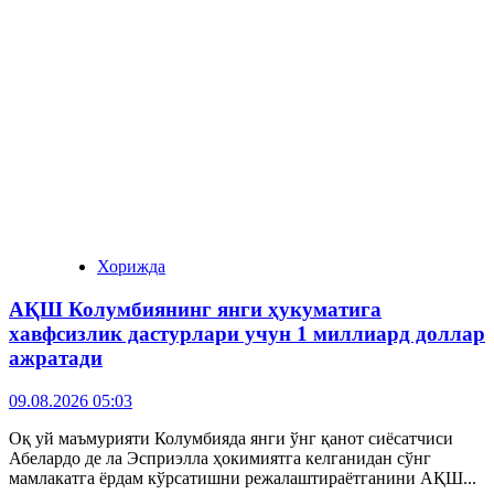
Хорижда
АҚШ Колумбиянинг янги ҳукуматига
хавфсизлик дастурлари учун 1 миллиард доллар
ажратади
09.08.2026 05:03
Оқ уй маъмурияти Колумбияда янги ўнг қанот сиёсатчиси
Абелардо де ла Эсприэлла ҳокимиятга келганидан сўнг
мамлакатга ёрдам кўрсатишни режалаштираётганини АҚШ...