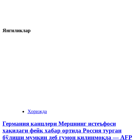
Янгиликлар
Хорижда
Германия канцлери Мерцнинг истеъфоси
ҳақидаги фейк хабар ортида Россия турган
бўлиши мумкин деб гумон қилинмоқда — AFP