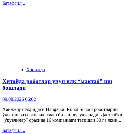
Батафсил...
Хорижда
Хитойда роботлар учун илк “мактаб” иш
бошлади
09.08.2026 06:02
Ханчжоу шаҳридаги Hangzhou Robot School роботларни
ўқитиш ва сертификатлаш билан шуғулланади. Дастлабки
“ўқувчилар” орасида 16 компанияга тегишли 30 га яқин...
Батафсил...