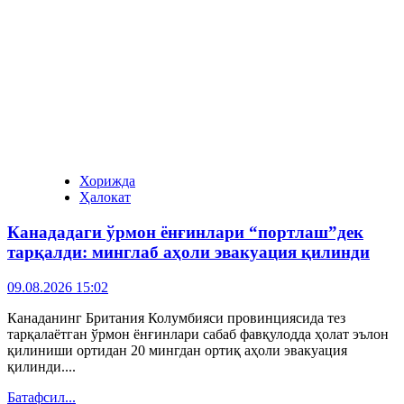
Хорижда
Ҳалокат
Канададаги ўрмон ёнғинлари “портлаш”дек
тарқалди: минглаб аҳоли эвакуация қилинди
09.08.2026 15:02
Канаданинг Британия Колумбияси провинциясида тез
тарқалаётган ўрмон ёнғинлари сабаб фавқулодда ҳолат эълон
қилиниши ортидан 20 мингдан ортиқ аҳоли эвакуация
қилинди....
Батафсил...