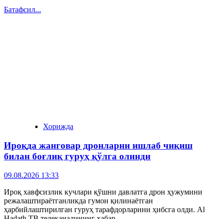
Батафсил...
Хорижда
Ироқда жанговар дронларни ишлаб чиқиш
билан боғлиқ гуруҳ қўлга олинди
09.08.2026 13:33
Ироқ хавфсизлик кучлари қўшни давлатга дрон ҳужумини
режалаштираётганликда гумон қилинаётган
ҳарбийлаштирилган гуруҳ тарафдорларини ҳибсга олди. Al
Hadath ТВ телеканалининг хабар...