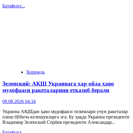
Батафсил...
Хорижда
Зеленский: АҚШ Украинага ҳар ойда ҳаво
мудофааси ракеталарини етказиб беради
09.08.2026 04:34
Украина АҚШдан ҳаво мудофааси тизимлари учун ракеталар
олиш бўйича келишувларга эга. Бу ҳақда Украина президенти
Владимир Зеленский Сербия президенти Александар...
Батафсил...