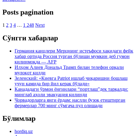
Posts pagination
1
2
3
4
…
1 248
Next
Сўнгги хабарлар
Германия канцлери Мерцнинг истеъфоси ҳақидаги фейк
хабар ортида Россия турган бўлиши мумкин деб гумон
қилинмоқда — AFP
Илҳом Алиев Дональд Трамп билан телефон орқали
мулоқот қилди
Зеленский: «Киевга Patriot ишлаб чиқаришни бошлаш
учун камида бир йил керак бўлади»
Канададаги ўрмон ёнғинлари “портлаш”дек тарқалди:
минглаб аҳоли эвакуация қилинди
Чорвадорларга янги ёрдам: наслли бузоқ етиштирган
фермерлар 700 минг сўмгача пул олишади
Бўлимлар
hordiq.uz