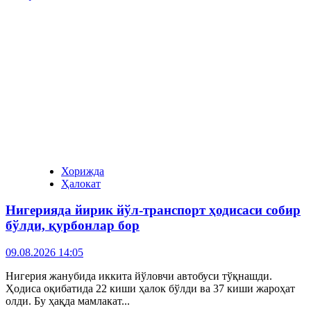
Хорижда
Ҳалокат
Нигерияда йирик йўл-транспорт ҳодисаси собир
бўлди, қурбонлар бор
09.08.2026 14:05
Нигерия жанубида иккита йўловчи автобуси тўқнашди.
Ҳодиса оқибатида 22 киши ҳалок бўлди ва 37 киши жароҳат
олди. Бу ҳақда мамлакат...