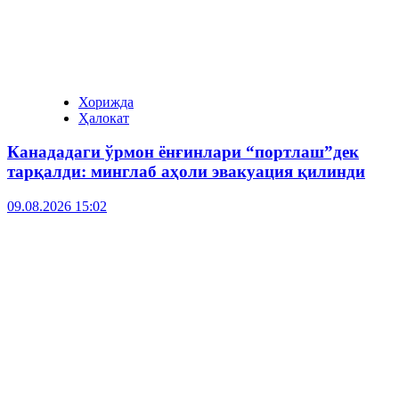
Хорижда
Ҳалокат
Канададаги ўрмон ёнғинлари “портлаш”дек
тарқалди: минглаб аҳоли эвакуация қилинди
09.08.2026 15:02