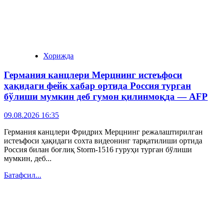
Хорижда
Германия канцлери Мерцнинг истеъфоси
ҳақидаги фейк хабар ортида Россия турган
бўлиши мумкин деб гумон қилинмоқда — AFP
09.08.2026 16:35
​Германия канцлери Фридрих Мерцнинг режалаштирилган
истеъфоси ҳақидаги сохта видеонинг тарқатилиши ортида
Россия билан боғлиқ Storm-1516 гуруҳи турган бўлиши
мумкин, деб...
Батафсил...