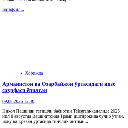
Батафсил...
Хорижда
Арманистон ва Озарбайжон ўртасидаги низо
саҳифаси ёпилган
09.08.2026 12:40
Никол Пашинян тегишли баёнотни Telegram-каналида 2025
йил 8 августда Вашингтонда Трамп иштирокида бўлиб ўтган,
Боку ва Ереван ўртасида тинчлик битими...