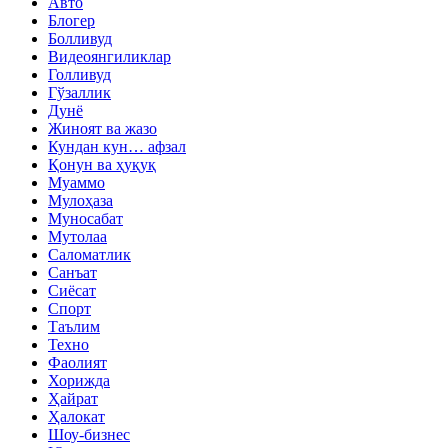
Авто
Блогер
Болливуд
Видеоянгиликлар
Голливуд
Гўзаллик
Дунё
Жиноят ва жазо
Кундан кун… афзал
Қонун ва ҳуқуқ
Муаммо
Мулоҳаза
Муносабат
Мутолаа
Саломатлик
Санъат
Сиёсат
Спорт
Таълим
Техно
Фаолият
Хорижда
Ҳайрат
Ҳалокат
Шоу-бизнес