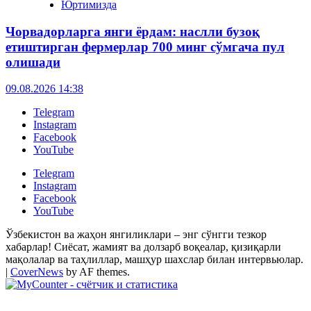
Юртимизда
Чорвадорларга янги ёрдам: наслли бузоқ
етиштирган фермерлар 700 минг сўмгача пул
олишади
09.08.2026 14:38
Telegram
Instagram
Facebook
YouTube
Telegram
Instagram
Facebook
YouTube
Ўзбекистон ва жаҳон янгиликлари – энг сўнгги тезкор
хабарлар! Сиёсат, жамият ва долзарб воқеалар, қизиқарли
мақолалар ва таҳлиллар, машҳур шахслар билан интервьюлар.
|
CoverNews
by AF themes.