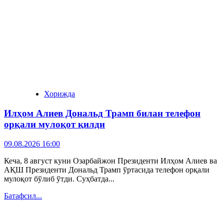
Хорижда
Илҳом Алиев Дональд Трамп билан телефон
орқали мулоқот қилди
09.08.2026 16:00
Кеча, 8 август куни Озарбайжон Президенти Илҳом Алиев ва
АҚШ Президенти Дональд Трамп ўртасида телефон орқали
мулоқот бўлиб ўтди. Суҳбатда...
Батафсил...