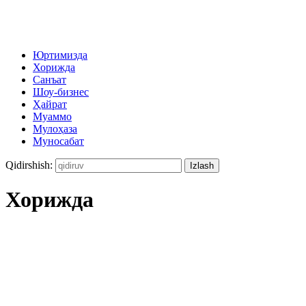
Юртимизда
Хорижда
Санъат
Шоу-бизнес
Ҳайрат
Муаммо
Мулоҳаза
Муносабат
Qidirshish:
Хорижда