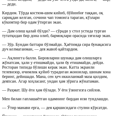
— деди.
Кирдим. Тўрда костюм-шим кийиб, бўйинбоғ таққан, оқ
сариқдан келган, сочини чап томонга тараган, кўзлари
кўкимтир бир одам ўтирган экан.
— Дам олиш қалай бўлди? — сўради у стол устида турган
тутатқидан бир дона олиб, бармоқлари орасида эзғилар экан.
— Зўр. Бундан баттари бўлмайди. Ҳаётимда сира бунақасига
дуч келмаганман, — дея жавоб қайтардим.
— Ақлингга балли. Бировларни шунақа дам олишларга
жўнатсам, ҳали у етишмайди, ҳали бу етишмайди, дейди.
Ресторан типида бўлиши керак экан. Катта экранли
телевизор, ичимлик қуйиб турадиган жононлар, шинам хона
беринг, дейишади. Мана, сен ҳеч иккиланмай маза қилдим,
деяпсан. Агар хоҳласанг, ундан ҳам зўрига жўнатаман.
— Раҳмат. Шу ёғи ҳам бўлади. У ёғи ўзингизга сийлов.
Мен билан гаплашаётган одамнинг бирдан юзи тундлашди.
— Ўтир манави ерга, — дея қаршисидаги стулни кўрсатди.