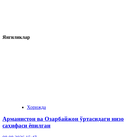
Янгиликлар
Хорижда
Арманистон ва Озарбайжон ўртасидаги низо
саҳифаси ёпилган