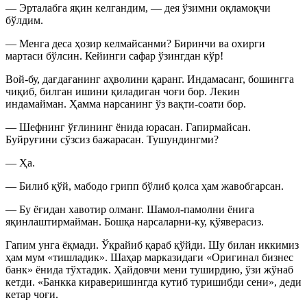
— Эрталабга яқин келгандим, — дея ўзимни оқламоқчи
бўлдим.
— Менга деса ҳозир келмайсанми? Биринчи ва охирги
мартаси бўлсин. Кейинги сафар ўзингдан кўр!
Вой-бу, дағдағанинг аҳволини қаранг. Индамасанг, бошингга
чиқиб, билган ишини қиладиган чоғи бор. Лекин
индамайман. Ҳамма нарсанинг ўз вақти-соати бор.
— Шефнинг ўғлининг ёнида юрасан. Гапирмайсан.
Буйруғини сўзсиз бажарасан. Тушундингми?
— Ҳа.
— Билиб қўй, мабодо грипп бўлиб қолса ҳам жавобгарсан.
— Бу ёғидан хавотир олманг. Шамол-памолни ёнига
яқинлаштирмайман. Бошқа нарсаларни-ку, қўяверасиз.
Гапим унга ёқмади. Ўқрайиб қараб қўйди. Шу билан иккимиз
ҳам мум «тишладик». Шаҳар марказидаги «Оригинал бизнес
банк» ёнида тўхтадик. Ҳайдовчи мени туширдию, ўзи жўнаб
кетди. «Банкка кираверишингда кутиб туришибди сени», деди
кетар чоғи.