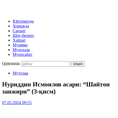
Юртимизда
Хорижда
Санъат
Шоу-бизнес
Ҳайрат
Муаммо
Мулоҳаза
Муносабат
Qidirshish:
Мутолаа
Нуриддин Исмоилов асари: “Шайтон
занжири” (3-қисм)
07.05.2024 09:55