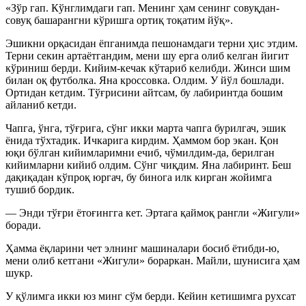
«Зўр гап. Кўнглимдаги гап. Менинг ҳам сенинг совуқдан-
совуқ башарангни кўришга ортиқ тоқатим йўқ».
Эшикни орқасидан ёпганимда пешонамдаги терни ҳис этдим.
Терни секин артаётгандим, мени шу ерга олиб келган йигит
кўриниш берди. Кийим-кечак кўтариб келибди. Жинси шим
билан оқ футболка. Яна кроссовка. Олдим. У йўл бошлади.
Ортидан кетдим. Тўғрисини айтсам, бу лабиринтда бошим
айланиб кетди.
Чапга, ўнга, тўғрига, сўнг икки марта чапга бурилгач, эшик
ёнида тўхтадик. Ичкарига кирдим. Ҳаммом бор экан. Қон
юқи бўлган кийимларимни ечиб, чўмилдим-да, берилган
кийимларни кийиб олдим. Сўнг чиқдим. Яна лабиринт. Беш
дақиқадан кўпроқ юргач, бу бинога илк кирган жойимга
тушиб бордик.
— Энди тўғри ётоғингга кет. Эртага қаймоқ рангли «Жигули»
боради.
Ҳамма ёқларини чет элнинг машиналари босиб ётибди-ю,
мени олиб кетгани «Жигули» бораркан. Майли, шунисига ҳам
шукр.
У қўлимга икки юз минг сўм берди. Кейин кетишимга рухсат