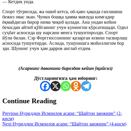
— Кетдик унда.
Спорт тўғрисида, жа ошиб кетса, об-ҳаво ҳақида гаплашиш
бежиз эмас экан. Чунки бошқа ҳамма мавзуда кимгадир
ёқмайдиган бирор нима чиқиб қолади. Ана ундан кейин
бехосдан айтиб қўйганинг учун кунингни кўрсатишади. Одил
суҳбат асносида шу нарсани менга тушунтиролди. Спорт
йўли билан. Сэр Ферггюссоннинг қизарган юзини тасвирлаш
асносида тушунтирди. Аслида, тушунишга мойиллигим бор
эди. Шунинг учун ҳам дарров англаб етдим.
(Асарнинг давомини бироздан кейин ўқийсиз)
Дўстларингизга ҳам юборинг:
Continue Reading
Previous
Нуриддин Исмоилов асари: “Шайтон занжири” (2-
қисм)
Next
Нуриддин Исмоилов асари: “Шайтон занжири” (4-қисм)