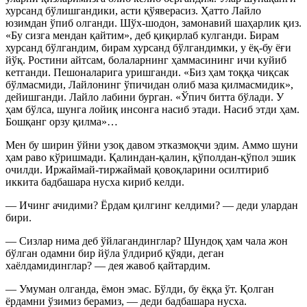
хурсанд бўлишгандики, асти қўяверасиз. Ҳатто Лайло
юзимдан ўпиб олганди. Шўх-шодон, замонавий шаҳарлик қиз.
«Бу сизга мендан қайтим», деб қиқирлаб кулганди. Бирам
хурсанд бўлгандим, бирам хурсанд бўлгандимки, у ёқ-бу ёғи
йўқ. Ростини айтсам, болаларнинг ҳаммасининг ичи куйиб
кетганди. Пешоналарига уришганди. «Биз ҳам тоққа чиқсак
бўлмасмиди, Лайлонинг ўпичидан олиб маза қилмасмидик»,
дейишганди. Лайло лабини бурган. «Ўпич битта бўлади. У
ҳам бўлса, шунга лойиқ инсонга насиб этади. Насиб этди ҳам.
Бошқанг орзу қилма»…
Мен бу ширин ўйни узоқ давом этказмоқчи эдим. Аммо шуни
ҳам раво кўришмади. Қалиндан-қалин, қўполдан-қўпол эшик
очилди. Иржаймай-тиржаймай қовоқларини осилтириб
иккита бадбашара нусха кириб келди.
— Ичинг ачидими? Ёрдам қилгинг келдими? — деди улардан
бири.
— Сизлар нима деб ўйлагандинглар? Шундоқ ҳам чала жон
бўлган одамни бир йўла ўлдириб қўяди, деган
хаёлдамидинглар? — дея жавоб қайтардим.
— Умуман олганда, ёмон эмас. Бўлди, бу ёққа ўт. Қолган
ёрдамни ўзимиз берамиз, — деди бадбашара нусха.