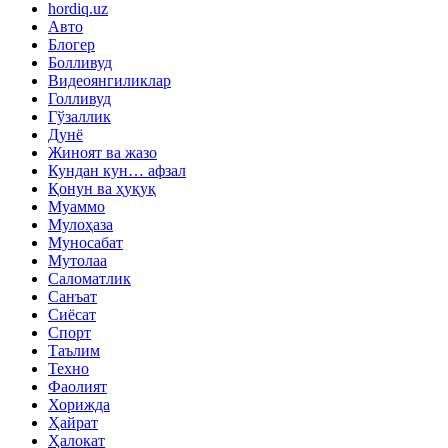
hordiq.uz
Авто
Блогер
Болливуд
Видеоянгиликлар
Голливуд
Гўзаллик
Дунё
Жиноят ва жазо
Кундан кун… афзал
Қонун ва ҳуқуқ
Муаммо
Мулоҳаза
Муносабат
Мутолаа
Саломатлик
Санъат
Сиёсат
Спорт
Таълим
Техно
Фаолият
Хорижда
Ҳайрат
Ҳалокат