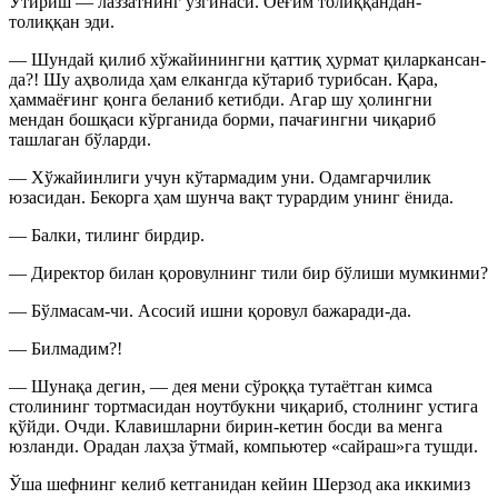
Ўтириш — лаззатнинг ўзгинаси. Оёғим толиққандан-
толиққан эди.
— Шундай қилиб хўжайинингни қаттиқ ҳурмат қиларкансан-
да?! Шу аҳволида ҳам елкангда кўтариб турибсан. Қара,
ҳаммаёғинг қонга беланиб кетибди. Агар шу ҳолингни
мендан бошқаси кўрганида борми, пачағингни чиқариб
ташлаган бўларди.
— Хўжайинлиги учун кўтармадим уни. Одамгарчилик
юзасидан. Бекорга ҳам шунча вақт турардим унинг ёнида.
— Балки, тилинг бирдир.
— Директор билан қоровулнинг тили бир бўлиши мумкинми?
— Бўлмасам-чи. Асосий ишни қоровул бажаради-да.
— Билмадим?!
— Шунақа дегин, — дея мени сўроққа тутаётган кимса
столининг тортмасидан ноутбукни чиқариб, столнинг устига
қўйди. Очди. Клавишларни бирин-кетин босди ва менга
юзланди. Орадан лаҳза ўтмай, компьютер «сайраш»га тушди.
Ўша шефнинг келиб кетганидан кейин Шерзод ака иккимиз