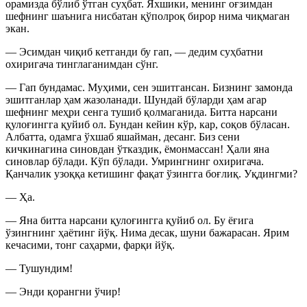
орамизда бўлиб ўтган суҳбат. Яхшики, менинг оғзимдан
шефнинг шаънига нисбатан қўполроқ бирор нима чиқмаган
экан.
— Эсимдан чиқиб кетганди бу гап, — дедим суҳбатни
охиригача тинглаганимдан сўнг.
— Гап бундамас. Муҳими, сен эшитгансан. Бизнинг замонда
эшитганлар ҳам жазоланади. Шундай бўларди ҳам агар
шефнинг меҳри сенга тушиб қолмаганида. Битта нарсани
қулоғингга қуйиб ол. Бундан кейин кўр, кар, соқов бўласан.
Албатта, одамга ўхшаб яшайман, десанг. Биз сени
кичкинагина синовдан ўтказдик, ёмонмассан! Ҳали яна
синовлар бўлади. Кўп бўлади. Умрингнинг охиригача.
Қанчалик узоққа кетишинг фақат ўзингга боғлиқ. Уқдингми?
— Ҳа.
— Яна битта нарсани қулоғингга қуйиб ол. Бу ёғига
ўзингнинг ҳаётинг йўқ. Нима десак, шуни бажарасан. Ярим
кечасими, тонг саҳарми, фарқи йўқ.
— Тушундим!
— Энди қорангни ўчир!