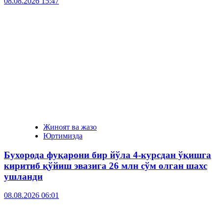
08.08.2026 15:47
Жиноят ва жазо
Юртимизда
Бухорода фуқарони бир йўла 4-курсдан ўқишга
киритиб қўйиш эвазига 26 млн сўм олган шахс
ушланди
08.08.2026 06:01