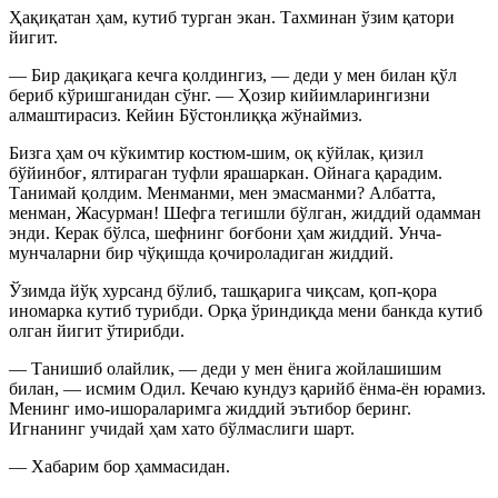
Ҳақиқатан ҳам, кутиб турган экан. Тахминан ўзим қатори
йигит.
— Бир дақиқага кечга қолдингиз, — деди у мен билан қўл
бериб кўришганидан сўнг. — Ҳозир кийимларингизни
алмаштирасиз. Кейин Бўстонлиққа жўнаймиз.
Бизга ҳам оч кўкимтир костюм-шим, оқ кўйлак, қизил
бўйинбоғ, ялтираган туфли ярашаркан. Ойнага қарадим.
Танимай қолдим. Менманми, мен эмасманми? Албатта,
менман, Жасурман! Шефга тегишли бўлган, жиддий одамман
энди. Керак бўлса, шефнинг боғбони ҳам жиддий. Унча-
мунчаларни бир чўқишда қочироладиган жиддий.
Ўзимда йўқ хурсанд бўлиб, ташқарига чиқсам, қоп-қора
иномарка кутиб турибди. Орқа ўриндиқда мени банкда кутиб
олган йигит ўтирибди.
— Танишиб олайлик, — деди у мен ёнига жойлашишим
билан, — исмим Одил. Кечаю кундуз қарийб ёнма-ён юрамиз.
Менинг имо-ишораларимга жиддий эътибор беринг.
Игнанинг учидай ҳам хато бўлмаслиги шарт.
— Хабарим бор ҳаммасидан.