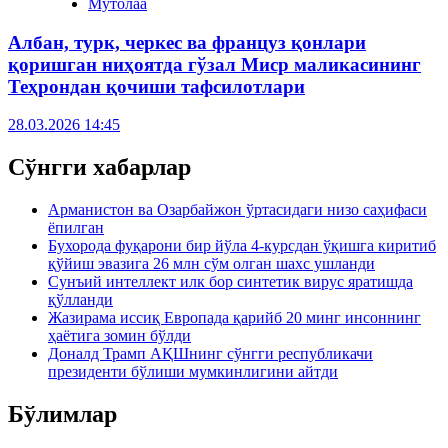
Мутолаа
Албан, турк, черкес ва француз қонлари
қоришган ниҳоятда гўзал Миср маликасининг
Теҳрондан қочиши тафсилотлари
28.03.2026 14:45
Сўнгги хабарлар
Арманистон ва Озарбайжон ўртасидаги низо саҳифаси
ёпилган
Бухорода фуқарони бир йўла 4-курсдан ўқишга киритиб
қўйиш эвазига 26 млн сўм олган шахс ушланди
Сунъий интеллект илк бор синтетик вирус яратишда
қўлланди
Жазирама иссиқ Европада қарийб 20 минг инсоннинг
ҳаётига зомин бўлди
Доналд Трамп АҚШнинг сўнгги республикачи
президенти бўлиши мумкинлигини айтди
Бўлимлар