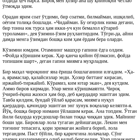
олдида ҳеч нарса. Бироқ мен ҳозир ана шу қийноқни четлаб
ўтмоқда эдим.
Орадан ярим соат ўтдими, бир соатми, билмайман, ишқилиб,
оёғим толиқа бошлади. «Чидайман. Бу оғирлик нима дегани,
бир тонна юк турса ҳам икки-уч кун бемалол кўтариб
туроламан», дея ўзимни-ўзим руҳлантирдим. Тўғри-да, айни
дамда менга ўзимдан бошқа ким ҳам ёрдам бера оларди.
Кўзимни юмдим. Отамнинг машҳур гапини ёдга олдим.
«Фойда кўришим керак. Ҳар қанча қийин бўлмасин, фойда
топишим шарт», деган гапни миямга муҳрладим.
Бир маҳал чироқнинг яна ёриша бошлаганини илғадим. «Ҳа-
а, ярамаслар, қалайсизлар энди. Ҳозир биттанг кирасан,
иржайиб-тиржайиб. Кўрамиз, ким ютар экан», дея кутдим.
Аммо биров кирмади. Улар мени кўришмаяпти. Чироқ
ўчириб-ёқиш жазоси ҳам бор, деб қаердадир эшитган эдим.
Тавба қилдим, бундай ўйлаб қарасам, миямга нуқул
қаердадир, қачондир эшитган энг хунук воқеалар келяпти-я.
Йўқ, бошқа бирор нимани ўйлашим керак. Ана топдим. Ўтган
йили баҳорда курсдошлар билан тоққа чиққан эдик. Майнинг
боши эди. Бировлар лола тугаган дейишганди. Лекин мен
тоғнинг тепасига, қори эримаган жойига бориб, лола
тергандим. Паст бўйли, бир қаричгина лолачалар. Сўнг
уларни қизларимизга олиб келиб бергандим. Улар шунақанги