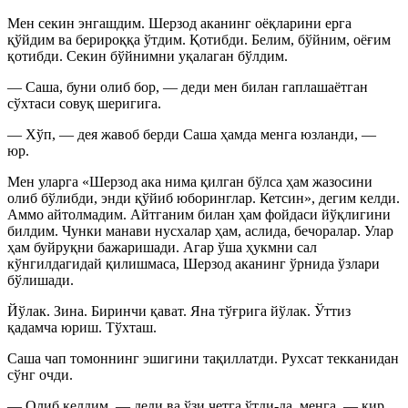
Мен секин энгашдим. Шерзод аканинг оёқларини ерга
қўйдим ва берироққа ўтдим. Қотибди. Белим, бўйним, оёғим
қотибди. Секин бўйнимни уқалаган бўлдим.
— Саша, буни олиб бор, — деди мен билан гаплашаётган
сўхтаси совуқ шеригига.
— Хўп, — дея жавоб берди Саша ҳамда менга юзланди, —
юр.
Мен уларга «Шерзод ака нима қилган бўлса ҳам жазосини
олиб бўлибди, энди қўйиб юборинглар. Кетсин», дегим келди.
Аммо айтолмадим. Айтганим билан ҳам фойдаси йўқлигини
билдим. Чунки манави нусхалар ҳам, аслида, бечоралар. Улар
ҳам буйруқни бажаришади. Агар ўша ҳукмни сал
кўнгилдагидай қилишмаса, Шерзод аканинг ўрнида ўзлари
бўлишади.
Йўлак. Зина. Биринчи қават. Яна тўғрига йўлак. Ўттиз
қадамча юриш. Тўхташ.
Саша чап томоннинг эшигини тақиллатди. Рухсат текканидан
сўнг очди.
— Олиб келдим, — деди ва ўзи четга ўтди-да, менга, — кир,