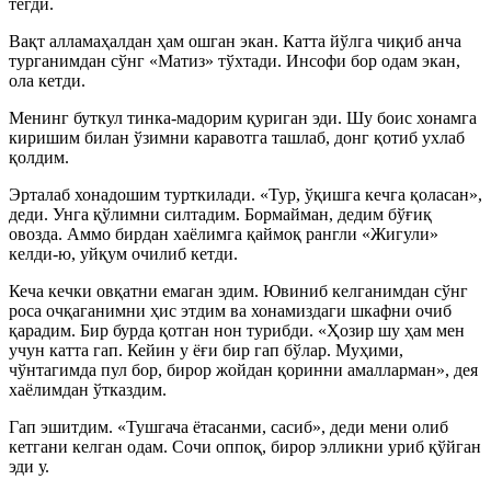
тегди.
Вақт алламаҳалдан ҳам ошган экан. Катта йўлга чиқиб анча
турганимдан сўнг «Матиз» тўхтади. Инсофи бор одам экан,
ола кетди.
Менинг буткул тинка-мадорим қуриган эди. Шу боис хонамга
киришим билан ўзимни каравотга ташлаб, донг қотиб ухлаб
қолдим.
Эрталаб хонадошим турткилади. «Тур, ўқишга кечга қоласан»,
деди. Унга қўлимни силтадим. Бормайман, дедим бўғиқ
овозда. Аммо бирдан хаёлимга қаймоқ рангли «Жигули»
келди-ю, уйқум очилиб кетди.
Кеча кечки овқатни емаган эдим. Ювиниб келганимдан сўнг
роса очқаганимни ҳис этдим ва хонамиздаги шкафни очиб
қарадим. Бир бурда қотган нон турибди. «Ҳозир шу ҳам мен
учун катта гап. Кейин у ёғи бир гап бўлар. Муҳими,
чўнтагимда пул бор, бирор жойдан қоринни амалларман», дея
хаёлимдан ўтказдим.
Гап эшитдим. «Тушгача ётасанми, сасиб», деди мени олиб
кетгани келган одам. Сочи оппоқ, бирор элликни уриб қўйган
эди у.