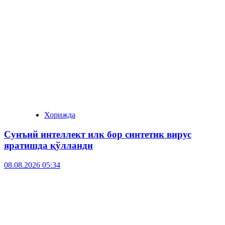
Хорижда
Сунъий интеллект илк бор синтетик вирус
яратишда қўлланди
08.08.2026 05:34