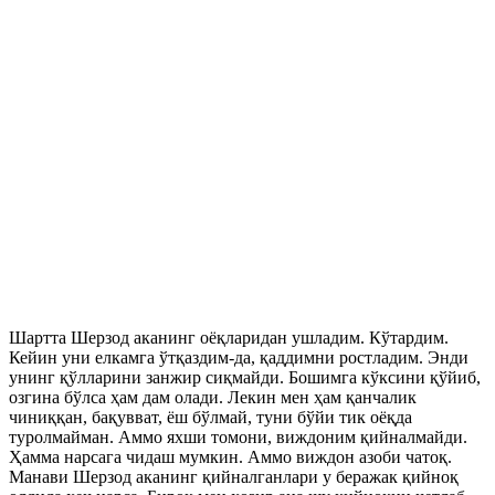
Шартта Шерзод аканинг оёқларидан ушладим. Кўтардим.
Кейин уни елкамга ўтқаздим-да, қаддимни ростладим. Энди
унинг қўлларини занжир сиқмайди. Бошимга кўксини қўйиб,
озгина бўлса ҳам дам олади. Лекин мен ҳам қанчалик
чиниққан, бақувват, ёш бўлмай, туни бўйи тик оёқда
туролмайман. Аммо яхши томони, виждоним қийналмайди.
Ҳамма нарсага чидаш мумкин. Аммо виждон азоби чатоқ.
Манави Шерзод аканинг қийналганлари у беражак қийноқ