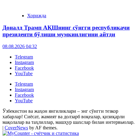
Хорижда
Доналд Трамп АҚШнинг сўнгги республикачи
президенти бўлиши мумкинлигини айтди
08.08.2026 04:32
Telegram
Instagram
Facebook
YouTube
Telegram
Instagram
Facebook
YouTube
Ўзбекистон ва жаҳон янгиликлари – энг сўнгги тезкор
хабарлар! Сиёсат, жамият ва долзарб воқеалар, қизиқарли
мақолалар ва таҳлиллар, машҳур шахслар билан интервьюлар.
|
CoverNews
by AF themes.