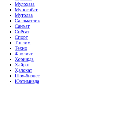
Мулоҳаза
Муносабат
Мутолаа
Саломатлик
Санъат
Сиёсат
Спорт
Таълим
Техно
Фаолият
Хорижда
Ҳайрат
Ҳалокат
Шоу-бизнес
Юртимизда