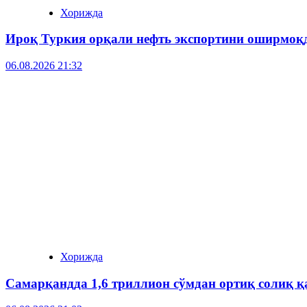
Хорижда
Ироқ Туркия орқали нефть экспортини оширмоқ
06.08.2026 21:32
Хорижда
Самарқандда 1,6 триллион сўмдан ортиқ солиқ 