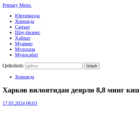
Primary Menu
Юртимизда
Хорижда
Санъат
Шоу-бизнес
Ҳайрат
Муаммо
Мулоҳаза
Муносабат
Qidirshish:
Хорижда
Харков вилоятидан деярли 8,8 минг ки
17.05.2024 06:03