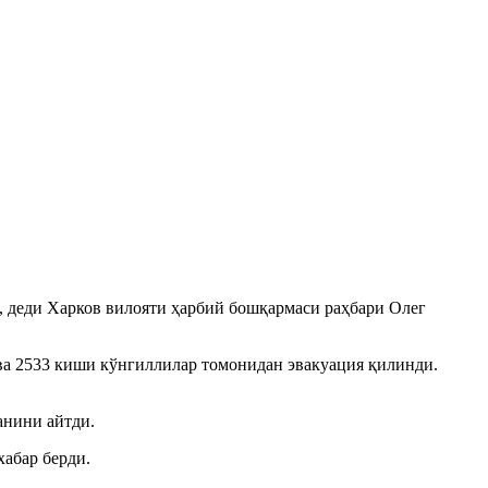
, деди Харков вилояти ҳарбий бошқармаси раҳбари Олег
ва 2533 киши кўнгиллилар томонидан эвакуация қилинди.
анини айтди.
хабар берди.