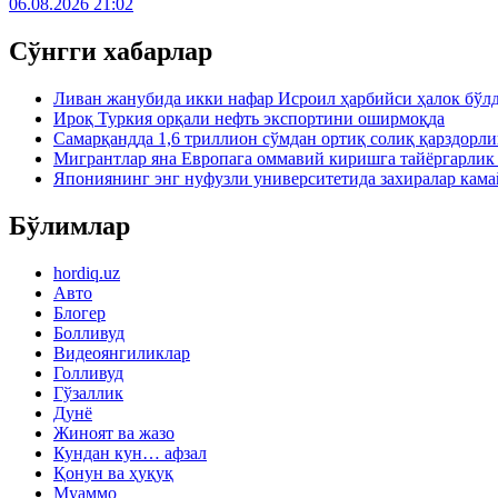
06.08.2026 21:02
Сўнгги хабарлар
Ливан жанубида икки нафар Исроил ҳарбийси ҳалок бўл
Ироқ Туркия орқали нефть экспортини оширмоқда
Самарқандда 1,6 триллион сўмдан ортиқ солиқ қарздорл
Мигрантлар яна Европага оммавий киришга тайёргарлик
Япониянинг энг нуфузли университетида захиралар кама
Бўлимлар
hordiq.uz
Авто
Блогер
Болливуд
Видеоянгиликлар
Голливуд
Гўзаллик
Дунё
Жиноят ва жазо
Кундан кун… афзал
Қонун ва ҳуқуқ
Муаммо