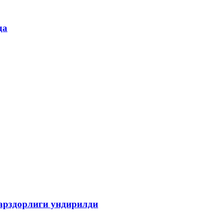
да
қарздорлиги ундирилди