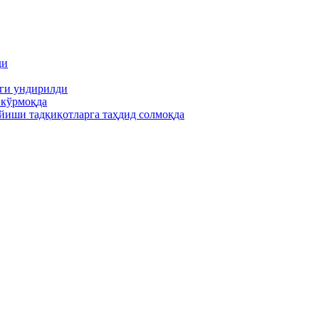
ди
иги ундирилди
 кўрмоқда
йиши тадқиқотларга таҳдид солмоқда