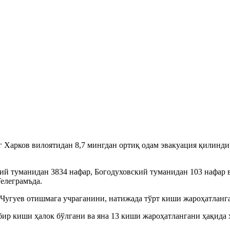
Харков вилоятидан 8,7 мингдан ортиқ одам эвакуация қилинди
ий туманидан 3834 нафар, Богодуховский туманидан 103 нафар 
елеграмъда.
а Чугуев отишмага учраганини, натижада тўрт киши жароҳатланг
ир киши ҳалок бўлгани ва яна 13 киши жароҳатлангани ҳақида 