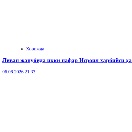
Хорижда
Ливан жанубида икки нафар Исроил ҳарбийси ҳа
06.08.2026 21:33