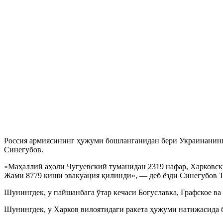
Россия армиясининг ҳужуми бошланганидан бери Украинанинг 
Синегубов.
«Маҳаллий аҳоли Чугуевский туманидан 2319 нафар, Харковск
Жами 8779 киши эвакуация қилинди», — деб ёзди Синегубов Т
Шунингдек, у пайшанбага ўтар кечаси Богуславка, Графское в
Шунингдек, у Харков вилоятидаги ракета ҳужуми натижасида б