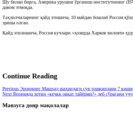
Шу билан бирга, Америка урушни ўрганиш институтининг (IS
давом этмоқда.
Таҳлилчиларнинг қайд этишича, 10 майдан бошлаб Россия қўш
эриша олган.
Қайд этилишича, Россия кучлари «ҳозирда Харков вилояти ҳуду
Continue Reading
Previous
Эроннинг Машҳад шаҳридаги сув тошқинлари 7 кишин
Next
Японияда хотин «кечки овқат тайёрми?» деб сўрагани уч
Мавзуга доир мақолалар