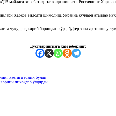
W)15 майдаги ҳисоботида таъкидланишича, Россиянинг Харков 
инлари Харков вилояти шимолида Украина кучлари атайлаб муҳ
дига чуқурроқ кириб боришдан кўра, буфер зона яратишга устув
Дўстларингизга ҳам юборинг:
инг ҳаётига зомин бўлди
ун эрини пичоқлаб ўлдирди