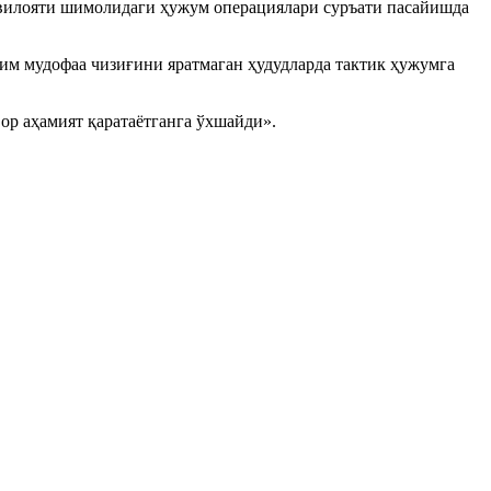
вилояти шимолидаги ҳужум операциялари суръати пасайишда
им мудофаа чизиғини яратмаган ҳудудларда тактик ҳужумга
ор аҳамият қаратаётганга ўхшайди».