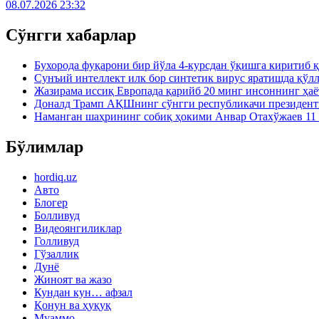
08.07.2026 23:32
Сўнгги хабарлар
Бухорода фуқарони бир йўла 4-курсдан ўқишга киритиб 
Сунъий интеллект илк бор синтетик вирус яратишда қўл
Жазирама иссиқ Европада қарийб 20 минг инсоннинг ҳаё
Доналд Трамп АҚШнинг сўнгги республикачи президен
Наманган шаҳрининг собиқ ҳокими Анвар Отахўжаев 11 
Бўлимлар
hordiq.uz
Авто
Блогер
Болливуд
Видеоянгиликлар
Голливуд
Гўзаллик
Дунё
Жиноят ва жазо
Кундан кун… афзал
Қонун ва ҳуқуқ
Муаммо