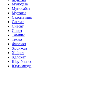
Мулоҳаза
Муносабат
Мутолаа
Саломатлик
Санъат
Сиёсат
Спорт
Таълим
Техно
Фаолият
Хорижда
Ҳайрат
Ҳалокат
Шоу-бизнес
Юртимизда