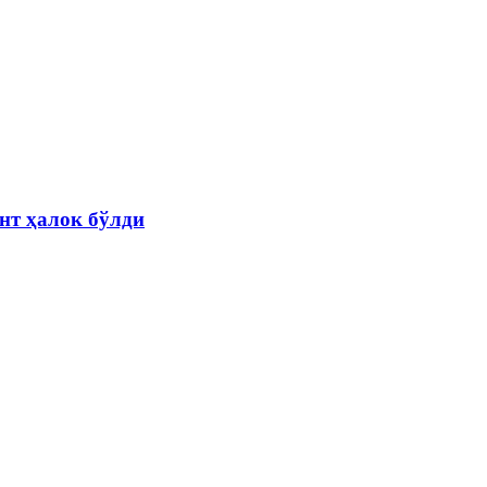
нт ҳалок бўлди