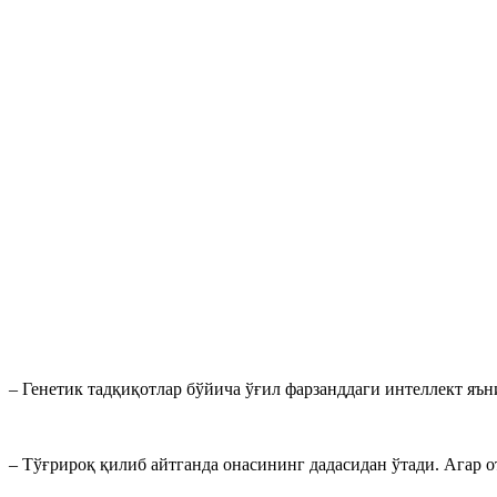
– Генетик тадқиқотлар бўйича ўғил фарзанддаги интеллект яън
– Тўғрироқ қилиб айтганда онасининг дадасидан ўтади. Агар о