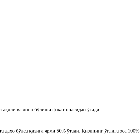
и ақлли ва доно бўлиши фақат онасидан ўтади.
та даҳо бўлса қизига ярми 50% ўтади. Қизининг ўғлига эса 100%