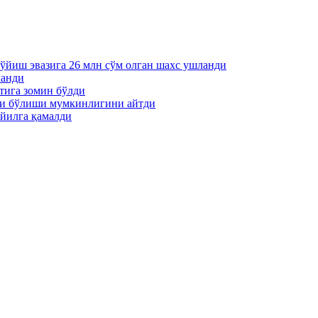
қўйиш эвазига 26 млн сўм олган шахс ушланди
ланди
тига зомин бўлди
ти бўлиши мумкинлигини айтди
йилга қамалди