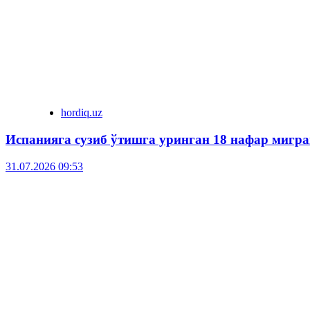
hordiq.uz
Испанияга сузиб ўтишга уринган 18 нафар мигра
31.07.2026 09:53