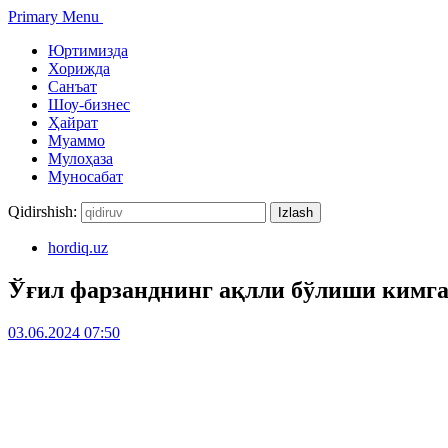
Primary Menu
Юртимизда
Хорижда
Санъат
Шоу-бизнес
Ҳайрат
Муаммо
Мулоҳаза
Муносабат
Qidirshish:
hordiq.uz
Ўғил фарзанднинг ақлли бўлиши кимга
03.06.2024 07:50