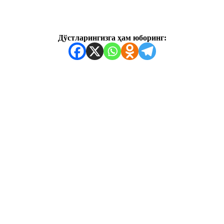
Дўстларингизга ҳам юборинг: