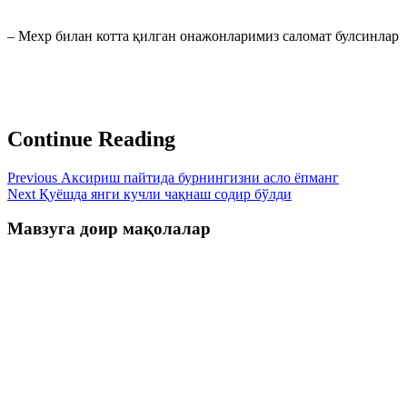
– Мехр билан котта қилган онажонларимиз саломат булсинларㅤㅤㅤ
Continue Reading
Previous
Аксириш пайтида бурнингизни асло ёпманг
Next
Қуёшда янги кучли чақнаш содир бўлди
Мавзуга доир мақолалар