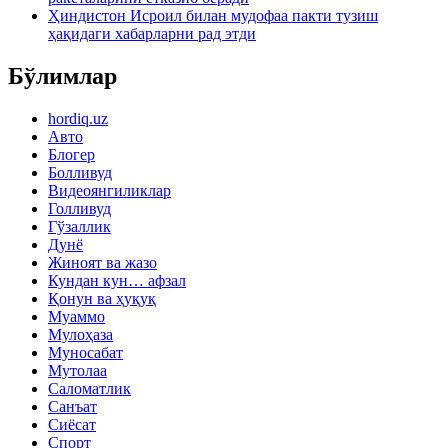
Ҳиндистон Исроил билан мудофаа пакти тузиш
ҳақидаги хабарларни рад этди
Бўлимлар
hordiq.uz
Авто
Блогер
Болливуд
Видеоянгиликлар
Голливуд
Гўзаллик
Дунё
Жиноят ва жазо
Кундан кун… афзал
Қонун ва ҳуқуқ
Муаммо
Мулоҳаза
Муносабат
Мутолаа
Саломатлик
Санъат
Сиёсат
Спорт