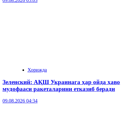
09.08.2026 05:03
Хорижда
Зеленский: АҚШ Украинага ҳар ойда ҳаво
мудофааси ракеталарини етказиб беради
09.08.2026 04:34