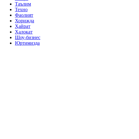
Таълим
Техно
Фаолият
Хорижда
Ҳайрат
Ҳалокат
Шоу-бизнес
Юртимизда