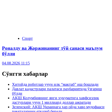
Спорт
Роналду ва Жоржинанинг тўй санаси маълум
бўлди
04.08.2026 11:15
Сўнгги хабарлар
Хитойда роботлар учун илк “мактаб” иш бошлади
Давлат кадастрлари палатаси раҳбариятида ўзгариш
бўлди
АҚШ Колумбиянинг янги ҳукуматига хавфсизлик
дастурлари учун 1 миллиард доллар ажратади
Зеленский: АҚШ Украинага ҳар ойда ҳаво мудофааси
ракеталарини етказиб беради