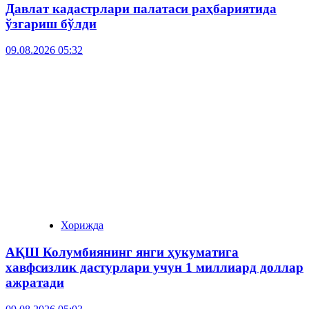
Давлат кадастрлари палатаси раҳбариятида
ўзгариш бўлди
09.08.2026 05:32
Хорижда
АҚШ Колумбиянинг янги ҳукуматига
хавфсизлик дастурлари учун 1 миллиард доллар
ажратади