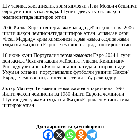
Шу тариқа, хорватиялик ярим ҳимоячи Лука Модрич бешинчи
евро ўйинини ўтказмоқда. Шунингдек, у тўртта жаҳон
чемпионатида иштирок этган.
2006 йилда Хорватия терма жамоасида дебют қилган ва 2006
йилги жаҳон чемпионатида иштирок этган. Ўшандан бери
«Реал Мадрид» ярим ҳимоячиси терма жамоа сафида жами
тўққизта жаҳон ва Европа чемпионатларида иштирок этган.
18 июнь куни Португалия терма жамоаси Евро-2024 1-тури
доирасида Чехияга қарши майдонга тушади. Криштиану
Роналду ўзининг 5-Европа чемпионатида иштирок этади.
Умуман олганда, португалиялик футболчи ўнинчи Жаҳон/
Еврода чемпионатида иштирок этади – бу рекорддир.
Лотар Маттеус Германия терма жамоаси таркибида 1990
йилги жаҳон чемпиони ва 1980 йилги Европа чемпиони.
Шунингдек, у жами тўққизта Жаҳон/Еврода чемпионатида
иштирок этган.
Дўстларингизга ҳам юборинг: