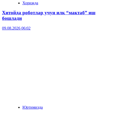
Хорижда
Хитойда роботлар учун илк “мактаб” иш
бошлади
09.08.2026 06:02
Юртимизда