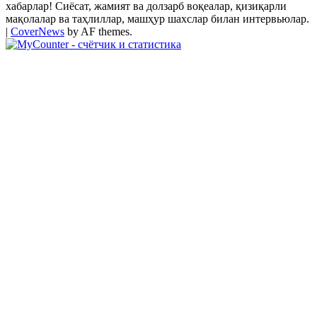
хабарлар! Сиёсат, жамият ва долзарб воқеалар, қизиқарли
мақолалар ва таҳлиллар, машҳур шахслар билан интервьюлар.
|
CoverNews
by AF themes.