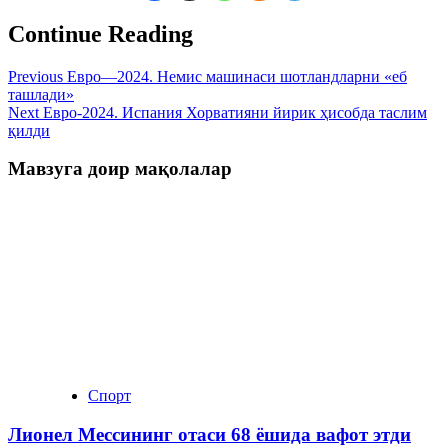
Continue Reading
Previous
Евро—2024. Немис машинаси шотландларни «еб
ташлади»
Next
Евро-2024. Испания Хорватияни йирик ҳисобда таслим
қилди
Мавзуга доир мақолалар
Спорт
Лионел Мессининг отаси 68 ёшида вафот этди