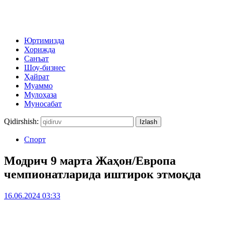
Юртимизда
Хорижда
Санъат
Шоу-бизнес
Ҳайрат
Муаммо
Мулоҳаза
Муносабат
Qidirshish:
Спорт
Модрич 9 марта Жаҳон/Европа
чемпионатларида иштирок этмоқда
16.06.2024 03:33