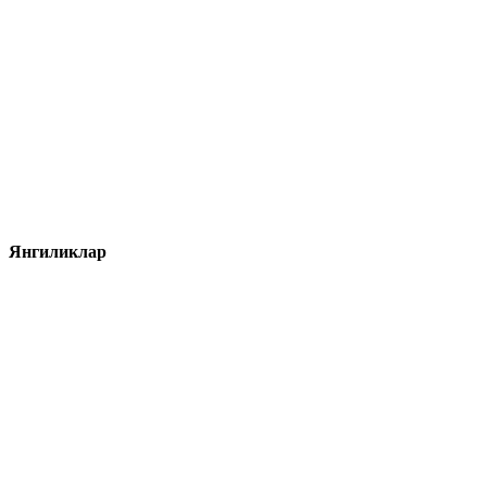
Янгиликлар