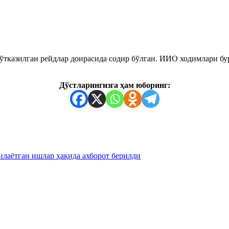
тказилган рейдлар доирасида содир бўлган. ИИО ходимлари бур
Дўстларингизга ҳам юборинг:
лаётган ишлар ҳақида ахборот берилди