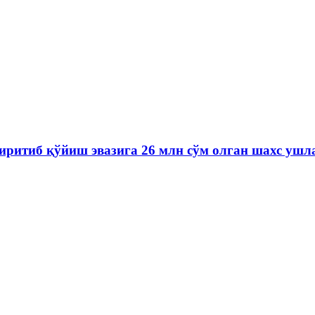
иритиб қўйиш эвазига 26 млн сўм олган шахс ушл