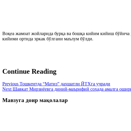
Воқеа жамоат жойларида бурқа ва бошқа кийим кийиш бўйича ў
кийими ортида эркак бўлгани маълум бўлди.
Continue Reading
Previous
Тошкентда “Матиз” даҳшатли ЙТҲга учради
Next
Шавкат Мирзиёевга диний-маърифий соҳада амалга ошири
Мавзуга доир мақолалар