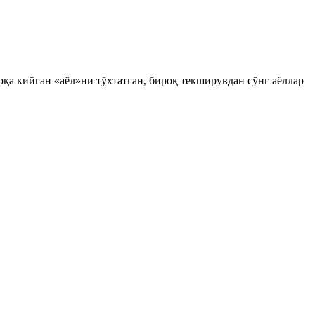
қа кийган «аёл»ни тўхтатган, бироқ текширувдан сўнг аёллар