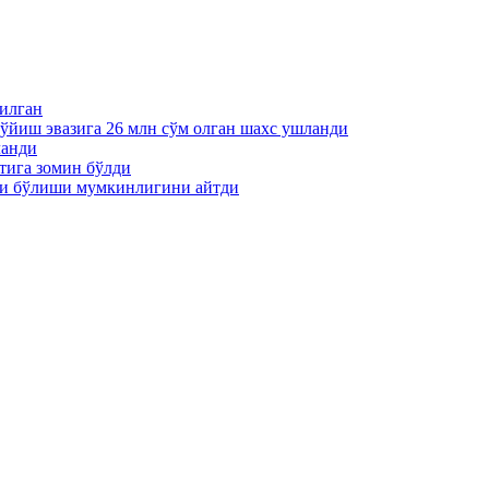
пилган
қўйиш эвазига 26 млн сўм олган шахс ушланди
ланди
тига зомин бўлди
ти бўлиши мумкинлигини айтди