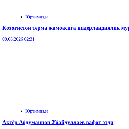
Юртимизда
Қозоғистон терма жамоасига нидерландиялик му
08.08.2026 02:31
Юртимизда
Актёр Абду­маннон Убайдуллаев вафот этди