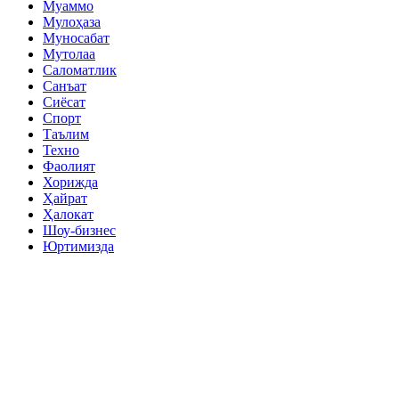
Муаммо
Мулоҳаза
Муносабат
Мутолаа
Саломатлик
Санъат
Сиёсат
Спорт
Таълим
Техно
Фаолият
Хорижда
Ҳайрат
Ҳалокат
Шоу-бизнес
Юртимизда