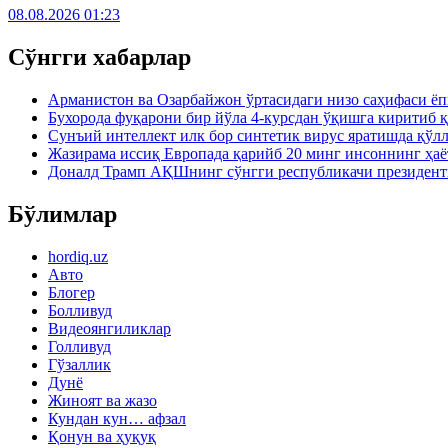
08.08.2026 01:23
Сўнгги хабарлар
Арманистон ва Озарбайжон ўртасидаги низо саҳифаси ё
Бухорода фуқарони бир йўла 4-курсдан ўқишга киритиб 
Сунъий интеллект илк бор синтетик вирус яратишда қўл
Жазирама иссиқ Европада қарийб 20 минг инсоннинг ҳаё
Доналд Трамп АҚШнинг сўнгги республикачи президен
Бўлимлар
hordiq.uz
Авто
Блогер
Болливуд
Видеоянгиликлар
Голливуд
Гўзаллик
Дунё
Жиноят ва жазо
Кундан кун… афзал
Қонун ва ҳуқуқ