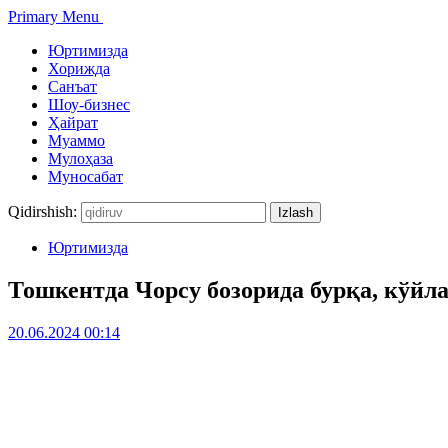
Primary Menu
Юртимизда
Хорижда
Санъат
Шоу-бизнес
Ҳайрат
Муаммо
Мулоҳаза
Муносабат
Qidirshish:
Юртимизда
Тошкентда Чорсу бозорида бурқа, кўйл
20.06.2024 00:14