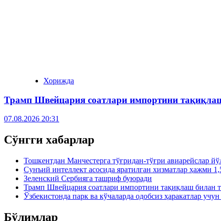
Хорижда
Трамп Швейцария соатлари импортини тақиқлаш
07.08.2026 20:31
Сўнгги хабарлар
Тошкентдан Манчестерга тўғридан-тўғри авиарейслар й
Сунъий интеллект асосида яратилган хизматлар ҳажми 1,
Зеленский Сербияга ташриф буюради
Трамп Швейцария соатлари импортини тақиқлаш билан т
Ўзбекистонда парк ва кўчаларда одобсиз ҳаракатлар учу
Бўлимлар