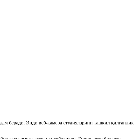
рдам беради. Энди веб-камера студияларини ташкил қилганлик
йилгача қамоқ жазоси ҳисобланади. Бироқ, агар болалар