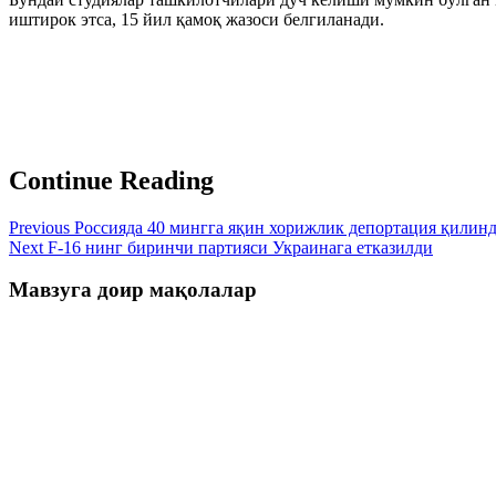
иштирок этса, 15 йил қамоқ жазоси белгиланади.
Continue Reading
Previous
Россияда 40 мингга яқин хорижлик депортация қилин
Next
F-16 нинг биринчи партияси Украинага етказилди
Мавзуга доир мақолалар