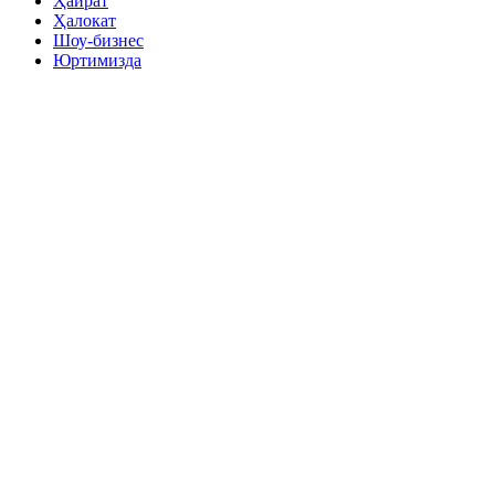
Ҳайрат
Ҳалокат
Шоу-бизнес
Юртимизда