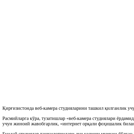
Қирғизистонда веб-камера студияларини ташкил қилганлик уч
Расмийларга кўра, тузатишлар «веб-камера студиялари ёрдами
учун жиноий жавобгарлик, «интернет орқали фоҳишалик била
Бундай студиялар ташкилотчилари дуч келиши мумкин бўлган м