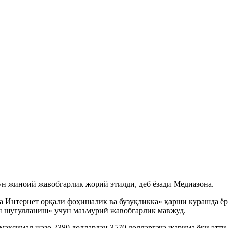
ун жиноий жавобгарлик жорий этилди, деб ёзади Медиазона.
да Интернет орқали фоҳишалик ва бузуқликка» қарши курашда ё
н шуғулланиш» учун маъмурий жавобгарлик мавжуд.
аксимал жазо 2380 доллардан 3570 долларгача жарима ёки этти 