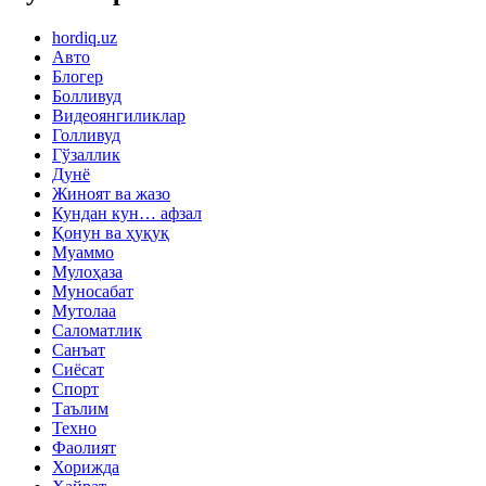
hordiq.uz
Авто
Блогер
Болливуд
Видеоянгиликлар
Голливуд
Гўзаллик
Дунё
Жиноят ва жазо
Кундан кун… афзал
Қонун ва ҳуқуқ
Муаммо
Мулоҳаза
Муносабат
Мутолаа
Саломатлик
Санъат
Сиёсат
Спорт
Таълим
Техно
Фаолият
Хорижда