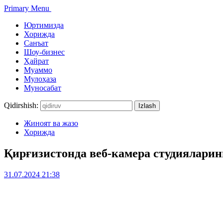
Primary Menu
Юртимизда
Хорижда
Санъат
Шоу-бизнес
Ҳайрат
Муаммо
Мулоҳаза
Муносабат
Qidirshish:
Жиноят ва жазо
Хорижда
Қирғизистонда веб-камера студиялари
31.07.2024 21:38