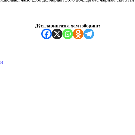
Дўстларингизга ҳам юборинг:
ди