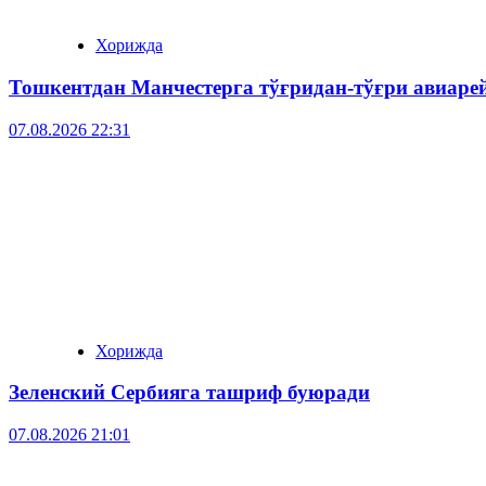
Хорижда
Тошкентдан Манчестерга тўғридан-тўғри авиар
07.08.2026 22:31
Хорижда
Зеленский Сербияга ташриф буюради
07.08.2026 21:01