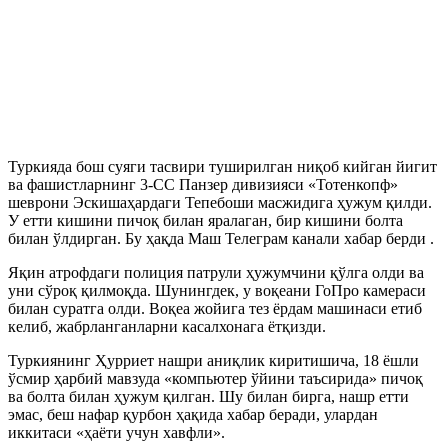
Туркияда бош суяги тасвири туширилган ниқоб кийган йигит
ва фашистларнинг 3-СС Панзер дивизияси «Тотенкопф»
шеврони Эскишаҳардаги Тепебоши масжидига ҳужум қилди.
У етти кишини пичоқ билан яралаган, бир кишини болта
билан ўлдирган. Бу ҳақда Маш Телеграм канали хабар берди .
Яқин атрофдаги полиция патрули ҳужумчини қўлга олди ва
уни сўроқ қилмоқда. Шунингдек, у воқеани ГоПро камераси
билан суратга олди. Воқеа жойига тез ёрдам машинаси етиб
келиб, жабрланганларни касалхонага ётқизди.
Туркиянинг Ҳурриет нашри аниқлик киритишича, 18 ёшли
ўсмир ҳарбий мавзуда «компьютер ўйини таъсирида» пичоқ
ва болта билан ҳужум қилган. Шу билан бирга, нашр етти
эмас, беш нафар қурбон ҳақида хабар беради, улардан
иккитаси «ҳаёти учун хавфли».