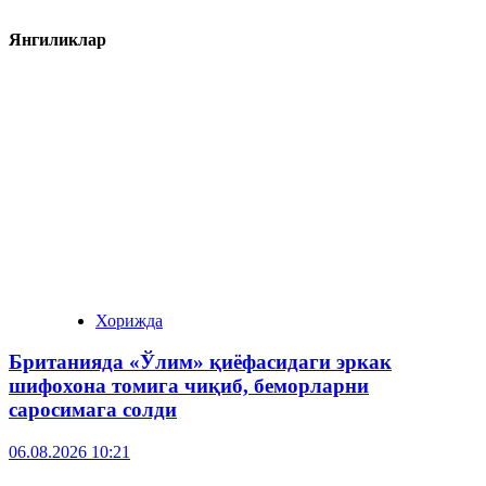
Янгиликлар
Хорижда
Британияда «Ўлим» қиёфасидаги эркак
шифохона томига чиқиб, беморларни
саросимага солди
06.08.2026 10:21