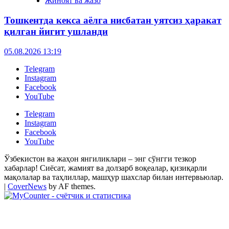
Жиноят ва жазо
Тошкентда кекса аёлга нисбатан уятсиз ҳаракат
қилган йигит ушланди
05.08.2026 13:19
Telegram
Instagram
Facebook
YouTube
Telegram
Instagram
Facebook
YouTube
Ўзбекистон ва жаҳон янгиликлари – энг сўнгги тезкор
хабарлар! Сиёсат, жамият ва долзарб воқеалар, қизиқарли
мақолалар ва таҳлиллар, машҳур шахслар билан интервьюлар.
|
CoverNews
by AF themes.