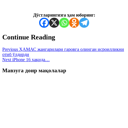
Дўстларингизга ҳам юборинг:
Continue Reading
Previous
ҲАМАС жангарилари гаровга олинган исроилликни
отиб ўлдирди
Next
iPhone 16 ҳақида…
Мавзуга доир мақолалар