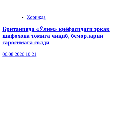
Хорижда
Британияда «Ўлим» қиёфасидаги эркак
шифохона томига чиқиб, беморларни
саросимага солди
06.08.2026 10:21