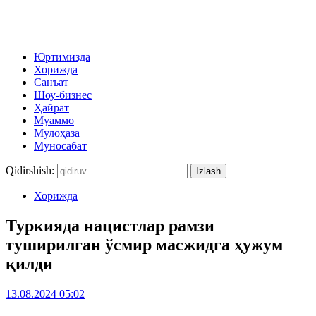
Юртимизда
Хорижда
Санъат
Шоу-бизнес
Ҳайрат
Муаммо
Мулоҳаза
Муносабат
Qidirshish:
Хорижда
Туркияда нацистлар рамзи
туширилган ўсмир масжидга ҳужум
қилди
13.08.2024 05:02