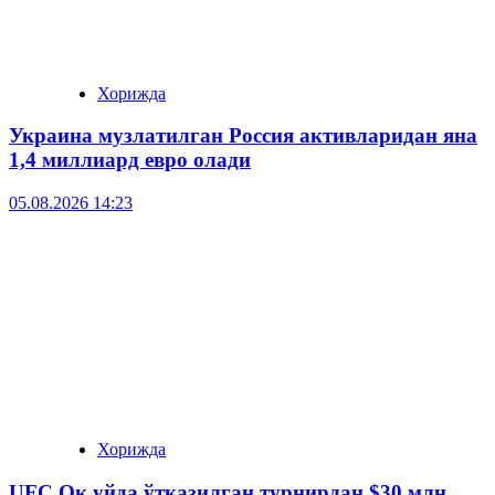
Хорижда
Украина музлатилган Россия активларидан яна
1,4 миллиард евро олади
05.08.2026 14:23
Хорижда
UFC Оқ уйда ўтказилган турнирдан $30 млн