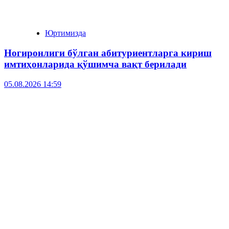
Юртимизда
Ногиронлиги бўлган абитуриентларга кириш
имтиҳонларида қўшимча вақт берилади
05.08.2026 14:59