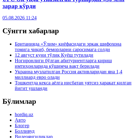
зарар кўрди
05.08.2026 11:24
Сўнгги хабарлар
Британияда «Ўлим» қиёфасидаги эркак шифохона
томига чиқиб, беморларни саросимага солди
12 август куни тўлиқ Қуёш тутилади
Ногиронлиги бўлган абитуриентларга кириш
имтиҳонларида қўшимча вақт берилади
Украина музлатилган Россия активларидан яна 1,4
миллиард евро олади
Тошкентда кекса аёлга нисбатан уятсиз ҳаракат қилган
йигит ушланди
Бўлимлар
hordiq.uz
Авто
Блогер
Болливуд
Видеоянгиликлар