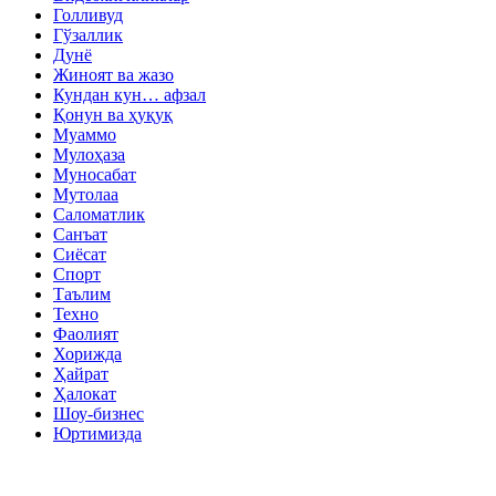
Голливуд
Гўзаллик
Дунё
Жиноят ва жазо
Кундан кун… афзал
Қонун ва ҳуқуқ
Муаммо
Мулоҳаза
Муносабат
Мутолаа
Саломатлик
Санъат
Сиёсат
Спорт
Таълим
Техно
Фаолият
Хорижда
Ҳайрат
Ҳалокат
Шоу-бизнес
Юртимизда