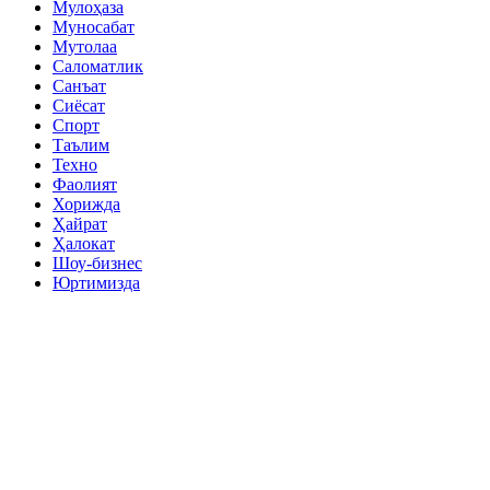
Мулоҳаза
Муносабат
Мутолаа
Саломатлик
Санъат
Сиёсат
Спорт
Таълим
Техно
Фаолият
Хорижда
Ҳайрат
Ҳалокат
Шоу-бизнес
Юртимизда