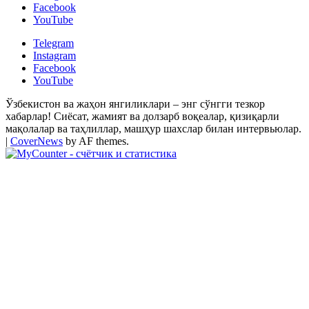
Facebook
YouTube
Telegram
Instagram
Facebook
YouTube
Ўзбекистон ва жаҳон янгиликлари – энг сўнгги тезкор
хабарлар! Сиёсат, жамият ва долзарб воқеалар, қизиқарли
мақолалар ва таҳлиллар, машҳур шахслар билан интервьюлар.
|
CoverNews
by AF themes.