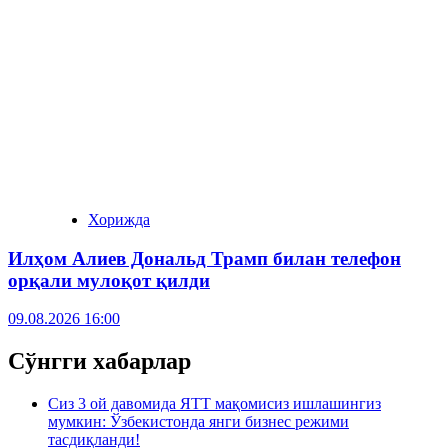
Хорижда
Илҳом Алиев Дональд Трамп билан телефон
орқали мулоқот қилди
09.08.2026 16:00
Сўнгги хабарлар
Сиз 3 ой давомида ЯТТ мақомисиз ишлашингиз
мумкин: Ўзбекистонда янги бизнес режими
тасдиқланди!