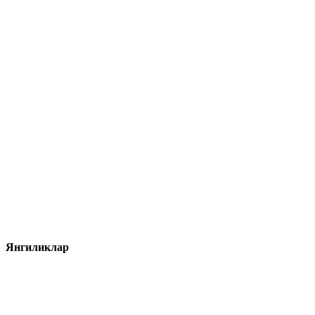
Янгиликлар