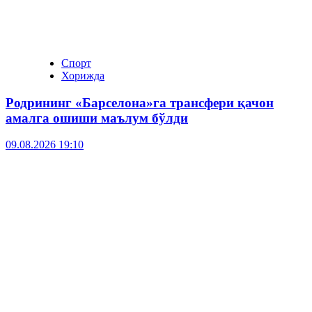
Спорт
Хорижда
Родрининг «Барселона»га трансфери қачон
амалга ошиши маълум бўлди
09.08.2026 19:10