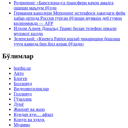
Родрининг «Барселона»га трансфери қачон амалга
ошиши маълум бўлди
Германия канцлери Мерцнинг истеъфоси ҳақидаги фейк
хабар ортида Россия турган бўлиши мумкин деб гумон
қилинмоқда — AFP
Илҳом Алиев Дональд Трамп билан телефон орқали
мулоқот қилди
Зеленский: «Киевга Patriot ишлаб чиқаришни бошлаш
учун камида бир йил керак бўлади»
Бўлимлар
hordiq.uz
Авто
Блогер
Болливуд
Видеоянгиликлар
Голливуд
Гўзаллик
Дунё
Жиноят ва жазо
Кундан кун… афзал
Қонун ва ҳуқуқ
Муаммо