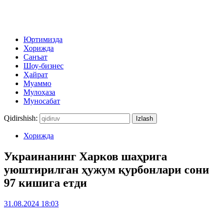
Юртимизда
Хорижда
Санъат
Шоу-бизнес
Ҳайрат
Муаммо
Мулоҳаза
Муносабат
Qidirshish:
Хорижда
Украинанинг Харков шаҳрига
уюштирилган ҳужум қурбонлари сони
97 кишига етди
31.08.2024 18:03