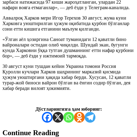
зарбаси натижасида 97 киши жароҳатланган, улардан 22
нафари вояга етмаганлар», — деб ёзди у Телеграм-каналида.
Аввалроқ Харков мери Игор Терехов 30 август, жума куни
Харковга уюштирилган ҳужум оқибатида қурбон бўлганлар
сони етти кишига етганини маълум қилганди.
«Ўлган аёл ҳозиргина Саноат туманидаги 12 қаватли бино
вайроналари остидан олиб чиқилди. Шундай экан, бугунги
кунда Харковни ўққа тутган душманнинг етти нафар қурбони
бор», — деб ёзди у ижтимоий тармоқда.
30 август куни тушдан кейин Украина томони Россия
Қуролли кучлари Харков шаҳрининг марказий қисмида
ҳужум уюштиргани ҳақида хабар берди. Хусусан, 12 қаватли
турар-жой биноси вайрон бўлган ва ёнғин содир бўлган, дея
хабар беради вилоят ҳокимияти.
Дўстларингизга ҳам юборинг:
Continue Reading