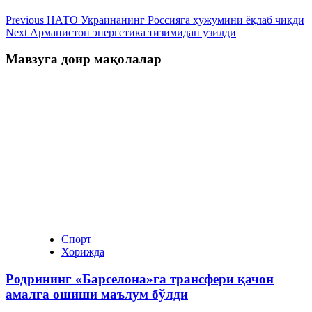
Previous
НАТО Украинанинг Россияга ҳужумини ёқлаб чиқди
Next
Арманистон энергетика тизимидан узилди
Мавзуга доир мақолалар
Спорт
Хорижда
Родрининг «Барселона»га трансфери қачон
амалга ошиши маълум бўлди