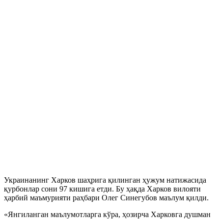
Украинанинг Харков шаҳрига қилинган ҳужум натижасида
қурбонлар сони 97 кишига етди. Бу ҳақда Харков вилояти
ҳарбий маъмурияти раҳбари Олег Синегубов маълум қилди.
«Янгиланган маълумотларга кўра, ҳозирча Харковга душман