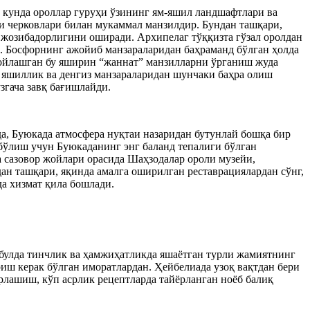
и кунда ороллар гуруҳи ўзининг ям-яшил ландшафтлари ва
и черковлари билан мукаммал манзилдир. Бундан ташқари,
г жозибадорлигини оширади. Архипелаг тўққизта гўзал оролдан
и. Босфорнинг ажойиб манзараларидан баҳраманд бўлган ҳолда
жойлашган бу яширин “жаннат” манзилларни ўрганиш жуда
 яшиллик ва денгиз манзараларидан шунчаки баҳра олиш
згача завқ бағишлайди.
да, Буюкада атмосфера нуқтаи назаридан бутунлай бошқа бир
бўлиш учун Буюкаданинг энг баланд тепалиги бўлган
 сазовор жойлари орасида Шаҳзодалар ороли музейи,
ан ташқари, яқинда амалга оширилган реставрациялардан сўнг,
а хизмат қила бошлади.
булда тинчлик ва ҳамжиҳатликда яшаётган турли жамиятнинг
риш керак бўлган иморатлардан. Ҳейбелиада узоқ вақтдан бери
рлашиш, кўп асрлик рецептларда тайёрланган ноёб балиқ