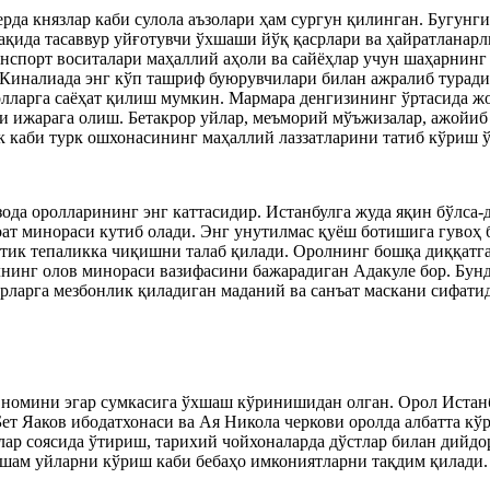
рда князлар каби сулола аъзолари ҳам сургун қилинган. Бугунг
қида тасаввур уйғотувчи ўхшаши йўқ қасрлари ва ҳайратланарл
анспорт воситалари маҳаллий аҳоли ва сайёҳлар учун шаҳарнин
ва Киналиада энг кўп ташриф буюрувчилари билан ажралиб турад
олларга саёҳат қилиш мумкин. Мармара денгизининг ўртасида 
и ижарага олиш. Бетакрор уйлар, меъморий мўъжизалар, ажойиб
к каби турк ошхонасининг маҳаллий лаззатларини татиб кўриш ў
ода оролларининг энг каттасидир. Истанбулга жуда яқин бўлса-
т минораси кутиб олади. Энг унутилмас қуёш ботишига гувоҳ 
тик тепаликка чиқишни талаб қилади. Оролнинг бошқа диққатга
нинг олов минораси вазифасини бажарадиган Адакуле бор. Бунд
рларга мезбонлик қиладиган маданий ва санъат маскани сифатид
з номини эгар сумкасига ўхшаш кўринишидан олган. Орол Истан
ет Яаков ибодатхонаси ва Ая Никола черкови оролда албатта кў
лар соясида ўтириш, тарихий чойхоналарда дўстлар билан дийдо
ашам уйларни кўриш каби бебаҳо имкониятларни тақдим қилади.