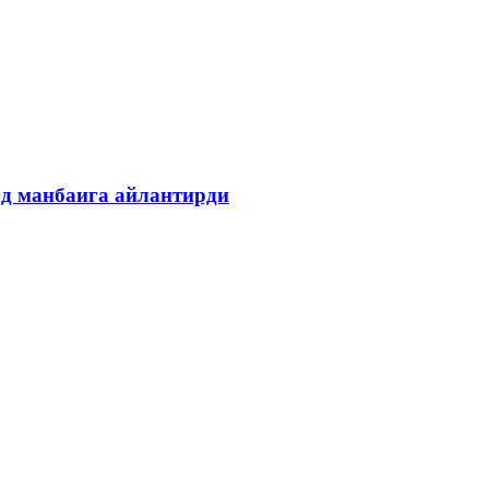
ад манбаига айлантирди