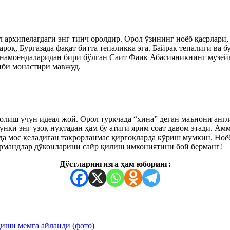
 архипелагдаги энг тинч оролдир. Орол ўзининг ноёб қасрлари
оқ, Бургазада фақат битта тепаликка эга. Байрак тепалиги ва 
 намоёндаларидан бири бўлган Саит Фаик Абасияникнинг музей
иби монастири мавжуд.
м олиш учун идеал жой. Орол туркчада “хина” деган маънони ан
унки энг узоқ нуқтадан ҳам бу атиги ярим соат давом этади. А
да мос келадиган такрорланмас қирғоқларда кўриш мумкин. Но
армандлар дўконларини сайр қилиш имкониятини бой берманг!
Дўстларингизга ҳам юборинг:
иши мемга айланди (фото)