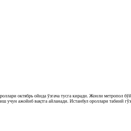
ллари октябрь ойида ўзгача тусга киради. Жонли метропол бўйл
иш учун ажойиб вақтга айланади. Истанбул ороллари табиий гў