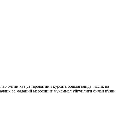
аб олтин куз ўз тароватини кўрсата бошлаганида, иссиқ ва
заллик ва маданий мероснинг мукаммал уйғунлиги билан кўзни