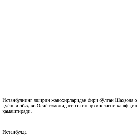
Истанбулнинг яширин жавоҳирларидан бири бўлган Шаҳзода оро
қуёшли об-ҳаво Осиё томонидаги сокин архипелагни кашф қил
қамаштиради.
Истанбулда