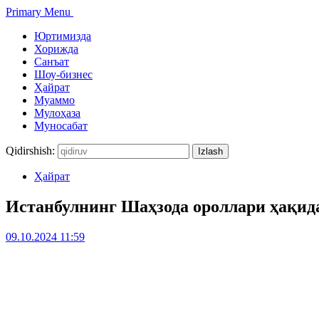
Primary Menu
Юртимизда
Хорижда
Санъат
Шоу-бизнес
Ҳайрат
Муаммо
Мулоҳаза
Муносабат
Qidirshish:
Ҳайрат
Истанбулнинг Шаҳзода ороллари ҳақид
09.10.2024 11:59