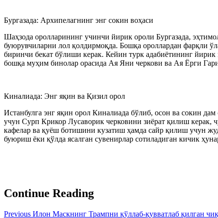
Бургазада: Архипелагнинг энг сокин воҳаси
Шаҳзода оролларининг учинчи йирик ороли Бургазада, эҳтимол
буюрувчиларни лол қолдирмоқда. Бошқа ороллардан фарқли ўлар
биринчи бекат бўлиши керак. Кейин турк адабиётининг йирик
бошқа муҳим бинолар орасида Ая Яни черкови ва Ая Ёрги Гар
Киналиада: Энг яқин ва Қизил орол
Истанбулга энг яқин орол Киналиада бўлиб, осон ва сокин да
учун Сурп Крикор Лусаворик черковини зиёрат қилиш керак, ч
кафелар ва қуёш ботишини кузатиш ҳамда сайр қилиш учун жу
буюриш ёки қўлда ясалган сувенирлар сотиладиган кичик ҳун
Continue Reading
Previous
Илон Маскнинг Трампни қўллаб-қувватлаб қилган чиқ