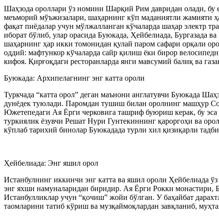
Шаҳзода ороллари ўз номини Шарқий Рим давридан олади, бу е
меъморий мўъжизалари, шаҳарнинг кўп маданиятли жамияти ҳа
фақат пиёдалар учун мўлжалланган кўчаларда шаҳар электр тр
иборат бўлиб, улар орасида Буюкада, Ҳейбелиада, Бургазада 
шаҳарнинг ҳар икки томонидан қулай паром сафари орқали ор
оддий: мафтункор кўчаларда сайр қилиш ёки бирор велосипедн
кифоя. Қирғоқдаги ресторанларда янги мавсумий балиқ ва газа
Буюкада: Архипелагнинг энг катта ороли
Туркчада “катта орол” деган маънони англатувчи Буюкада Шаҳз
дунёдек туюлади. Паромдан тушиш билан оролнинг машҳур Соа
Южетепедаги Ая Ёрги черковига ташриф буюриш керак, бу эса 
туркиялик ёзувчи Решат Нури Гунтекиннинг қароргоҳи ва орол
кўплаб тарихий бинолар Буюкадада турли хил қизиқарли тадби
Ҳейбелиада: Энг яшил орол
Истанбулнинг иккинчи энг катта ва яшил ороли Ҳейбелиада ў
энг яхши намуналаридан биридир. Ая Ёрги Рокки монастири, Б
Истанбулликлар учун “қочиш” жойи бўлган. У баҳайбат дарахт
таомларини татиб кўриш ва музқаймоқлардан завқланиб, муҳт