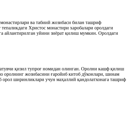
, монастирлари ва табиий жозибаси билан ташриф
бу тепаликдаги Христос монастири харобалари оролдаги
га айлантирилган уйини зиёрат қилиш мумкин. Оролдаги
глатувчи қизил тупроғ номидан олинган. Оролни кашф қилиш
ммо оролнинг жозибасини ғаройиб китоб дўконлари, шинам
ёб орол ширинликлари учун маҳаллий қандолатхонага ташриф