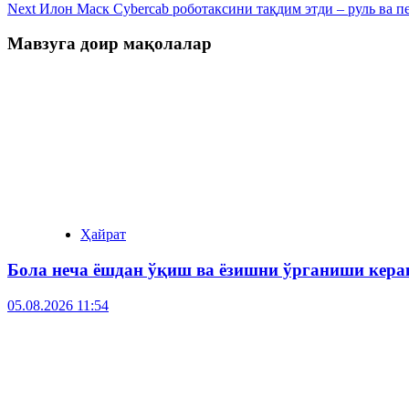
Next
Илон Маск Cybercab роботаксини тақдим этди – руль ва п
Мавзуга доир мақолалар
Ҳайрат
Бола неча ёшдан ўқиш ва ёзишни ўрганиши кера
05.08.2026 11:54