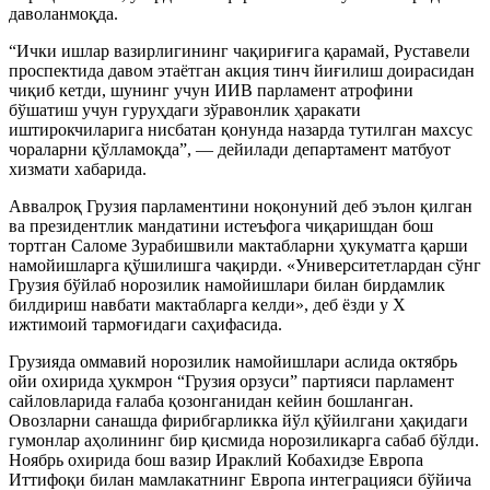
даволанмоқда.
“Ички ишлар вазирлигининг чақириғига қарамай, Руставели
проспектида давом этаётган акция тинч йиғилиш доирасидан
чиқиб кетди, шунинг учун ИИВ парламент атрофини
бўшатиш учун гуруҳдаги зўравонлик ҳаракати
иштирокчиларига нисбатан қонунда назарда тутилган махсус
чораларни қўлламоқда”, — дейилади департамент матбуот
хизмати хабарида.
Аввалроқ Грузия парламентини ноқонуний деб эълон қилган
ва президентлик мандатини истеъфога чиқаришдан бош
тортган Саломе Зурабишвили мактабларни ҳукуматга қарши
намойишларга қўшилишга чақирди. «Университетлардан сўнг
Грузия бўйлаб норозилик намойишлари билан бирдамлик
билдириш навбати мактабларга келди», деб ёзди у Х
ижтимоий тармоғидаги саҳифасида.
Грузияда оммавий норозилик намойишлари аслида октябрь
ойи охирида ҳукмрон “Грузия орзуси” партияси парламент
сайловларида ғалаба қозонганидан кейин бошланган.
Овозларни санашда фирибгарликка йўл қўйилгани ҳақидаги
гумонлар аҳолининг бир қисмида норозиликарга сабаб бўлди.
Ноябрь охирида бош вазир Ираклий Кобахидзе Европа
Иттифоқи билан мамлакатнинг Европа интеграцияси бўйича