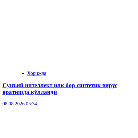
Хорижда
Сунъий интеллект илк бор синтетик вирус
яратишда қўлланди
08.08.2026 05:34