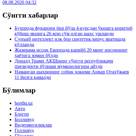
08.08.2026 04:32
Сўнгги хабарлар
Бухорода фуқарони бир йўла 4-курсдан ўқишга киритиб
қўйиш эвазига 26 млн сўм олган шахс ушланди
Сунъий интеллект илк бор синтетик вирус яратишда
қўлланди
Жазирама иссиқ Европада қарийб 20 минг инсоннинг
ҳаётига зомин бўлди
Доналд Трамп АҚШнинг сўнгги республикачи
президенти бўлиши мумкинлигини айтди
Наманган шаҳрининг собиқ ҳокими Анвар Отахўжаев
11 йилга қамалди
Бўлимлар
hordiq.uz
Авто
Блогер
Болливуд
Видеоянгиликлар
Голливуд
Гўзаллик