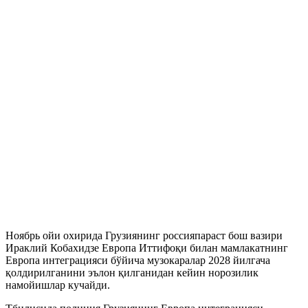
Ноябрь ойи охирида Грузиянинг россияпараст бош вазири
Ираклий Кобахидзе Европа Иттифоқи билан мамлакатнинг
Европа интеграцияси бўйича музокаралар 2028 йилгача
қолдирилганини эълон қилганидан кейин норозилик
намойишлар кучайди.