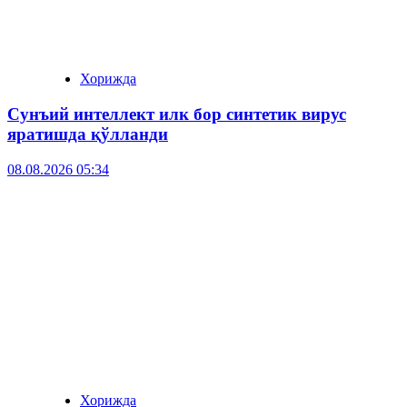
Хорижда
Сунъий интеллект илк бор синтетик вирус
яратишда қўлланди
08.08.2026 05:34
Хорижда