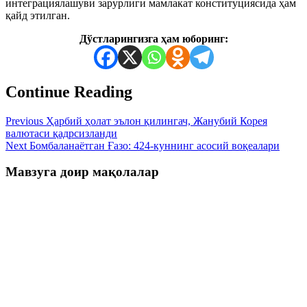
интеграциялашуви зарурлиги мамлакат конституциясида ҳам
қайд этилган.
Дўстларингизга ҳам юборинг:
Continue Reading
Previous
Ҳарбий ҳолат эълон қилингач, Жанубий Корея
валютаси қадрсизланди
Next
Бомбаланаётган Ғазо: 424-куннинг асосий воқеалари
Мавзуга доир мақолалар