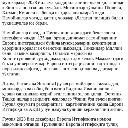
музокаралар 2028 йилгача қолдирилганини эълон қилганидан
кейин эса норозилик кучайди. Митинглар тўлқини Тбилиси,
Батуми, Кутаиси ва бошқа шаҳарларни қамраб олди.
Намойишлар чоғида қаттиқ чоралар қўллаган полиция билан
тўқнашувлар юз берди.
Намойишлар ортидан Грузиянинг хориждаги беш элчиси
истеъфога чиқди. 135 дан ортиқ дипломат расмийларнинг
Европа интеграцияси бўйича музокараларни кечиктириш
қарорини қоралаган баёнотни имзолади. Танқидлар Миллий
банк, Таълим вазирлиги, Тбилиси мэрияси ва
Конституциявий суд ходимларидан ҳам келди. Мамлакатдаги
баъзи университетлар Европа интеграциясини рад этишдан
норозилик сифатида иш ташлаш эълон қилди ва дарсларни
тўхтатди.
Литва, Латвия ва Эстония Грузия расмийларига, жумладан,
миллиардер ва собиқ бош вазир Бидзина Иванишвилига
қарши санкциялар жорий этилганини эълон қилди. Эстония
Ташқи ишлар вазирлиги чекловлар “ўзини ўзи эълон қилган
Грузия ҳукумати раҳбариятига” қаратилганини ҳамда Европа
Иттифоқи ва АҚШ учун намуна бўлиши кераклигини айтди.
Грузия 2023 йил декабрида Европа Иттифоқига номзод
мақомини олганди. Грузиянинг Европа Иттифоқига тўлиқ