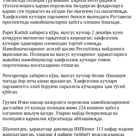
Тбилисида полиция Грузиянинг Европа интеграцияси
тўхтатилишига қарши норозилик билдирган фуқароларга
қарши сув пуркагич ва кўздан ёш оқизувчи газ ишлатмоқда.
Хавфсизлик кучлари парламент биноси яқинидаги Руставели
проспектида намойишчиларни ҳибсга олишни бошлади.
Paper Kartuli хабарига кўра, махсус кучлар 2 декабрь куни
кечқурун митингни тарқатишга киришган; хавфсизлик
кучлари одамларни оломондан тортиб олмоқда.
Намойишчиларнинг асосий қисми Республика майдонига
яқинлашган. Полиция ва махсус кучларнинг ҳаракатларига
жавобан намойишчилар хавфсизлик кучлари томон
пиротехника воситаларини отишган.
Newsgeorgia хабарига кўра, махсус кучлар билан тўқнашув
чоғида бир неча киши яраланган. Хавфсизлик кучлари
парламентга олиб борувчи параллель кўчаларни ҳам тўсиб
қўйган.
Грузия Ички ишлар вазирлиги норозилик намойишларининг
дастлабки уч кунида полиция жами 224 кишини ҳибсга
олганини маълум қилди. Уларни майда безориликда ва
полицияга қаршилик кўрсатишда айблашмоқда.
Шунингдек, ҳаракатлар давомида ИИВнинг 113 нафар ходими
жароҳатланган, улардан 4 нафари тиббиёт муассасаларида