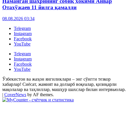
Наманган шаҳрининг собиқ ҳокими Анвар
Отахўжаев 11 йилга қамалди
08.08.2026 03:34
Telegram
Instagram
Facebook
YouTube
Telegram
Instagram
Facebook
YouTube
Ўзбекистон ва жаҳон янгиликлари – энг сўнгги тезкор
хабарлар! Сиёсат, жамият ва долзарб воқеалар, қизиқарли
мақолалар ва таҳлиллар, машҳур шахслар билан интервьюлар.
|
CoverNews
by AF themes.