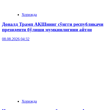
Хорижда
Доналд Трамп АҚШнинг сўнгги республикачи
президенти бўлиши мумкинлигини айтди
08.08.2026 04:32
Хорижда