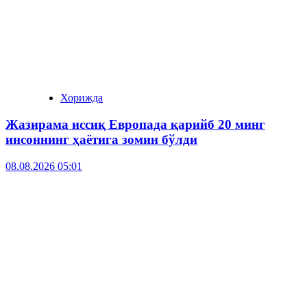
Хорижда
Жазирама иссиқ Европада қарийб 20 минг
инсоннинг ҳаётига зомин бўлди
08.08.2026 05:01