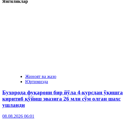
Янгиликлар
Жиноят ва жазо
Юртимизда
Бухорода фуқарони бир йўла 4-курсдан ўқишга
киритиб қўйиш эвазига 26 млн сўм олган шахс
ушланди
08.08.2026 06:01