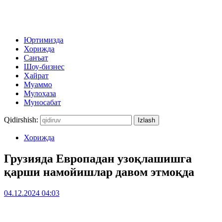
Юртимизда
Хорижда
Санъат
Шоу-бизнес
Ҳайрат
Муаммо
Мулоҳаза
Муносабат
Qidirshish:
Хорижда
Грузияда Европадан узоқлашишга
қарши намойишлар давом этмоқда
04.12.2024 04:03