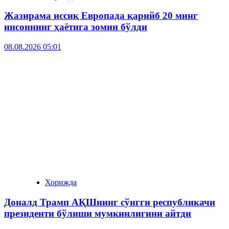
Жазирама иссиқ Европада қарийб 20 минг
инсоннинг ҳаётига зомин бўлди
08.08.2026 05:01
Хорижда
Доналд Трамп АҚШнинг сўнгги республикачи
президенти бўлиши мумкинлигини айтди