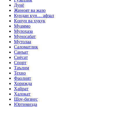
Дунё
Жиноят ва жазо
Кундан кун… афзал
Қонун ва ҳуқуқ
Муаммо
Мулоҳаза
Муносабат
Мутолаа
Саломатлик
Санъат
Сиёсат
Спорт
Таълим
Техно
Фаолият
Хорижда
Ҳайрат
Ҳалокат
Шоу-бизнес
Юртимизда