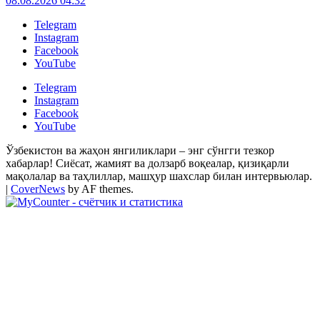
08.08.2026 04:32
Telegram
Instagram
Facebook
YouTube
Telegram
Instagram
Facebook
YouTube
Ўзбекистон ва жаҳон янгиликлари – энг сўнгги тезкор
хабарлар! Сиёсат, жамият ва долзарб воқеалар, қизиқарли
мақолалар ва таҳлиллар, машҳур шахслар билан интервьюлар.
|
CoverNews
by AF themes.