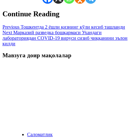
Continue Reading
Previous
Тошкентда 2 ёшли қизнинг қўли кесиб ташланди
Next
Марказий разведка бошқармаси Ухандаги
лабораториядан COVID-19 вируси сизиб чиққанини эълон
қилди
Мавзуга доир мақолалар
Саломатлик