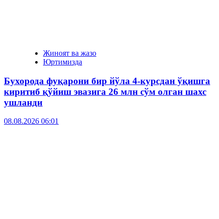
Жиноят ва жазо
Юртимизда
Бухорода фуқарони бир йўла 4-курсдан ўқишга
киритиб қўйиш эвазига 26 млн сўм олган шахс
ушланди
08.08.2026 06:01