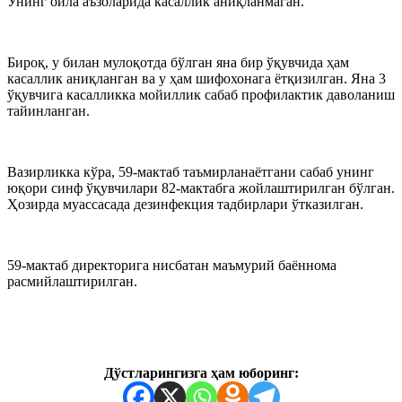
Унинг оила аъзоларида касаллик аниқланмаган.
Бироқ, у билан мулоқотда бўлган яна бир ўқувчида ҳам
касаллик аниқланган ва у ҳам шифохонага ётқизилган. Яна 3
ўқувчига касалликка мойиллик сабаб профилактик даволаниш
тайинланган.
Вазирликка кўра, 59-мактаб таъмирланаётгани сабаб унинг
юқори синф ўқувчилари 82-мактабга жойлаштирилган бўлган.
Ҳозирда муассасада дезинфекция тадбирлари ўтказилган.
59-мактаб директорига нисбатан маъмурий баённома
расмийлаштирилган.
Дўстларингизга ҳам юборинг: