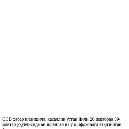
ССВ хабар қилишича, касаллик ўтган йили 26 декабрда 59-
мактаб ўқувчисида аниқланган ва у шифохонага ётқизилган.