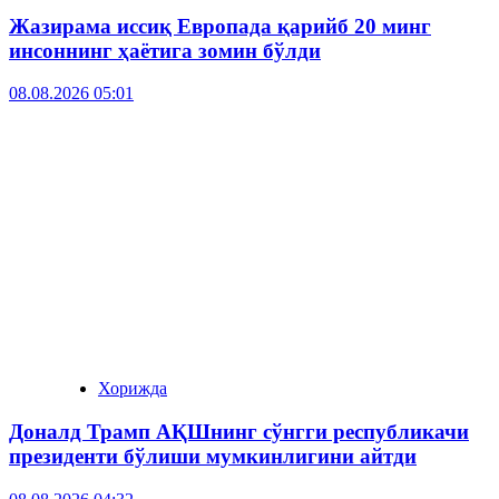
Жазирама иссиқ Европада қарийб 20 минг
инсоннинг ҳаётига зомин бўлди
08.08.2026 05:01
Хорижда
Доналд Трамп АҚШнинг сўнгги республикачи
президенти бўлиши мумкинлигини айтди