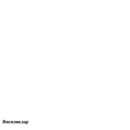
Янгиликлар