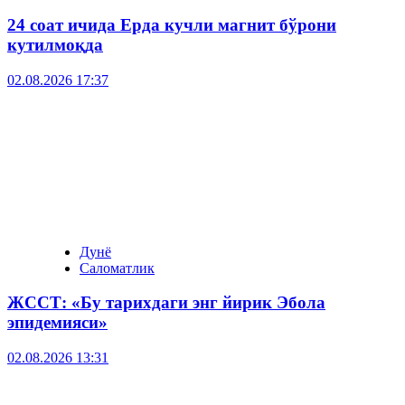
24 соат ичида Ерда кучли магнит бўрони
кутилмоқда
02.08.2026 17:37
Дунё
Саломатлик
ЖССТ: «Бу тарихдаги энг йирик Эбола
эпидемияси»
02.08.2026 13:31