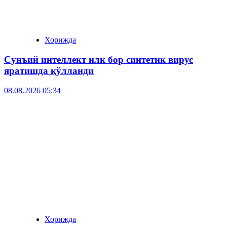
Хорижда
Сунъий интеллект илк бор синтетик вирус
яратишда қўлланди
08.08.2026 05:34
Хорижда