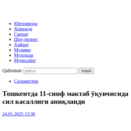
Юртимизда
Хорижда
Санъат
Шоу-бизнес
Ҳайрат
Муаммо
Мулоҳаза
Муносабат
Qidirshish:
Саломатлик
Тошкентда 11-синф мактаб ўқувчисида
сил касаллиги аниқланди
24.01.2025 13:36