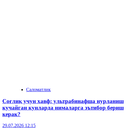
Саломатлик
Соғлиқ учун хавф: ультрабинафша нурланиш
кучайган кунларда нималарга эътибор бериш
керак?
29.07.2026 12:15