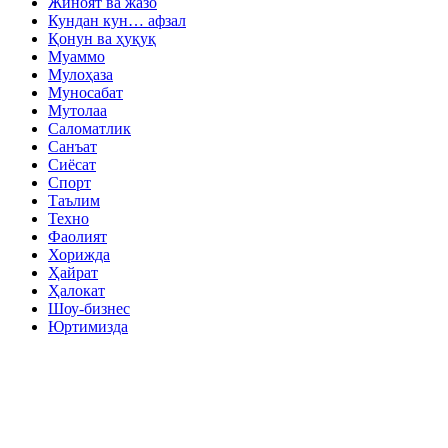
Жиноят ва жазо
Кундан кун… афзал
Қонун ва ҳуқуқ
Муаммо
Мулоҳаза
Муносабат
Мутолаа
Саломатлик
Санъат
Сиёсат
Спорт
Таълим
Техно
Фаолият
Хорижда
Ҳайрат
Ҳалокат
Шоу-бизнес
Юртимизда