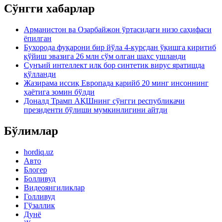
Сўнгги хабарлар
Арманистон ва Озарбайжон ўртасидаги низо саҳифаси
ёпилган
Бухорода фуқарони бир йўла 4-курсдан ўқишга киритиб
қўйиш эвазига 26 млн сўм олган шахс ушланди
Сунъий интеллект илк бор синтетик вирус яратишда
қўлланди
Жазирама иссиқ Европада қарийб 20 минг инсоннинг
ҳаётига зомин бўлди
Доналд Трамп АҚШнинг сўнгги республикачи
президенти бўлиши мумкинлигини айтди
Бўлимлар
hordiq.uz
Авто
Блогер
Болливуд
Видеоянгиликлар
Голливуд
Гўзаллик
Дунё