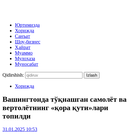
Юртимизда
Хорижда
Санъат
Шоу-бизнес
Ҳайрат
Муаммо
Мулоҳаза
Муносабат
Qidirshish:
Хорижда
Вашингтонда тўқнашган самолёт ва
вертолётнинг «қора қути»лари
топилди
31.01.2025 10:53