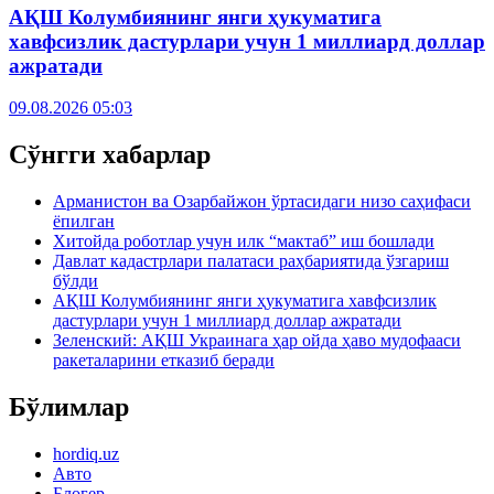
АҚШ Колумбиянинг янги ҳукуматига
хавфсизлик дастурлари учун 1 миллиард доллар
ажратади
09.08.2026 05:03
Сўнгги хабарлар
Арманистон ва Озарбайжон ўртасидаги низо саҳифаси
ёпилган
Хитойда роботлар учун илк “мактаб” иш бошлади
Давлат кадастрлари палатаси раҳбариятида ўзгариш
бўлди
АҚШ Колумбиянинг янги ҳукуматига хавфсизлик
дастурлари учун 1 миллиард доллар ажратади
Зеленский: АҚШ Украинага ҳар ойда ҳаво мудофааси
ракеталарини етказиб беради
Бўлимлар
hordiq.uz
Авто
Блогер