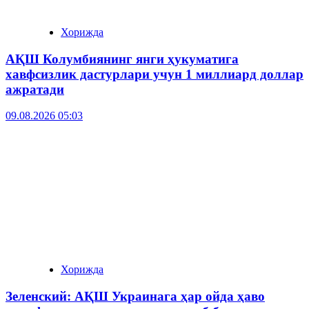
Хорижда
АҚШ Колумбиянинг янги ҳукуматига
хавфсизлик дастурлари учун 1 миллиард доллар
ажратади
09.08.2026 05:03
Хорижда
Зеленский: АҚШ Украинага ҳар ойда ҳаво