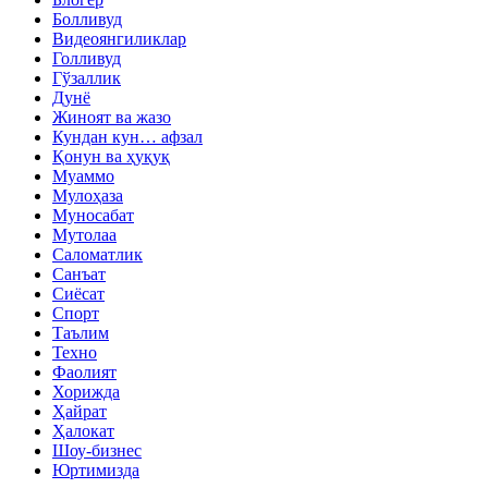
Болливуд
Видеоянгиликлар
Голливуд
Гўзаллик
Дунё
Жиноят ва жазо
Кундан кун… афзал
Қонун ва ҳуқуқ
Муаммо
Мулоҳаза
Муносабат
Мутолаа
Саломатлик
Санъат
Сиёсат
Спорт
Таълим
Техно
Фаолият
Хорижда
Ҳайрат
Ҳалокат
Шоу-бизнес
Юртимизда