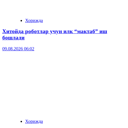
Хорижда
Хитойда роботлар учун илк “мактаб” иш
бошлади
09.08.2026 06:02
Хорижда