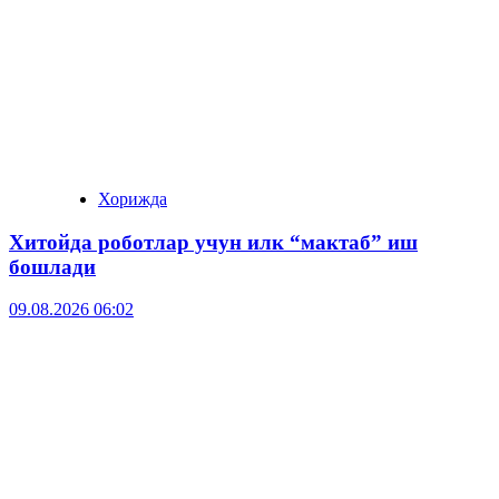
Хорижда
Хитойда роботлар учун илк “мактаб” иш
бошлади
09.08.2026 06:02