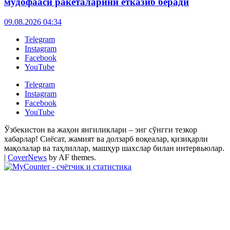
мудофааси ракеталарини етказиб беради
09.08.2026 04:34
Telegram
Instagram
Facebook
YouTube
Telegram
Instagram
Facebook
YouTube
Ўзбекистон ва жаҳон янгиликлари – энг сўнгги тезкор
хабарлар! Сиёсат, жамият ва долзарб воқеалар, қизиқарли
мақолалар ва таҳлиллар, машҳур шахслар билан интервьюлар.
|
CoverNews
by AF themes.