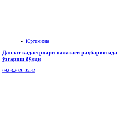
Юртимизда
Давлат кадастрлари палатаси раҳбариятида
ўзгариш бўлди
09.08.2026 05:32