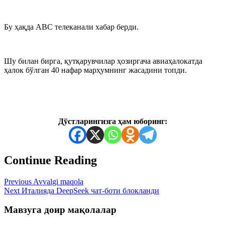
Бу ҳақда ABC телеканали хабар берди.
Шу билан бирга, қутқарувчилар ҳозиргача авиаҳалокатда
ҳалок бўлган 40 нафар марҳумнинг жасадини топди.
Дўстларингизга ҳам юборинг:
Continue Reading
Previous
Avvalgi maqola
Next
Италияда DeepSeek чат-боти блокланди
Мавзуга доир мақолалар