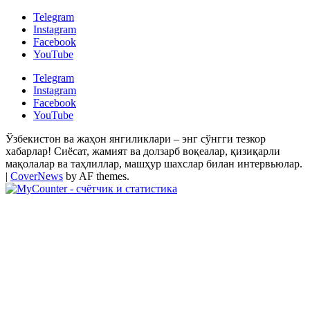
Telegram
Instagram
Facebook
YouTube
Telegram
Instagram
Facebook
YouTube
Ўзбекистон ва жаҳон янгиликлари – энг сўнгги тезкор
хабарлар! Сиёсат, жамият ва долзарб воқеалар, қизиқарли
мақолалар ва таҳлиллар, машҳур шахслар билан интервьюлар.
|
CoverNews
by AF themes.