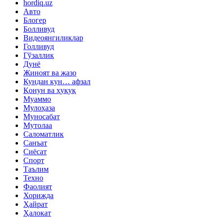
hordiq.uz
Авто
Блогер
Болливуд
Видеоянгиликлар
Голливуд
Гўзаллик
Дунё
Жиноят ва жазо
Кундан кун… афзал
Қонун ва ҳуқуқ
Муаммо
Мулоҳаза
Муносабат
Мутолаа
Саломатлик
Санъат
Сиёсат
Спорт
Таълим
Техно
Фаолият
Хорижда
Ҳайрат
Ҳалокат