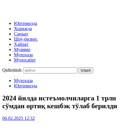
Юртимизда
Хорижда
Санъат
Шоу-бизнес
Ҳайрат
Муаммо
Мулоҳаза
Муносабат
Qidirshish:
Мулоҳаза
Юртимизда
2024 йилда истеъмолчиларга 1 трлн
сўмдан ортиқ кешбэк тўлаб берилди
06.02.2025 12:32