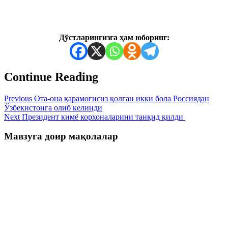
Дўстларингизга ҳам юборинг:
Continue Reading
Previous
Ота-она қарамоғисиз қолган икки бола Россиядан
Ўзбекистонга олиб келинди
Next
Президент кимё корхоналарини танқид қилди
Мавзуга доир мақолалар