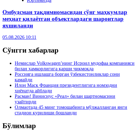
Юртимизда
Омбудсман тақдимномасидан сўнг маҳкумлар
меҳнат қилаётган объектлардаги шароитлар
яхшиланди
05.08.2026 10:11
Сўнгги хабарлар
Немислар Volkswagen’нинг Исроил мудофаа компанияси
билан ҳамкорлигига қарши чиқмоқда
Россияга ишлашга борган ўзбекистонликлар сони
камайди
Илон Маск Франция президентлигига номзодни
хиёнатда айблади
Расман! Винисиус «Реал» билан шартномасини
узайтирди
Олмаотада 45 минг томошабинга мўлжалланган янги
стадион қурилиши бошланди
Бўлимлар