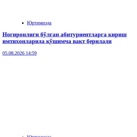
Юртимизда
Ногиронлиги бўлган абитуриентларга кириш
имтиҳонларида қўшимча вақт берилади
05.08.2026 14:59