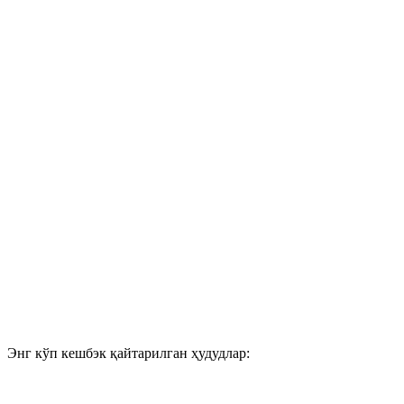
Энг кўп кешбэк қайтарилган ҳудудлар: