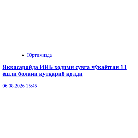
Юртимизда
Яккасаройда ИИБ ходими сувга чўкаётган 13
ёшли болани қутқариб қолди
06.08.2026 15:45