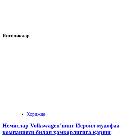
Янгиликлар
Хорижда
Немислар Volkswagen’нинг Исроил мудофаа
компанияси билан ҳамкорлигига қарши