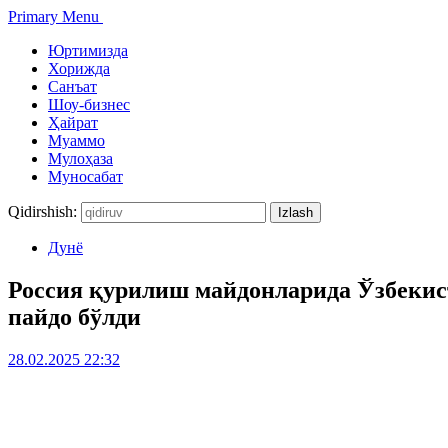
Primary Menu
Юртимизда
Хорижда
Санъат
Шоу-бизнес
Ҳайрат
Муаммо
Мулоҳаза
Муносабат
Qidirshish:
Дунё
Россия қурилиш майдонларида Ўзбекис
пайдо бўлди
28.02.2025 22:32