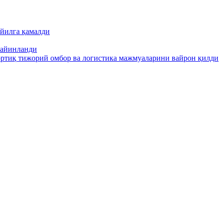
йилга қамалди
тайинланди
ортиқ тижорий омбор ва логистика мажмуаларини вайрон қилди