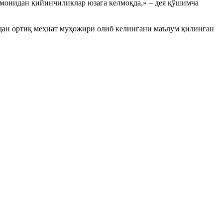
омонидан қийинчиликлар юзага келмоқда,» – дея қўшимча
 дан ортиқ меҳнат муҳожири олиб келингани маълум қилинган