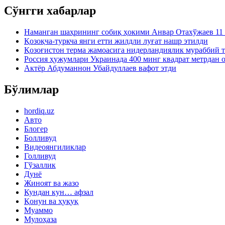
Сўнгги хабарлар
Наманган шаҳрининг собиқ ҳокими Анвар Отахўжаев 11 
Қозоқча-туркча янги етти жилдли луғат нашр этилди
Қозоғистон терма жамоасига нидерландиялик мураббий 
Россия ҳужумлари Украинада 400 минг квадрат метрдан 
Актёр Абду­маннон Убайдуллаев вафот этди
Бўлимлар
hordiq.uz
Авто
Блогер
Болливуд
Видеоянгиликлар
Голливуд
Гўзаллик
Дунё
Жиноят ва жазо
Кундан кун… афзал
Қонун ва ҳуқуқ
Муаммо
Мулоҳаза