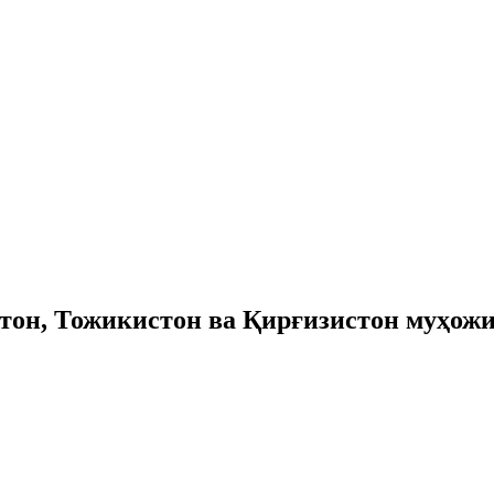
тон, Тожикистон ва Қирғизистон муҳож