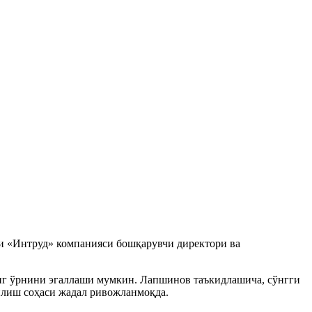
и «Интруд» компанияси бошқарувчи директори ва
нг ўрнини эгаллаши мумкин. Лапшинов таъкидлашича, сўнгги
рилиш соҳаси жадал ривожланмоқда.