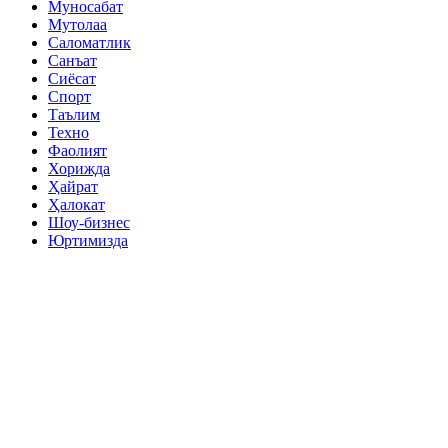
Муносабат
Мутолаа
Саломатлик
Санъат
Сиёсат
Спорт
Таълим
Техно
Фаолият
Хорижда
Ҳайрат
Ҳалокат
Шоу-бизнес
Юртимизда