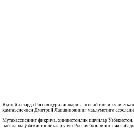
Яқин йилларда Россия қурилишларига асосий ишчи кучи етка
ҳамтаъсисчиси Дмитрий Лапшиновнинг маълумотига асосланиб
Мутахассиснинг фикрича, ҳиндистонлик ишчилар Ўзбекистон,
пайтларда ўзбекистонликлар учун Россия бозорининг жозибадо