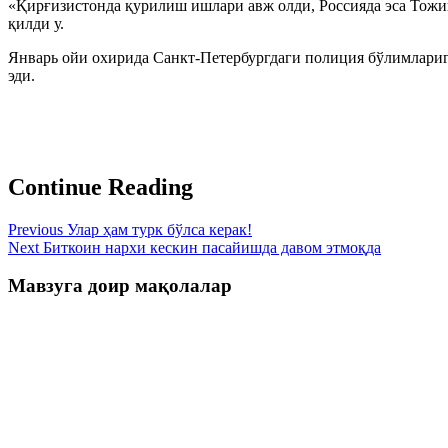
«Қирғизистонда қурилиш ишлари авж олди, Россияда эса Тожи
қилди у.
Январь ойи охирида Санкт-Петербургдаги полиция бўлимлариг
эди.
Continue Reading
Previous
Улар ҳам турк бўлса керак!
Next
Биткоин нархи кескин пасайишда давом этмоқда
Мавзуга доир мақолалар