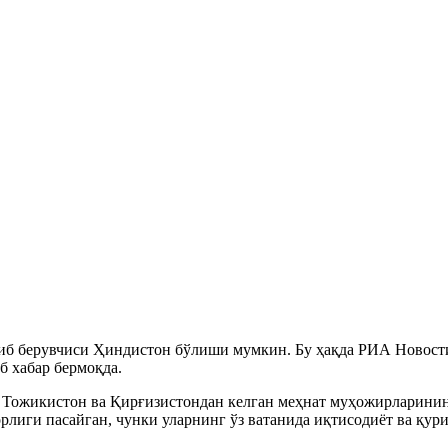
зиб берувчиси Ҳиндистон бўлиши мумкин. Бу ҳақда РИА Новост
 хабар бермоқда.
 Тожикистон ва Қирғизистондан келган меҳнат муҳожирларини
рлиги пасайган, чунки уларнинг ўз ватанида иқтисодиёт ва қу