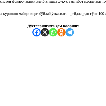
кистон фуқароларини жалб этишда ҳуқуқ-тартибот идоралари т
а қурилиш майдонлари бўйлаб ўтказилган рейдлардан сўнг 100
Дўстларингизга ҳам юборинг: