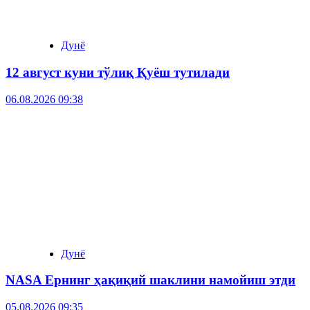
Дунё
12 август куни тўлиқ Қуёш тутилади
06.08.2026 09:38
Дунё
NASA Ернинг ҳақиқий шаклини намойиш этди
05.08.2026 09:35