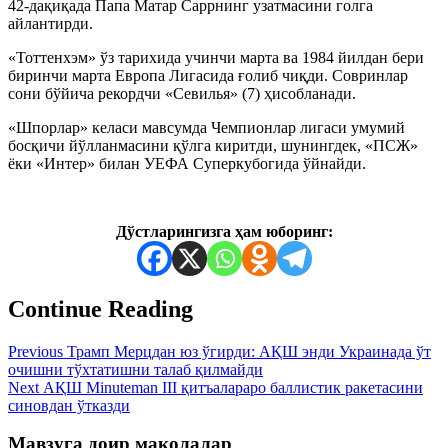
42-дақиқада Папа Матар Саррнинг узатмасини голга
айлантирди.
«Тоттенхэм» ўз тарихида учинчи марта ва 1984 йилдан бери
биринчи марта Европа Лигасида ғолиб чиқди. Совринлар
сони бўйича рекордчи «Севилья» (7) ҳисобланади.
«Шпорлар» келаси мавсумда Чемпионлар лигаси умумий
босқичи йўлланмасини қўлга киритди, шунингдек, «ПСЖ»
ёки «Интер» билан УЕФА Суперкубогида ўйнайди.
Дўстларингизга ҳам юборинг:
Continue Reading
Previous
Трамп Мерцдан юз ўгирди: АҚШ энди Украинада ўт
очишни тўхтатишни талаб қилмайди
Next
АҚШ Minuteman III қитъалараро баллистик ракетасини
синовдан ўтказди
Мавзуга доир мақолалар