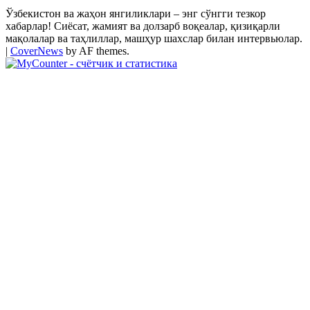
Ўзбекистон ва жаҳон янгиликлари – энг сўнгги тезкор
хабарлар! Сиёсат, жамият ва долзарб воқеалар, қизиқарли
мақолалар ва таҳлиллар, машҳур шахслар билан интервьюлар.
|
CoverNews
by AF themes.