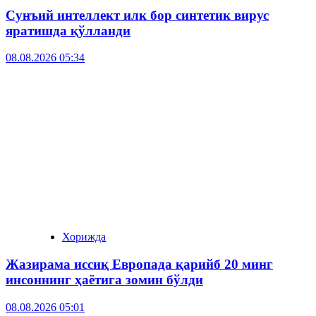
Сунъий интеллект илк бор синтетик вирус
яратишда қўлланди
08.08.2026 05:34
Хорижда
Жазирама иссиқ Европада қарийб 20 минг
инсоннинг ҳаётига зомин бўлди
08.08.2026 05:01