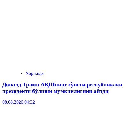
Хорижда
Доналд Трамп АҚШнинг сўнгги республикачи
президенти бўлиши мумкинлигини айтди
08.08.2026 04:32