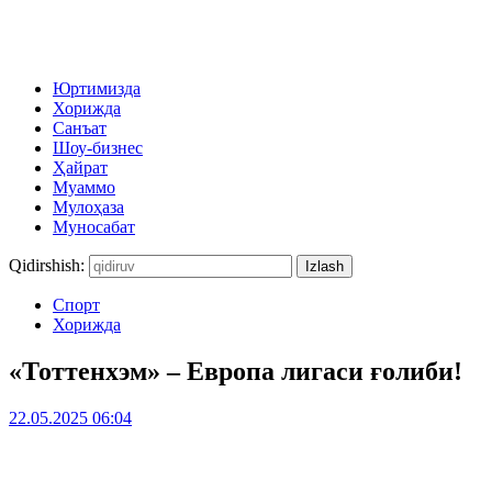
Юртимизда
Хорижда
Санъат
Шоу-бизнес
Ҳайрат
Муаммо
Мулоҳаза
Муносабат
Qidirshish:
Спорт
Хорижда
«Тоттенхэм» – Европа лигаси ғолиби!
22.05.2025 06:04