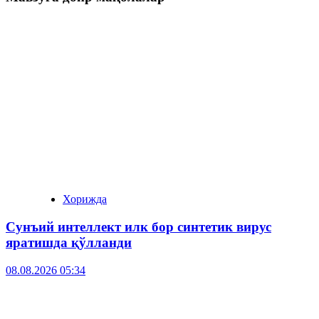
Хорижда
Сунъий интеллект илк бор синтетик вирус
яратишда қўлланди
08.08.2026 05:34