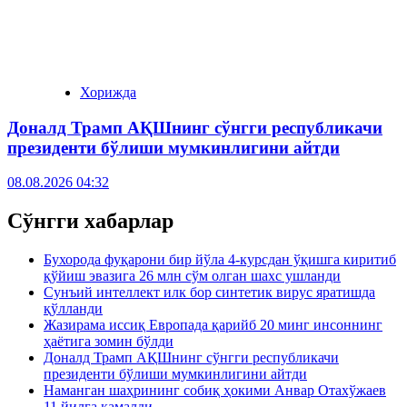
Хорижда
Доналд Трамп АҚШнинг сўнгги республикачи
президенти бўлиши мумкинлигини айтди
08.08.2026 04:32
Сўнгги хабарлар
Бухорода фуқарони бир йўла 4-курсдан ўқишга киритиб
қўйиш эвазига 26 млн сўм олган шахс ушланди
Сунъий интеллект илк бор синтетик вирус яратишда
қўлланди
Жазирама иссиқ Европада қарийб 20 минг инсоннинг
ҳаётига зомин бўлди
Доналд Трамп АҚШнинг сўнгги республикачи
президенти бўлиши мумкинлигини айтди
Наманган шаҳрининг собиқ ҳокими Анвар Отахўжаев
11 йилга қамалди