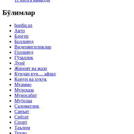
Бўлимлар
hordiq.uz
Авто
Блогер
Болливуд
Видеоянгиликлар
Голливуд
Гўзаллик
Дунё
Жиноят ва жазо
Кундан кун… афзал
Қонун ва ҳуқуқ
Муаммо
Мулоҳаза
Муносабат
Мутолаа
Саломатлик
Санъат
Сиёсат
Спорт
Таълим
Техно