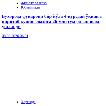
Жиноят ва жазо
Юртимизда
Бухорода фуқарони бир йўла 4-курсдан ўқишга
киритиб қўйиш эвазига 26 млн сўм олган шахс
ушланди
08.08.2026 06:01
Хорижда