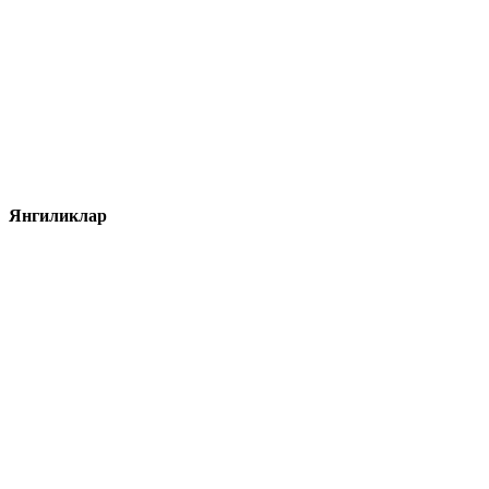
Янгиликлар