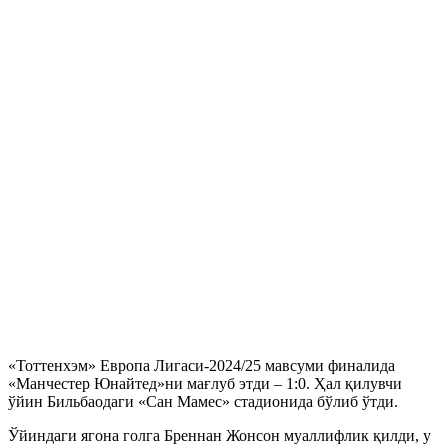
«Тоттенхэм» Европа Лигаси-2024/25 мавсуми финалида
«Манчестер Юнайтед»ни мағлуб этди – 1:0. Ҳал қилувчи
ўйин Бильбаодаги «Сан Мамес» стадионида бўлиб ўтди.
Ўйиндаги ягона голга Бреннан Жонсон муаллифлик қилди, у