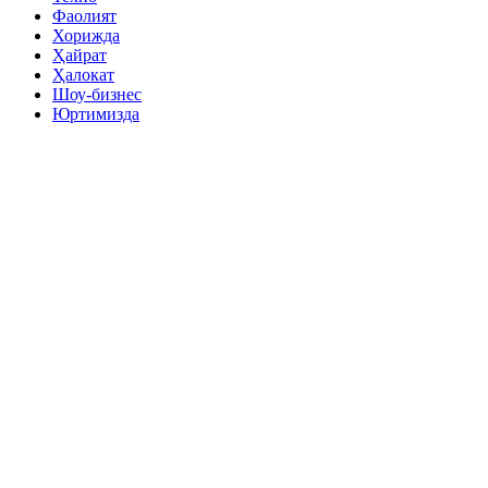
Фаолият
Хорижда
Ҳайрат
Ҳалокат
Шоу-бизнес
Юртимизда