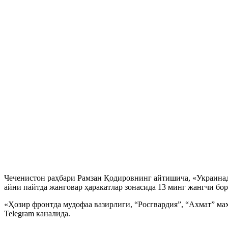
Чеченистон раҳбари Рамзан Қодировнинг айтишича, «Украинад
айни пайтда жанговар ҳаракатлар зонасида 13 минг жангчи бор
«Ҳозир фронтда мудофаа вазирлиги, “Росгвардия”, “Ахмат” ма
Telegram каналида.