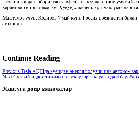
Чеченистондан юборилган хавфсизлик кучларининг умумий сон
ҳарбийлар киритилмаган. Ҳуқуқ ҳимоячилари маълумотларига
Маълумот учун, Қодиров 7 май куни Россия президенти билан
айтганди.
Continue Reading
Previous
Tesla АҚШда қуёшдан энергия олувчи илк автоном зар
Next
Сунъий идрок тизими шифокорларга қараганда 4 баробар 
Мавзуга доир мақолалар