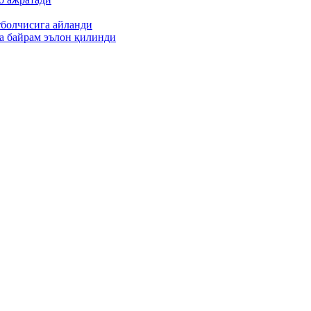
тболчисига айланди
а байрам эълон қилинди