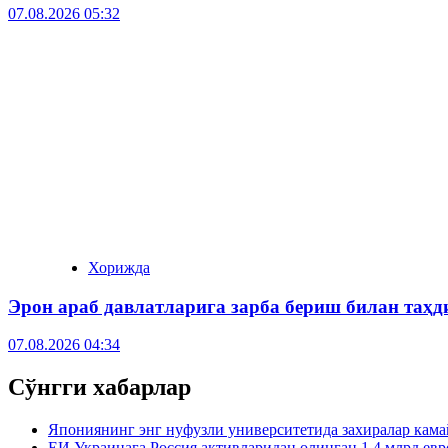
07.08.2026 05:32
Хорижда
Эрон араб давлатларига зарба бериш билан таҳд
07.08.2026 04:34
Сўнгги хабарлар
Япониянинг энг нуфузли университетида захиралар кама
ЕИ Украинага Россия активларидан олинган 1,4 млрд евр