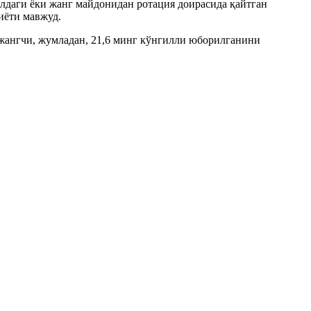
лдаги ёки жанг майдонидан ротация доирасида қайтган
иёти мавжуд.
жангчи, жумладан, 21,6 минг кўнгилли юборилганини