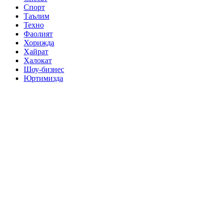
Спорт
Таълим
Техно
Фаолият
Хорижда
Ҳайрат
Ҳалокат
Шоу-бизнес
Юртимизда