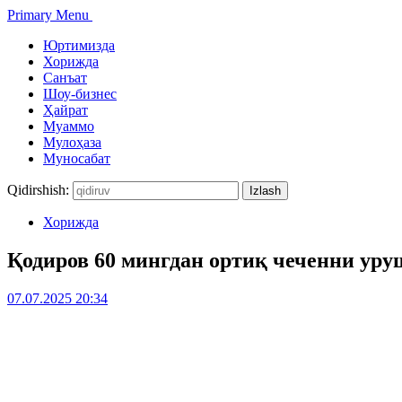
Primary Menu
Юртимизда
Хорижда
Санъат
Шоу-бизнес
Ҳайрат
Муаммо
Мулоҳаза
Муносабат
Qidirshish:
Хорижда
Қодиров 60 мингдан ортиқ чеченни уру
07.07.2025 20:34