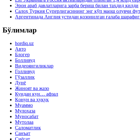
Эрон араб давлатларига зарба бериш билан таҳдид қилди
Салоҳ Туркия Суперлигасининг энг кўп маош олувчи фу
Аргентинада Англия устидан қозонилган ғалаба шарафиг
Бўлимлар
hordiq.uz
Авто
Блогер
Болливуд
Видеоянгиликлар
Голливуд
Гўзаллик
Дунё
Жиноят ва жазо
Кундан кун… афзал
Қонун ва ҳуқуқ
Муаммо
Мулоҳаза
Муносабат
Мутолаа
Саломатлик
Санъат
Сиёсат