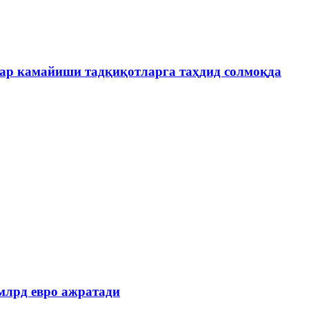
лар камайиши тадқиқотларга таҳдид солмоқда
млрд евро ажратади