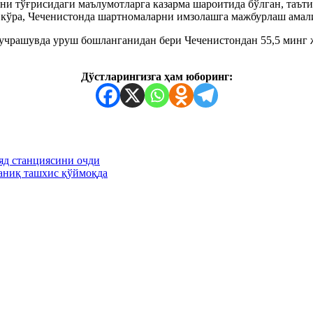
и тўғрисидаги маълумотларга казарма шароитида бўлган, таъти
 кўра, Чеченистонда шартномаларни имзолашга мажбурлаш амал
 учрашувда уруш бошланганидан бери Чеченистондан 55,5 минг 
Дўстларингизга ҳам юборинг:
яд станциясини очди
аниқ ташхис қўймоқда