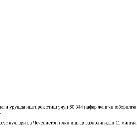
аги урушда иштирок этиш учун 60 344 нафар жангчи юборилган
.
хсус кучлари ва Чеченистон ички ишлар вазирлигидан 11 мингда