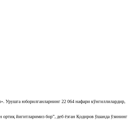
». Урушга юборилганларнинг 22 064 нафари кўнгиллилардир,
н ортиқ йигитларимиз бор”, деб ёзган Қодиров ўшанда ўзининг