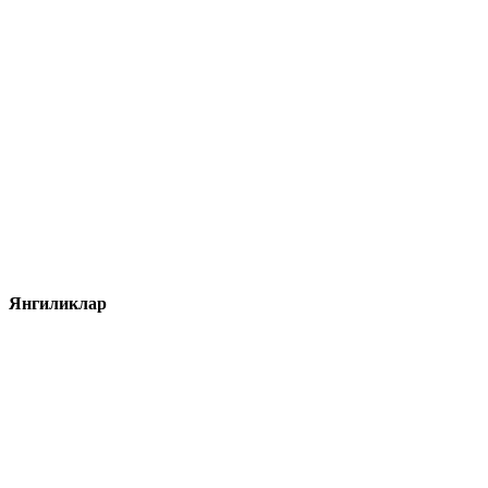
Янгиликлар