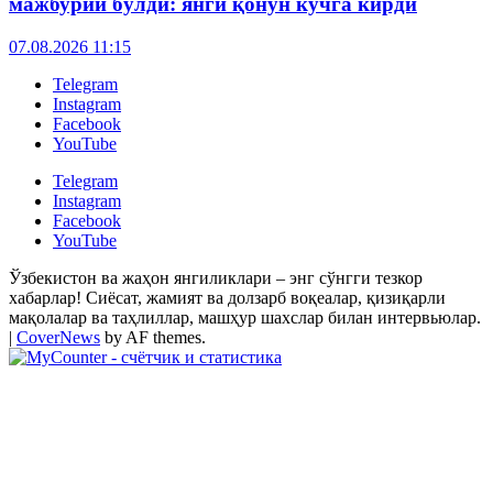
мажбурий бўлди: янги қонун кучга кирди
07.08.2026 11:15
Telegram
Instagram
Facebook
YouTube
Telegram
Instagram
Facebook
YouTube
Ўзбекистон ва жаҳон янгиликлари – энг сўнгги тезкор
хабарлар! Сиёсат, жамият ва долзарб воқеалар, қизиқарли
мақолалар ва таҳлиллар, машҳур шахслар билан интервьюлар.
|
CoverNews
by AF themes.