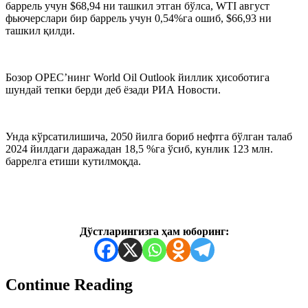
баррель учун $68,94 ни ташкил этган бўлса, WTI август
фьючерслари бир баррель учун 0,54%га ошиб, $66,93 ни
ташкил қилди.
Бозор OPEC’нинг World Oil Outlook йиллик ҳисоботига
шундай тепки берди деб ёзади РИА Новости.
Унда кўрсатилишича, 2050 йилга бориб нефтга бўлган талаб
2024 йилдаги даражадан 18,5 %га ўсиб, кунлик 123 млн.
баррелга етиши кутилмоқда.
Дўстларингизга ҳам юборинг:
Continue Reading