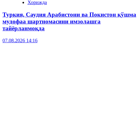
Хорижда
Туркия, Саудия Арабистони ва Покистон қўшма
мудофаа шартномасини имзолашга
тайёрланмоқда
07.08.2026 14:16