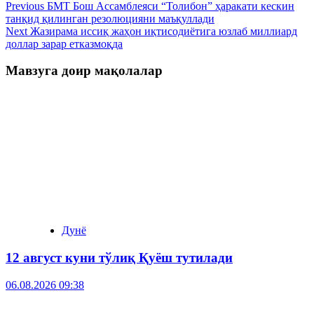
Previous
БМТ Бош Ассамблеяси “Толибон” ҳаракати кескин
танқид қилинган резолюцияни маъқуллади
Next
Жазирама иссиқ жаҳон иқтисодиётига юзлаб миллиард
доллар зарар етказмоқда
Мавзуга доир мақолалар
Дунё
12 август куни тўлиқ Қуёш тутилади
06.08.2026 09:38