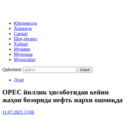
Юртимизда
Хорижда
Санъат
Шоу-бизнес
Ҳайрат
Муаммо
Мулоҳаза
Муносабат
Qidirshish:
Дунё
OPEC йиллик ҳисоботидан кейин
жаҳон бозорида нефть нархи ошмоқда
11.07.2025 13:06