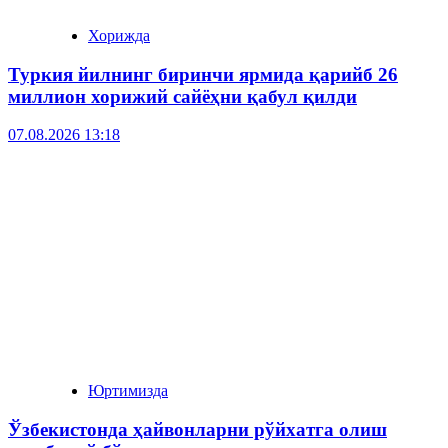
Хорижда
Туркия йилнинг биринчи ярмида қарийб 26
миллион хорижий сайёҳни қабул қилди
07.08.2026 13:18
Юртимизда
Ўзбекистонда ҳайвонларни рўйхатга олиш