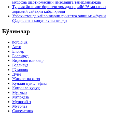
мудофаа шартномасини имзолашга тайёрланмоқда
Туркия йилнинг биринчи ярмида қарийб 26 миллион
хорижий сайёҳни қабул қилди
Ўзбекистонда ҳайвонларни рўйхатга олиш мажбурий
бўлди: янги қонун кучга кирди
Бўлимлар
hordiq.uz
Авто
Блогер
Болливуд
Видеоянгиликлар
Голливуд
Гўзаллик
Дунё
Жиноят ва жазо
Кундан кун… афзал
Қонун ва ҳуқуқ
Муаммо
Мулоҳаза
Муносабат
Мутолаа
Саломатлик