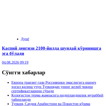
Дунё
Каспий денгизи 2100-йилда шундай кўринишга
эга бўлади
04.08.2026 09:19
Сўнгги хабарлар
Европа транзит гази Россияники эмаслигига ишонч
ҳосил қилиш учун Туркиядан унинг келиб чиқиш
сертификатларини сўради
Қозоғистон терма жамоасига нидерландиялик мураббий
тайинланди
Туркия, Саудия Арабистони ва Покистон қўшма