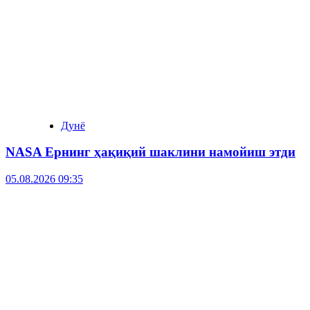
Дунё
NASA Ернинг ҳақиқий шаклини намойиш этди
05.08.2026 09:35