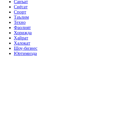
Санъат
Сиёсат
Спорт
Таълим
Техно
Фаолият
Хорижда
Ҳайрат
Ҳалокат
Шоу-бизнес
Юртимизда