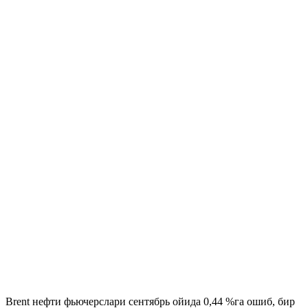
Brent нефти фьючерслари сентябрь ойида 0,44 %га ошиб, бир