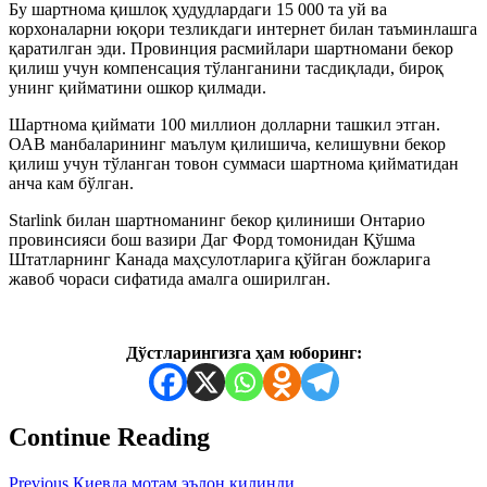
Бу шартнома қишлоқ ҳудудлардаги 15 000 та уй ва
корхоналарни юқори тезликдаги интернет билан таъминлашга
қаратилган эди. Провинция расмийлари шартномани бекор
қилиш учун компенсация тўланганини тасдиқлади, бироқ
унинг қийматини ошкор қилмади.
Шартнома қиймати 100 миллион долларни ташкил этган.
ОАВ манбаларининг маълум қилишича, келишувни бекор
қилиш учун тўланган товон суммаси шартнома қийматидан
анча кам бўлган.
Starlink билан шартноманинг бекор қилиниши Онтарио
провинсияси бош вазири Даг Форд томонидан Қўшма
Штатларнинг Канада маҳсулотларига қўйган божларига
жавоб чораси сифатида амалга оширилган.
Дўстларингизга ҳам юборинг:
Continue Reading
Previous
Киевда мотам эълон қилинди