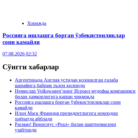
Хорижда
Россияга ишлашга борган ўзбекистонликлар
сони камайди
07.08.2026 02:32
Сўнгги хабарлар
Аргентинада Англия устидан қозонилган ғалаба
шарафига байрам эълон қилинди
Немислар Volkswagen’нинг Исроил мудофаа компанияси
билан ҳамкорлигига қарши чиқмоқда
Россияга ишлашга борган ўзбекистонликлар сони
камайди
Илон Маск Франция президентлигига номзодни
хиёнатда айблади
Расман! Винисиус «Реал» билан шартномасини
узайтирди