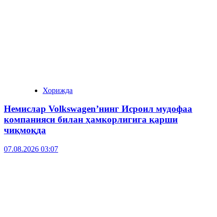
Хорижда
Немислар Volkswagen’нинг Исроил мудофаа
компанияси билан ҳамкорлигига қарши
чиқмоқда
07.08.2026 03:07