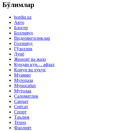
Бўлимлар
hordiq.uz
Авто
Блогер
Болливуд
Видеоянгиликлар
Голливуд
Гўзаллик
Дунё
Жиноят ва жазо
Кундан кун… афзал
Қонун ва ҳуқуқ
Муаммо
Мулоҳаза
Муносабат
Мутолаа
Саломатлик
Санъат
Сиёсат
Спорт
Таълим
Техно
Фаолият