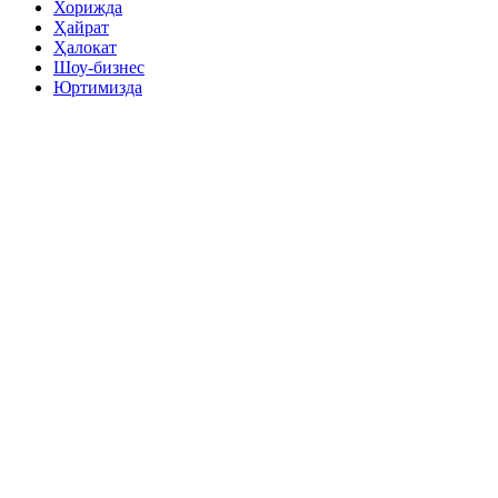
Хорижда
Ҳайрат
Ҳалокат
Шоу-бизнес
Юртимизда