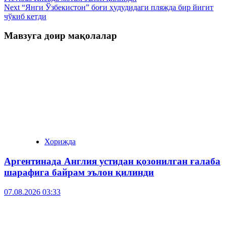
Next
“Янги Ўзбекистон” боғи ҳудудидаги пляжда бир йигит
чўкиб кетди
Мавзуга доир мақолалар
Хорижда
Аргентинада Англия устидан қозонилган ғалаба
шарафига байрам эълон қилинди
07.08.2026 03:33