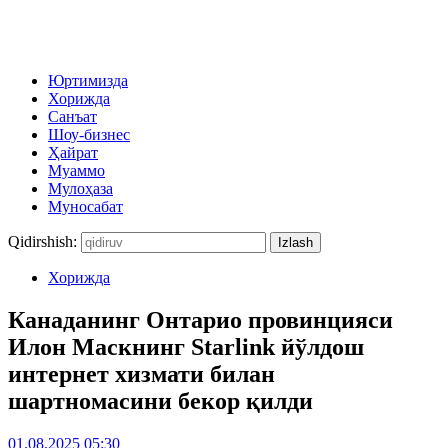
Юртимизда
Хорижда
Санъат
Шоу-бизнес
Ҳайрат
Муаммо
Мулоҳаза
Муносабат
Qidirshish:
Хорижда
Канаданинг Онтарио провинцияси
Илон Маскнинг Starlink йўлдош
интернет хизмати билан
шартномасини бекор қилди
01.08.2025 05:30