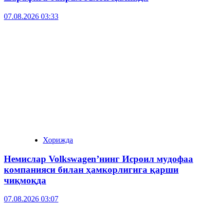
07.08.2026 03:33
Хорижда
Немислар Volkswagen’нинг Исроил мудофаа
компанияси билан ҳамкорлигига қарши
чиқмоқда
07.08.2026 03:07