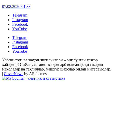
07.08.2026 01:33
Telegram
Instagram
Facebook
YouTube
Telegram
Instagram
Facebook
YouTube
Ўзбекистон ва жаҳон янгиликлари – энг сўнгги тезкор
хабарлар! Сиёсат, жамият ва долзарб воқеалар, қизиқарли
мақолалар ва таҳлиллар, машҳур шахслар билан интервьюлар.
|
CoverNews
by AF themes.