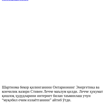
Шартнома бекор қилинганини Онтарионинг Энергетика ва
кончилик вазири Стивен Лечче маълум қилди. Лечче ҳукумат
қишлоқ ҳудудларини интернет билан таъминлаш учун
“муқобил ечим излаётганини” айтиб ўтди.