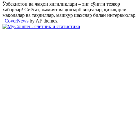
Ўзбекистон ва жаҳон янгиликлари – энг сўнгги тезкор
хабарлар! Сиёсат, жамият ва долзарб воқеалар, қизиқарли
мақолалар ва таҳлиллар, машҳур шахслар билан интервьюлар.
|
CoverNews
by AF themes.