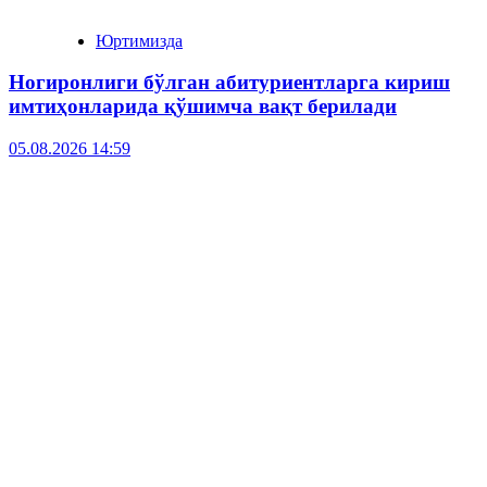
Юртимизда
Ногиронлиги бўлган абитуриентларга кириш
имтиҳонларида қўшимча вақт берилади
05.08.2026 14:59