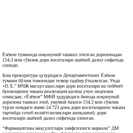
Ёзёвон туманида ноқонуний ташкил этилган дорихонадан
154,3 млн сўмлик дори воситалари ашёвий далил сифатида
олинди.
Бош прокуратура ҳузуридаги Департаментнинг Ёзёвон
тумани бўлим томонидан тезкор тадбир ўтказилган. Унда
«D.X.” МЧЖ масъул шахслари дори воситалари ва тиббиёт
буюмларини чакана реализация қилиш учун лицензия
олмасдан, «Ёзёвон” МФЙ ҳудудидаги бинода ноқонуний
дорихона ташкил этиб, умумий баҳоси 154,3 млн сўмлик
турли номдаги жами 24 723 дона дори воситаларини чакана
тартибда сотиб келаётганликлари аниқланиб, дори
воситалари ашёвий далил сифатида олинган.
“Фармацевтика маҳсулотлари хавфсизлиги маркази” ДМ