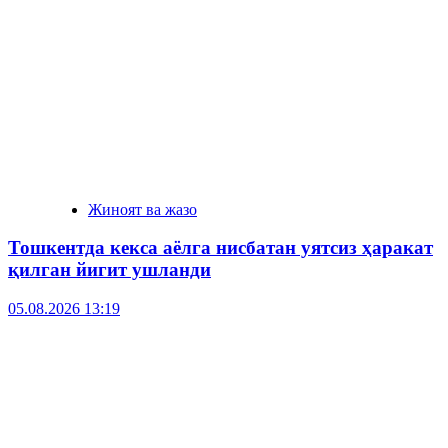
Жиноят ва жазо
Тошкентда кекса аёлга нисбатан уятсиз ҳаракат
қилган йигит ушланди
05.08.2026 13:19