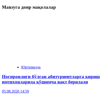
Мавзуга доир мақолалар
Юртимизда
Ногиронлиги бўлган абитуриентларга кириш
имтиҳонларида қўшимча вақт берилади
05.08.2026 14:59