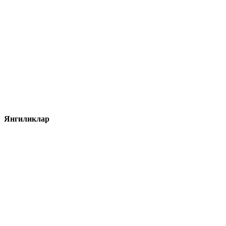
Янгиликлар