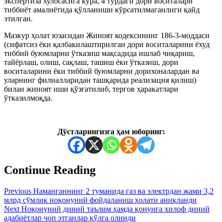
экспертиза хулосасига кўра, 4 турдаги дори воситалари
тиббиёт амалиётида қўлланиши кўрсатилмаганлиги қайд
этилган.
Мазкур ҳолат юзасидан Жиноят кодексининг 186-3-моддаси
(сифатсиз ёки қалбакилаштирилган дори воситаларини ёхуд
тиббий буюмларни ўтказиш мақсадида ишлаб чиқариш,
тайёрлаш, олиш, сақлаш, ташиш ёки ўтказиш, дори
воситаларини ёки тиббий буюмларни дорихоналардан ва
уларнинг филиалларидан ташқарида реализация қилиш)
билан жиноят иши қўзғатилиб, тергов ҳаракатлари
ўтказилмоқда.
Дўстларингизга ҳам юборинг:
Continue Reading
Previous
Наманганнинг 2 туманида газ ва электрдан жами 3,2
млрд сўмлик ноқонуний фойдаланиш ҳолати аниқланди
Next
Ноқонуний диний таълим ҳамда қонунга хилоф диний
адабиётлар чоп этганлар қўлга олинди