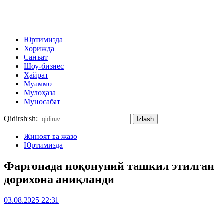
Юртимизда
Хорижда
Санъат
Шоу-бизнес
Ҳайрат
Муаммо
Мулоҳаза
Муносабат
Qidirshish:
Жиноят ва жазо
Юртимизда
Фарғонада ноқонуний ташкил этилган
дорихона аниқланди
03.08.2025 22:31