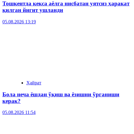
Тошкентда кекса аёлга нисбатан уятсиз ҳаракат
қилган йигит ушланди
05.08.2026 13:19
Ҳайрат
Бола неча ёшдан ўқиш ва ёзишни ўрганиши
керак?
05.08.2026 11:54