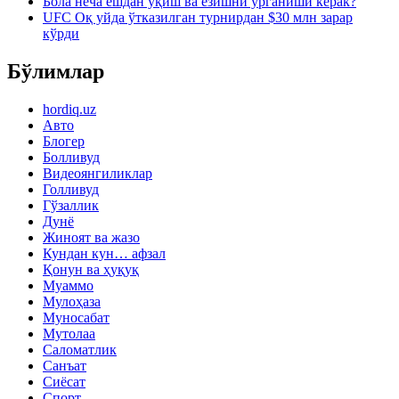
Бола неча ёшдан ўқиш ва ёзишни ўрганиши керак?
UFC Оқ уйда ўтказилган турнирдан $30 млн зарар
кўрди
Бўлимлар
hordiq.uz
Авто
Блогер
Болливуд
Видеоянгиликлар
Голливуд
Гўзаллик
Дунё
Жиноят ва жазо
Кундан кун… афзал
Қонун ва ҳуқуқ
Муаммо
Мулоҳаза
Муносабат
Мутолаа
Саломатлик
Санъат
Сиёсат
Спорт