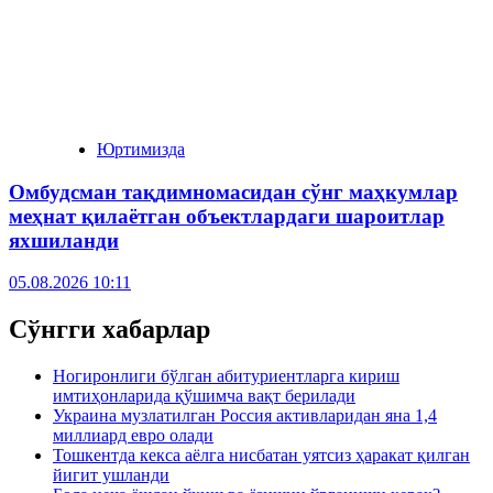
Юртимизда
Омбудсман тақдимномасидан сўнг маҳкумлар
меҳнат қилаётган объектлардаги шароитлар
яхшиланди
05.08.2026 10:11
Сўнгги хабарлар
Ногиронлиги бўлган абитуриентларга кириш
имтиҳонларида қўшимча вақт берилади
Украина музлатилган Россия активларидан яна 1,4
миллиард евро олади
Тошкентда кекса аёлга нисбатан уятсиз ҳаракат қилган
йигит ушланди