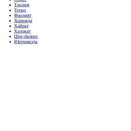
Таълим
Техно
Фаолият
Хорижда
Ҳайрат
Ҳалокат
Шоу-бизнес
Юртимизда