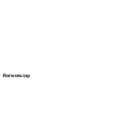
Янгиликлар