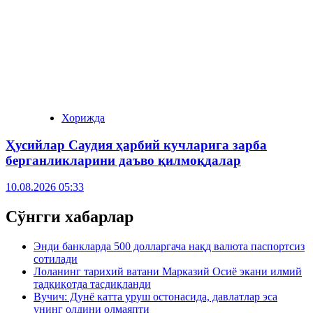
Хорижда
Ҳусийлар Саудия ҳарбий кучларига зарба
берганликларини даъво қилмоқдалар
10.08.2026 05:33
Сўнгги хабарлар
Энди банкларда 500 долларгача нақд валюта паспортсиз
сотилади
Лоланинг тарихий ватани Марказий Осиё экани илмий
тадқиқотда тасдиқланди
Вучич: Дунё катта уруш остонасида, давлатлар эса
унинг олдини олмаяпти