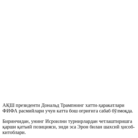
АҚШ президенти Дональд Трампнинг хатти-ҳаракатлари
ФИФА расмийлари учун катта бош оғриғига сабаб бўлмоқда.
Биринчидан, унинг Исроилни турнирлардан четлаштиришга
қарши қатъий позицияси, энди эса Эрон билан шахсий ҳисоб-
китоблари.