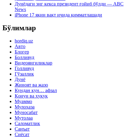
Дунёдаги энг кекса президент ғойиб бўлди — ABC
News
iPhone 17 яқин вақт ичида қимматлашади
Бўлимлар
hordiq.uz
Авто
Блогер
Болливуд
Видеоянгиликлар
Голливуд
Гўзаллик
Дунё
Жиноят ва жазо
Кундан кун… афзал
Қонун ва ҳуқуқ
Муаммо
Мулоҳаза
Муносабат
Мутолаа
Саломатлик
Санъат
Сиёсат