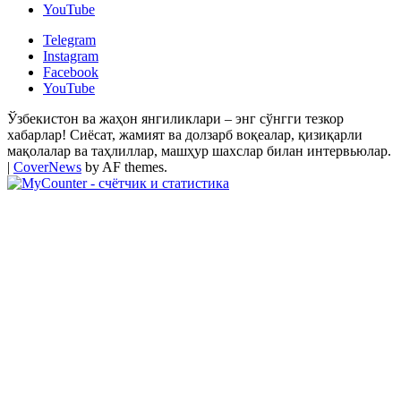
YouTube
Telegram
Instagram
Facebook
YouTube
Ўзбекистон ва жаҳон янгиликлари – энг сўнгги тезкор
хабарлар! Сиёсат, жамият ва долзарб воқеалар, қизиқарли
мақолалар ва таҳлиллар, машҳур шахслар билан интервьюлар.
|
CoverNews
by AF themes.