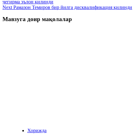
чегирма эълон қилинди
Next
Рамазон Темиров бир йилга дисквалификация қилинди
Мавзуга доир мақолалар
Хорижда