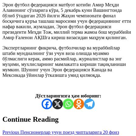
Эрон футбол федерацияси матбуот котиби Амир Меҳди
Алавининг сўзларига кўра, 5 декабрь куни Вашингтонда
бўлиб ўтадиган 2026 йилги Жаҳон чемпионати финал
босқичига қуръа ташлаш маросими учун федерациянинг етти
нафар вакили, жумладан, Эрон футбол федерацияси
президенти Меҳди Тож, миллий терма жамоа бош мураббийи
Амир Ғаленои АҚШга кириш визасидан маҳрум қилинган.
Экспертларнинг фикрича, футболчилар ва мураббийлар
штаби мундиалнинг ўзи учун виза олишда муаммо
бўлмаслиги керак, аммо расмийлар, журналистлар ва энг
муҳими, мухлисларнинг мамлакатга кириши тақиқланиши
мумкин. Шунинг учун Эрон федерацияси Канада ва
Мексикада ўйинлар ўтказишга умид қилмоқда.
Дўстларингизга ҳам юборинг:
Continue Reading
Previous
Пенсионерлар учун поезд чипталарига 20 фоиз