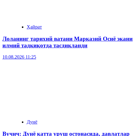
Ҳайрат
Лоланинг тарихий ватани Марказий Осиё экани
илмий тадқиқотда тасдиқланди
10.08.2026 11:25
Дунё
Вучич: Дунё катта уруш остонасида, давлатлар