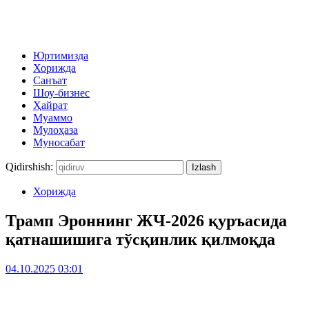
Юртимизда
Хорижда
Санъат
Шоу-бизнес
Ҳайрат
Муаммо
Мулоҳаза
Муносабат
Qidirshish:
Хорижда
Трамп Эроннинг ЖЧ-2026 қуръасида
қатнашишига тўсқинлик қилмоқда
04.10.2025 03:01