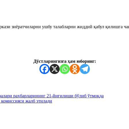
ркази зиёрaтчиларни ушбу талабларни жиддий қабул қилишга ча
Дўстларингизга ҳам юборинг:
ралари раҳбарларининг 21-йиғилиши бўлиб ўтмоқда
комиссияси жалб этилади