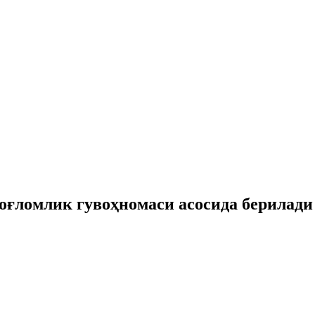
сoғломлик гувоҳномаси асосида берилади