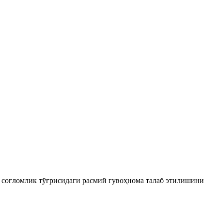
й сoғломлик тўғрисидаги расмий гувоҳнома талаб этилишини