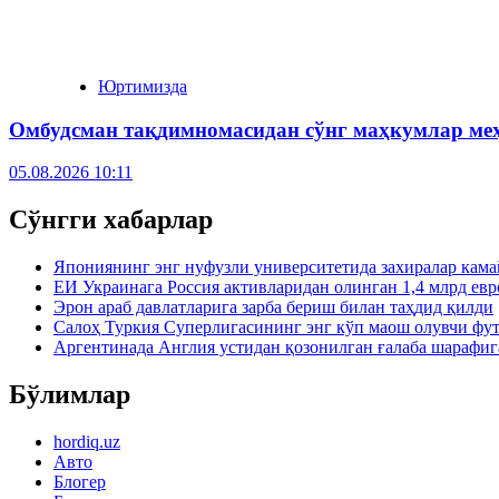
Юртимизда
Омбудсман тақдимномасидан сўнг маҳкумлар ме
05.08.2026 10:11
Сўнгги хабарлар
Япониянинг энг нуфузли университетида захиралар кама
ЕИ Украинага Россия активларидан олинган 1,4 млрд евр
Эрон араб давлатларига зарба бериш билан таҳдид қилди
Салоҳ Туркия Суперлигасининг энг кўп маош олувчи фу
Аргентинада Англия устидан қозонилган ғалаба шарафиг
Бўлимлар
hordiq.uz
Авто
Блогер