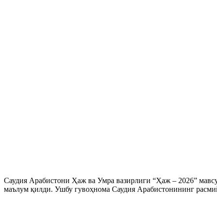
Саудия Арабистони Ҳаж ва Умра вазирлиги “Ҳаж – 2026” мавс
маълум қилди. Ушбу гувоҳнома Саудия Арабистонининг расми