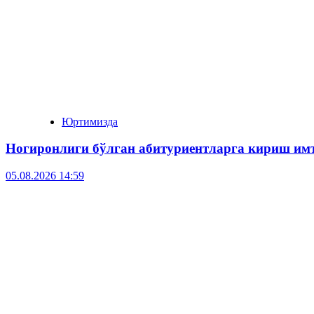
Юртимизда
Ногиронлиги бўлган абитуриентларга кириш им
05.08.2026 14:59