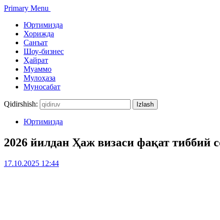
Primary Menu
Юртимизда
Хорижда
Санъат
Шоу-бизнес
Ҳайрат
Муаммо
Мулоҳаза
Муносабат
Qidirshish:
Юртимизда
2026 йилдан Ҳаж визаси фақат тиббий 
17.10.2025 12:44