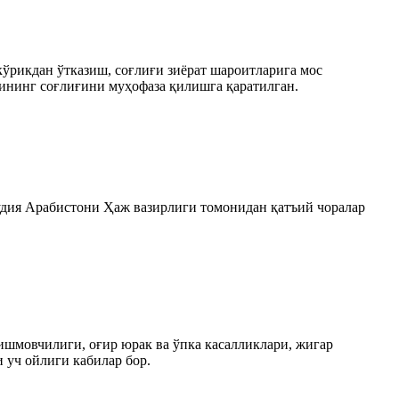
ўрикдан ўтказиш, соғлиғи зиёрaт шароитларига мос
ининг соғлиғини муҳофаза қилишга қаратилган.
удия Арабистони Ҳаж вазирлиги томонидан қатъий чоралар
тишмовчилиги, оғир юрак ва ўпка касалликлари, жигар
 уч ойлиги кабилар бор.