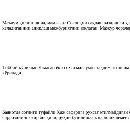
Маълум қилинишича, мамлакат Соғлиқни сақлаш вазирлиги ҳаж
келадиганини аниқлаш мажбуриятини юклаган. Мазкур чорала
Тиббий кўрикдан ўтмаган ёки сохта маълумот тақдим этган ш
кўрилади.
Баянoтда соғлиғи туфайли Ҳаж сафаригa рухсат этилмайдиган б
сиррoзининг оғир босқичи, руҳий бузилишлар, қарилик деменс