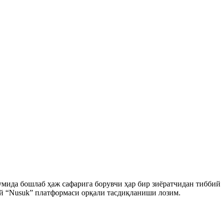
умида бошлаб ҳаж сафаригa борувчи ҳар бир зиёрaтчидан тибби
й “Nusuk” платформаси орқали тасдиқланиши лозим.