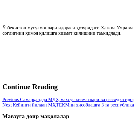
Ўзбекистон мусулмонлари идораси ҳузуридаги Ҳаж ва Умра ма
соғлиғини ҳимоя қилишга хизмат қилишини таъкидлади.
Continue Reading
Previous
Самарқандда МДҲ махсус хизматлари ва разведка идо
Next
Кейинги йилдан МҲТЕКМни ҳисоблашга 3 та республика 
Мавзуга доир мақолалар