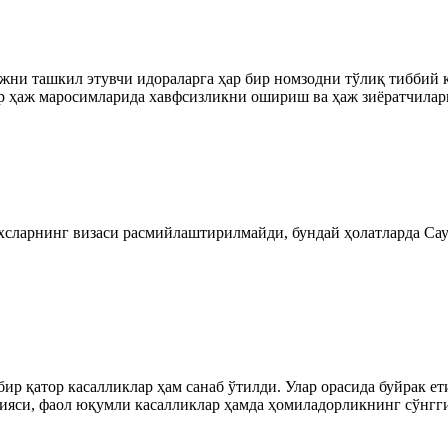
ни ташкил этувчи идораларга ҳар бир номзодни тўлиқ тиббий к
р ҳаж маросимларида хавфсизликни ошириш ва ҳаж зиёратчилар
ахсларнинг визаси расмийлаштирилмайди, бундай ҳолатларда Са
ир қатор касалликлар ҳам санаб ўтилди. Улар орасида буйрак е
ияси, фаол юқумли касалликлар ҳамда ҳомиладорликнинг сўнгги