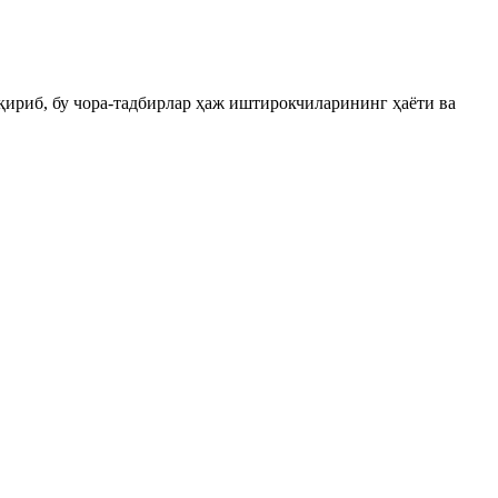
қириб, бу чора-тадбирлар ҳаж иштирокчиларининг ҳаёти ва