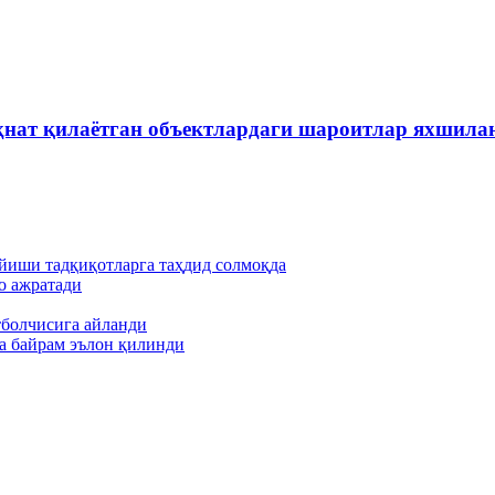
ҳнат қилаётган объектлардаги шароитлар яхшила
йиши тадқиқотларга таҳдид солмоқда
о ажратади
тболчисига айланди
а байрам эълон қилинди