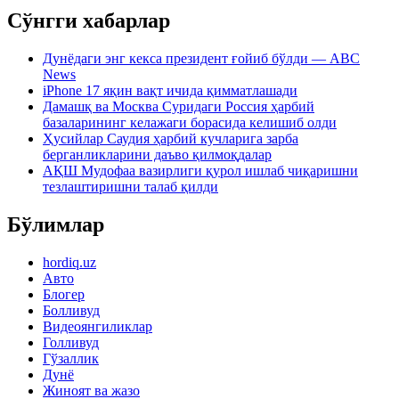
Сўнгги хабарлар
Дунёдаги энг кекса президент ғойиб бўлди — ABC
News
iPhone 17 яқин вақт ичида қимматлашади
Дамашқ ва Москва Суридаги Россия ҳарбий
базаларининг келажаги борасида келишиб олди
Ҳусийлар Саудия ҳарбий кучларига зарба
берганликларини даъво қилмоқдалар
АҚШ Мудофаа вазирлиги қурол ишлаб чиқаришни
тезлаштиришни талаб қилди
Бўлимлар
hordiq.uz
Авто
Блогер
Болливуд
Видеоянгиликлар
Голливуд
Гўзаллик
Дунё
Жиноят ва жазо