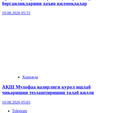
берганликларини даъво қилмоқдалар
10.08.2026 05:33
Хорижда
АҚШ Мудофаа вазирлиги қурол ишлаб
чиқаришни тезлаштиришни талаб қилди
10.08.2026 05:03
Telegram