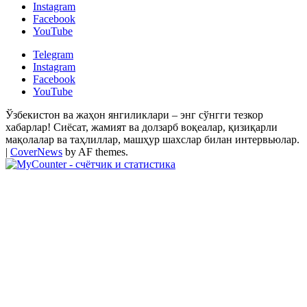
Instagram
Facebook
YouTube
Telegram
Instagram
Facebook
YouTube
Ўзбекистон ва жаҳон янгиликлари – энг сўнгги тезкор
хабарлар! Сиёсат, жамият ва долзарб воқеалар, қизиқарли
мақолалар ва таҳлиллар, машҳур шахслар билан интервьюлар.
|
CoverNews
by AF themes.