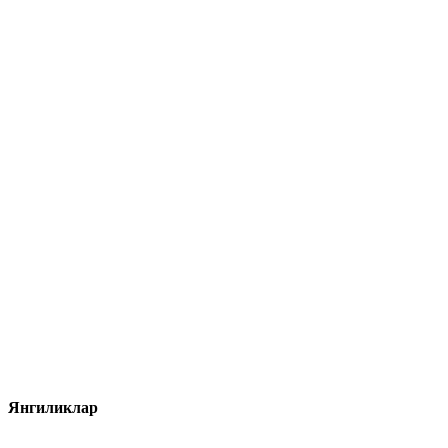
Янгиликлар