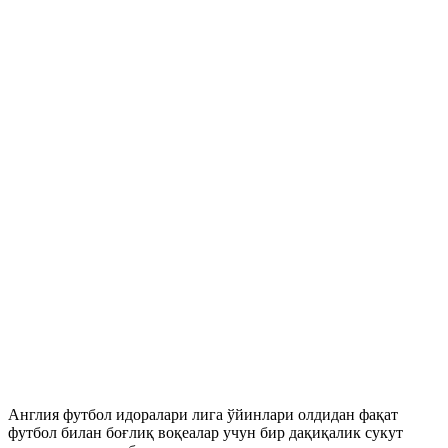
Англия футбол идоралари лига ўйинлари олдидан фақат
футбол билан боғлиқ воқеалар учун бир дақиқалик сукут