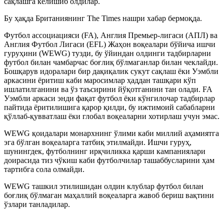
сақлашга келишиб олдилар.
Бу ҳақда Британиянинг The Times нашри хабар бермоқда.
Футбол ассоциацияси (FA), Англия Премьер-лигаси (АПЛ) ва
Англия Футбол Лигаси (EFL) Жаҳон воқеалари бўйича ишчи
гуруҳини (WEWG) тузди, бу ўйиндан олдинги тадбирларни
футбол билан чамбарчас боғлиқ бўлмаганлар билан чеклайди.
Бошқарув идоралари бир дақиқалик сукут сақлаш ёки Уэмбли
аркасини ёритиш каби маросимлар ҳаддан ташқари кўп
ишлатилганини ва ўз таъсирини йўқотганини тан олади. FA
Уэмбли аркаси энди фақат футбол ёки кўнгилочар тадбирлар
пайтида ёритилишига қарор қилди, бу ижтимоий сабабларни
қўллаб-қувватлаш ёки глобал воқеаларни хотирлаш учун эмас.
WEWG қоидалари монархнинг ўлими каби миллий аҳамиятга
эга бўлган воқеаларга татбиқ этилмайди. Ишчи гуруҳ,
шунингдек, футболнинг ирқчиликка қарши кампаниялари
доирасида тиз чўкиш каби футболчилар ташаббусларини ҳам
тартибга сола олмайди.
WEWG ташкил этилишидан олдин клублар футбол билан
боғлиқ бўлмаган маҳаллий воқеаларга жавоб бериш вақтини
ўзлари танладилар.