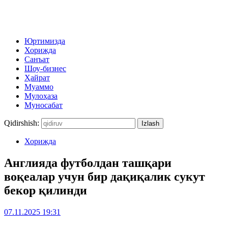
Юртимизда
Хорижда
Санъат
Шоу-бизнес
Ҳайрат
Муаммо
Мулоҳаза
Муносабат
Qidirshish:
Хорижда
Англияда футболдан ташқари
воқеалар учун бир дақиқалик сукут
бекор қилинди
07.11.2025 19:31