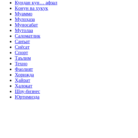
Кундан кун… афзал
Қонун ва ҳуқуқ
Муаммо
Мулоҳаза
Муносабат
Мутолаа
Саломатлик
Санъат
Сиёсат
Спорт
Таълим
Техно
Фаолият
Хорижда
Ҳайрат
Ҳалокат
Шоу-бизнес
Юртимизда