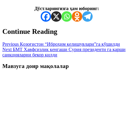
Дўстларингизга ҳам юборинг:
Continue Reading
Previous
Қозоғистон “Иброҳим келишувлари”га қўшилди
Next
БМТ Хавфсизлик кенгаши Сурия президенти га қарши
санкцияларни бекор қилди
Мавзуга доир мақолалар