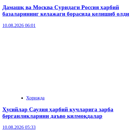
Дамашқ ва Москва Суридаги Россия ҳарбий
базаларининг келажаги борасида келишиб олди
10.08.2026 06:01
Хорижда
Ҳусийлар Саудия ҳарбий кучларига зарба
берганликларини даъво қилмоқдалар
10.08.2026 05:33