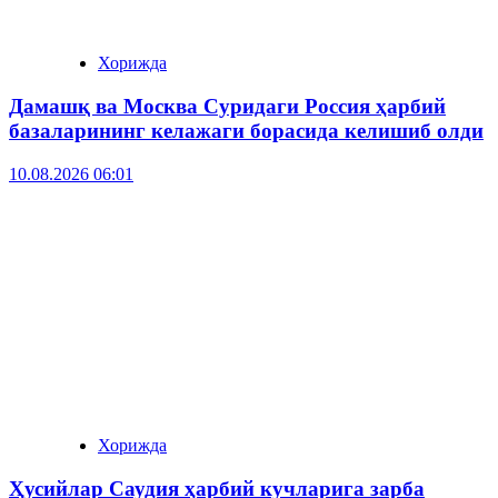
Хорижда
Дамашқ ва Москва Суридаги Россия ҳарбий
базаларининг келажаги борасида келишиб олди
10.08.2026 06:01
Хорижда
Ҳусийлар Саудия ҳарбий кучларига зарба