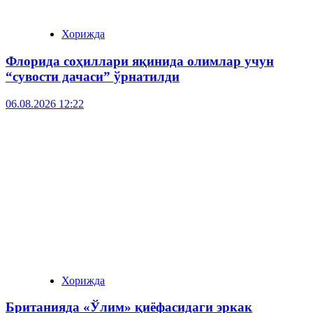
Хорижда
Флорида соҳиллари яқинида олимлар учун
“сувости дачаси” ўрнатилди
06.08.2026 12:22
Хорижда
Британияда «Ўлим» қиёфасидаги эркак