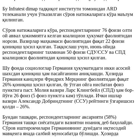
Бу Infratest dimap тадқиқот институти томонидан ARD
телеканали учун ўтказилган сўров натижаларига кўра маълум
қилинган.
Сўров натижаларига кўра, респондентларнинг 76 фоизи олти
ой аввал ҳокимиятга келган коалицион ҳукумат фаолиятидан
норози. Вазирлар маҳкамаси фаолиятидан фақат 22 фоизи
қониқиш ҳосил қилган. Таққослаш учун, июнь ойида
респондентларнинг тахминан 50 фоизи СДУ/ССУ ва СПД
коалицияси фаолиятидан қониқиш ҳосил қилган.
Шу фонда социологлар Германия ҳукуматидаги икки асосий
шахсдан қониқиш ҳам пасайганини аниқлашди. Ҳозирда
Германия канцлери Фридрих Мерцнинг фаолиятидан фақат
26% қониқиш ҳосил қилган, бу ўтган ойга нисбатан фоиз
пунктига паст. Молия вазири Ларс Клингбейл (СПД) ҳам бор-
йўғи 26 фоиз (5 фоиз пунктга кам) тўплади. Ички ишлар
вазири Александр Добриндтнинг (ССУ) рейтинги ўзгаришсиз
қолди – 26%.
Бундан ташқари, респондентларнинг аксарияти (58%)
Германия ташқи сиёсатидаги вазиятни ноаниқ деб баҳолайди.
Сўров иштирокчилари Германиянинг дунёдаги иқтисодий
мавқеига янада салбий муносабатда бўлишди. Ҳозирда