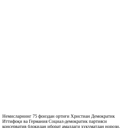
Немисларнинг 75 фоиздан ортиғи Христиан Демократик
Иттифоқи ва Германия Социал-демократик партияси
консерватив блокидан иборат амалдаги ҳукуматдан норози.