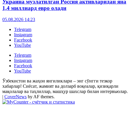
Украина музлатилган Россия активларидан яна
1,4 миллиард евро олади
05.08.2026 14:23
Telegram
Instagram
Facebook
YouTube
Telegram
Instagram
Facebook
YouTube
Ўзбекистон ва жаҳон янгиликлари – энг сўнгги тезкор
хабарлар! Сиёсат, жамият ва долзарб воқеалар, қизиқарли
мақолалар ва таҳлиллар, машҳур шахслар билан интервьюлар.
|
CoverNews
by AF themes.