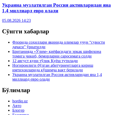
Украина музлатилган Россия активларидан яна
1,4 миллиард евро олади
05.08.2026 14:23
Сўнгги хабарлар
Флорида соҳиллари яқинида олимлар учун “сувости
дачаси” ўрнатилди
Британияда «Ўлим» қиёфасидаги эркак шифохона
томига чиқиб, беморларни саросимага солди
12 август куни тўлиқ Қуёш тутилади
Ногиронлиги бўлган абитуриентларга кириш
имтиҳонларида қўшимча вақт берилади
Украина музлатилган Россия активларидан яна 1,4
миллиард евро олади
Бўлимлар
hordiq.uz
Авто
Блогер
Болливуд