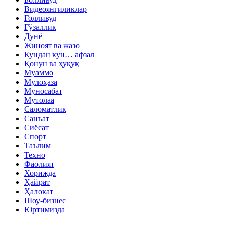
Видеоянгиликлар
Голливуд
Гўзаллик
Дунё
Жиноят ва жазо
Кундан кун… афзал
Қонун ва ҳуқуқ
Муаммо
Мулоҳаза
Муносабат
Мутолаа
Саломатлик
Санъат
Сиёсат
Спорт
Таълим
Техно
Фаолият
Хорижда
Ҳайрат
Ҳалокат
Шоу-бизнес
Юртимизда