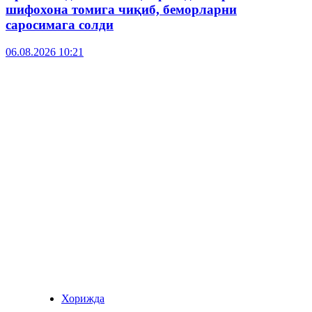
шифохона томига чиқиб, беморларни
саросимага солди
06.08.2026 10:21
Хорижда