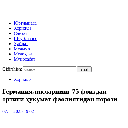
Юртимизда
Хорижда
Санъат
Шоу-бизнес
Ҳайрат
Муаммо
Мулоҳаза
Муносабат
Qidirshish:
Хорижда
Германияликларнинг 75 фоиздан
ортиғи ҳукумат фаолиятидан норози
07.11.2025 19:02