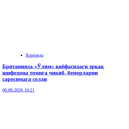
Хорижда
Британияда «Ўлим» қиёфасидаги эркак
шифохона томига чиқиб, беморларни
саросимага солди
06.08.2026 10:21