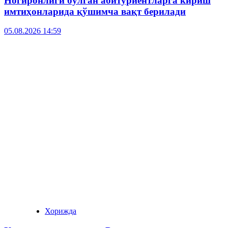
Ногиронлиги бўлган абитуриентларга кириш
имтиҳонларида қўшимча вақт берилади
05.08.2026 14:59
Хорижда