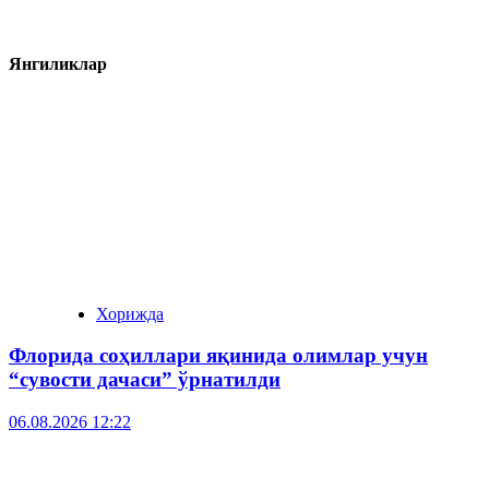
Янгиликлар
Хорижда
Флорида соҳиллари яқинида олимлар учун
“сувости дачаси” ўрнатилди
06.08.2026 12:22