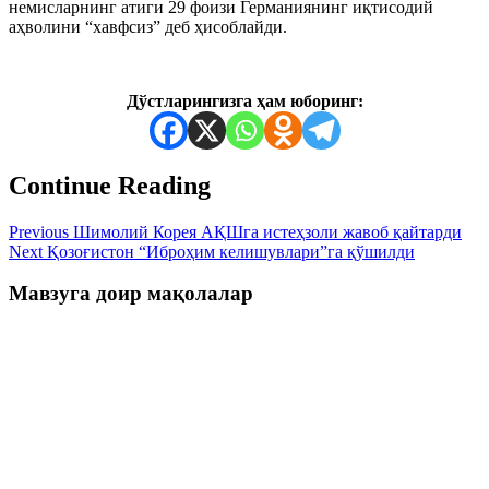
немисларнинг атиги 29 фоизи Германиянинг иқтисодий
аҳволини “хавфсиз” деб ҳисоблайди.
Дўстларингизга ҳам юборинг:
Continue Reading
Previous
Шимолий Корея АҚШга истеҳзоли жавоб қайтарди
Next
Қозоғистон “Иброҳим келишувлари”га қўшилди
Мавзуга доир мақолалар