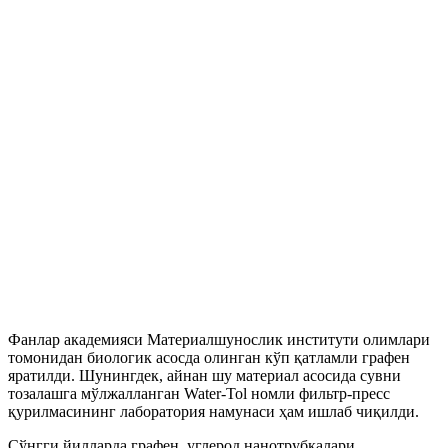
Фанлар академияси Материалшунослик институти олимлари
томонидан биологик асосда олинган кўп қатламли графен
яратилди. Шунингдек, айнан шу материал асосида сувни
тозалашга мўлжалланган Water-Тоl номли фильтр-пресс
қурилмасининг лаборатория намунаси ҳам ишлаб чиқилди.
Сўнгги йилларда графен, углерод нанотрубкалари,