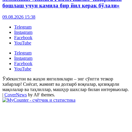
бошлаш учун камида бир йил керак бўлади»
09.08.2026 15:38
Telegram
Instagram
Facebook
YouTube
Telegram
Instagram
Facebook
YouTube
Ўзбекистон ва жаҳон янгиликлари – энг сўнгги тезкор
хабарлар! Сиёсат, жамият ва долзарб воқеалар, қизиқарли
мақолалар ва таҳлиллар, машҳур шахслар билан интервьюлар.
|
CoverNews
by AF themes.