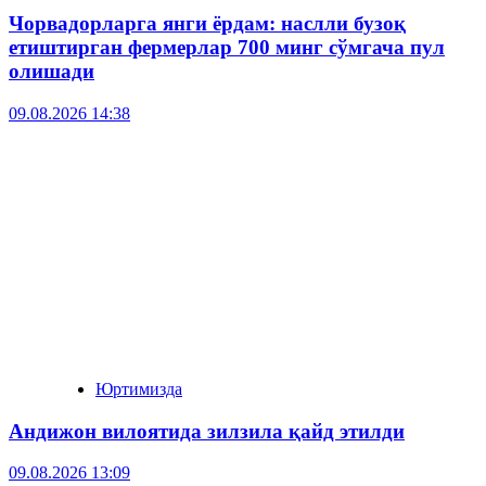
Чорвадорларга янги ёрдам: наслли бузоқ
етиштирган фермерлар 700 минг сўмгача пул
олишади
09.08.2026 14:38
Юртимизда
Андижон вилоятида зилзила қайд этилди
09.08.2026 13:09