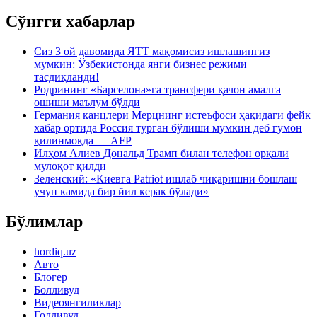
Сўнгги хабарлар
Сиз 3 ой давомида ЯТТ мақомисиз ишлашингиз
мумкин: Ўзбекистонда янги бизнес режими
тасдиқланди!
Родрининг «Барселона»га трансфери қачон амалга
ошиши маълум бўлди
Германия канцлери Мерцнинг истеъфоси ҳақидаги фейк
хабар ортида Россия турган бўлиши мумкин деб гумон
қилинмоқда — AFP
Илҳом Алиев Дональд Трамп билан телефон орқали
мулоқот қилди
Зеленский: «Киевга Patriot ишлаб чиқаришни бошлаш
учун камида бир йил керак бўлади»
Бўлимлар
hordiq.uz
Авто
Блогер
Болливуд
Видеоянгиликлар
Голливуд