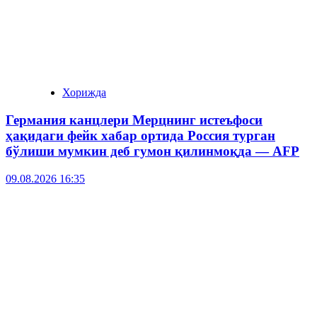
Хорижда
Германия канцлери Мерцнинг истеъфоси
ҳақидаги фейк хабар ортида Россия турган
бўлиши мумкин деб гумон қилинмоқда — AFP
09.08.2026 16:35