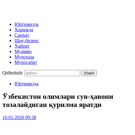
Юртимизда
Хорижда
Санъат
Шоу-бизнес
Ҳайрат
Муаммо
Мулоҳаза
Муносабат
Qidirshish:
Юртимизда
Ўзбекистон олимлари сув-ҳавони
тозалайдиган қурилма яратди
10.01.2026 09:38