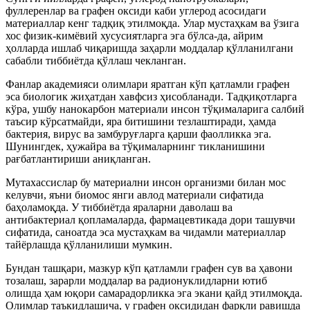
фуллеренлар ва графен оксиди каби углерод асосидаги
материаллар кенг тадқиқ этилмоқда. Улар мустаҳкам ва ўзига
хос физик-кимёвий хусусиятларга эга бўлса-да, айрим
ҳолларда ишлаб чиқаришда заҳарли моддалар қўлланилгани
сабабли тиббиётда қўллаш чекланган.
Фанлар академияси олимлари яратган кўп қатламли графен
эса биологик жиҳатдан хавфсиз ҳисобланади. Тадқиқотларга
кўра, ушбу нанокарбон материали инсон тўқималарига салбий
таъсир кўрсатмайди, яра битишини тезлаштиради, ҳамда
бактерия, вирус ва замбуруғларга қарши фаолликка эга.
Шунингдек, ҳужайра ва тўқималарнинг тикланишини
рағбатлантириши аниқланган.
Мутахассислар бу материални инсон организми билан мос
келувчи, яъни биомос янги авлод материали сифатида
баҳоламоқда. У тиббиётда яраларни даволаш ва
антибактериал қопламаларда, фармацевтикада дори ташувчи
сифатида, саноатда эса мустаҳкам ва чидамли материаллар
тайёрлашда қўлланилиши мумкин.
Бундан ташқари, мазкур кўп қатламли графен сув ва ҳавони
тозалаш, зарарли моддалар ва радионуклидларни ютиб
олишда ҳам юқори самарадорликка эга экани қайд этилмоқда.
Олимлар таъкидлашича, у графен оксидидан фарқли равишда