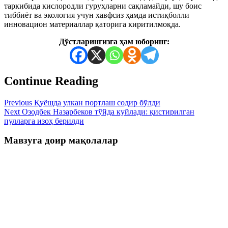
таркибида кислородли гуруҳларни сақламайди, шу боис
тиббиёт ва экология учун хавфсиз ҳамда истиқболли
инновацион материаллар қаторига киритилмоқда.
Дўстларингизга ҳам юборинг:
Continue Reading
Previous
Қуёшда улкан портлаш содир бўлди
Next
Озодбек Назарбеков тўйда куйлади: қистирилган
пулларга изоҳ берилди
Мавзуга доир мақолалар