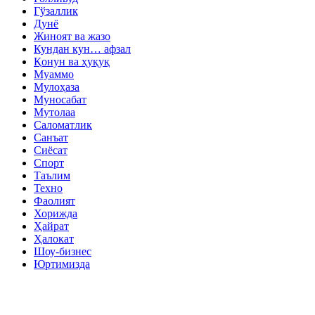
Гўзаллик
Дунё
Жиноят ва жазо
Кундан кун… афзал
Қонун ва ҳуқуқ
Муаммо
Мулоҳаза
Муносабат
Мутолаа
Саломатлик
Санъат
Сиёсат
Спорт
Таълим
Техно
Фаолият
Хорижда
Ҳайрат
Ҳалокат
Шоу-бизнес
Юртимизда