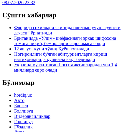
08.07.2026 23:32
Сўнгги хабарлар
Флорида соҳиллари яқинида олимлар учун “сувости
дачаси” ўрнатилди
Британияда «Ўлим» қиёфасидаги эркак шифохона
томига чиқиб, беморларни саросимага солди
12 август куни тўлиқ Қуёш тутилади
Ногиронлиги бўлган абитуриентларга кириш
имтиҳонларида қўшимча вақт берилади
Украина музлатилган Россия активларидан яна 1,4
миллиард евро олади
Бўлимлар
hordiq.uz
Авто
Блогер
Болливуд
Видеоянгиликлар
Голливуд
Гўзаллик