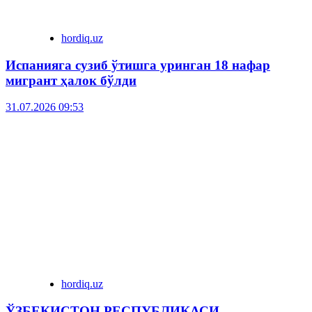
hordiq.uz
Испанияга сузиб ўтишга уринган 18 нафар
мигрант ҳалок бўлди
31.07.2026 09:53
hordiq.uz
ЎЗБЕКИСТОН РЕСПУБЛИКАСИ