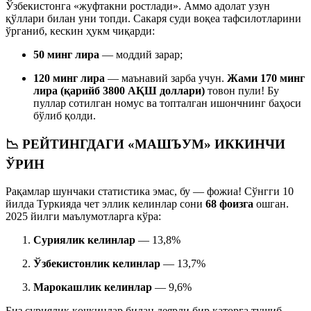
Ўзбекистонга «жуфтакни ростлади». Аммо адолат узун
қўллари билан уни топди. Сакаря суди воқеа тафсилотларини
ўрганиб, кескин ҳукм чиқарди:
50 минг лира
— моддий зарар;
120 минг лира
— маънавий зарба учун.
Жами 170 минг
лира (қарийб 3800 АҚШ доллари)
товон пули! Бу
пуллар сотилган номус ва топталган ишончнинг баҳоси
бўлиб қолди.
📉 РЕЙТИНГДАГИ «МАШЪУМ» ИККИНЧИ
ЎРИН
Рақамлар шунчаки статистика эмас, бу — фожиа! Сўнгги 10
йилда Туркияда чет эллик келинлар сони
68 фоизга
ошган.
2025 йилги маълумотларга кўра:
Суриялик келинлар
— 13,8%
Ўзбекистонлик келинлар
— 13,7%
Марокашлик келинлар
— 9,6%
Биз суриялик қочқинлар билан деярли бир қаторга тушиб