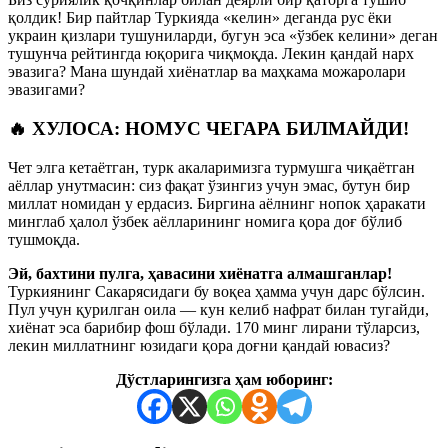
қолдик! Бир пайтлар Туркияда «келин» деганда рус ёки
украин қизлари тушуниларди, бугун эса «ўзбек келини» деган
тушунча рейтингда юқорига чиқмоқда. Лекин қандай нарх
эвазига? Мана шундай хиёнатлар ва маҳкама можаролари
эвазигами?
🔥 ХУЛОСА: НОМУС ЧЕГАРА БИЛМАЙДИ!
Чет элга кетаётган, турк акаларимизга турмушга чиқаётган
аёллар унутмасин: сиз фақат ўзингиз учун эмас, бутун бир
миллат номидан у ердасиз. Биргина аёлнинг нопок ҳаракати
минглаб ҳалол ўзбек аёлларининг номига қора доғ бўлиб
тушмоқда.
Эй, бахтини пулга, ҳавасини хиёнатга алмашганлар!
Туркиянинг Сакарясидаги бу воқеа ҳамма учун дарс бўлсин.
Пул учун қурилган оила — кун келиб нафрат билан тугайди,
хиёнат эса барибир фош бўлади. 170 минг лирани тўларсиз,
лекин миллатнинг юзидаги қора доғни қандай ювасиз?
Дўстларингизга ҳам юборинг: