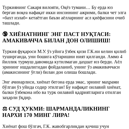
Туркиянинг Сакаря вилояти, Оқёз тумани… Бу ерда юз
берган воқеа нафақат икки инсоннинг ажрими, балки чет элга
«бахт излаб» кетаётган баъзи аёлларнинг асл қиёфасини очиб
ташлади.
🔞 ХИЁНАТНИНГ ЭНГ ПАСТ НУҚТАСИ:
АМАКИВАЧЧА БИЛАН ДОН ОЛИШИШ!
Туркия фуқароси М.У. ўз уйига ўзбек қизи Г.К.ни келин қилиб
туширганда, уни бошига кўтаришни ният қилганди. Аммо 4
йиллик турмуш давомида кутилмаган даҳшат юз берди. Аёл
эрининг ишдалигидан фойдаланиб, унинг ўз амакиваччаси
(амакисининг ўғли) билан дон олиша бошлади.
Энг ачинарлиси, хиёнат бегона ерда эмас, эрнинг маҳрами
бўлган ўз уйида содир этилган! Бу нафақат оилавий хиёнат,
балки ўзбекона ибо ва турк оилавий қадриятларига отилган
заҳарли ўқдир.
⚖️ СУД ҲУКМИ: ШАРМАНДАЛИКНИНГ
НАРХИ 170 МИНГ ЛИРА!
Хиёнат фош бўлгач, Г.К. жавобгарликдан қочиш учун