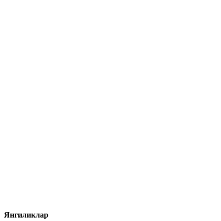
Янгиликлар