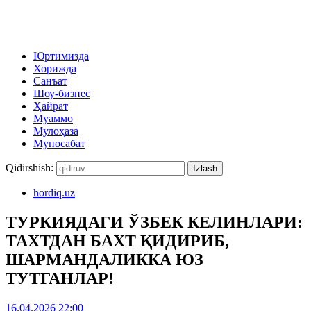
Юртимизда
Хорижда
Санъат
Шоу-бизнес
Ҳайрат
Муаммо
Мулоҳаза
Муносабат
Qidirshish:
hordiq.uz
ТУРКИЯДАГИ ЎЗБЕК КЕЛИНЛАРИ:
ТАХТДАН БАХТ ҚИДИРИБ,
ШАРМАНДАЛИККА ЮЗ
ТУТГАНЛАР!
16.04.2026 22:00