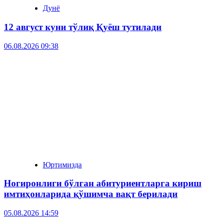
Дунё
12 август куни тўлиқ Қуёш тутилади
06.08.2026 09:38
Юртимизда
Ногиронлиги бўлган абитуриентларга кириш
имтиҳонларида қўшимча вақт берилади
05.08.2026 14:59