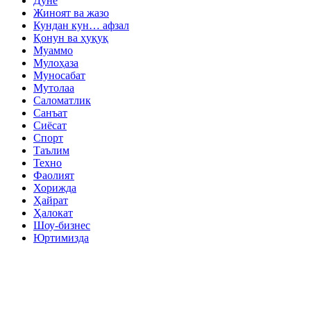
Дунё
Жиноят ва жазо
Кундан кун… афзал
Қонун ва ҳуқуқ
Муаммо
Мулоҳаза
Муносабат
Мутолаа
Саломатлик
Санъат
Сиёсат
Спорт
Таълим
Техно
Фаолият
Хорижда
Ҳайрат
Ҳалокат
Шоу-бизнес
Юртимизда