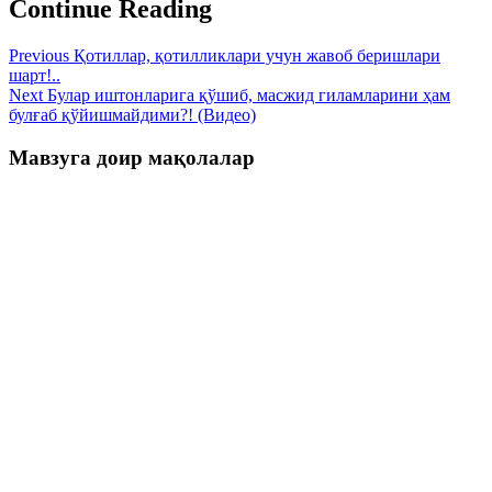
Continue Reading
Previous
Қотиллар, қотилликлари учун жавоб беришлари
шарт!..
Next
Булар иштонларига қўшиб, масжид гиламларини ҳам
булғаб қўйишмайдими?! (Видео)
Мавзуга доир мақолалар