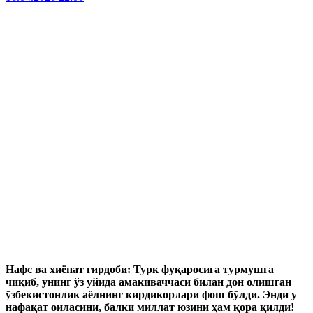
Нафс ва хиёнат гирдоби: Турк фуқаросига турмушга
чиқиб, унинг ўз уйида амакиваччаси билан дон олишган
ўзбекистонлик аёлнинг кирдикорлари фош бўлди. Энди у
нафақат оиласини, балки миллат юзини ҳам қора қилди!