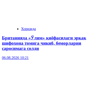
Хорижда
Британияда «Ўлим» қиёфасидаги эркак
шифохона томига чиқиб, беморларни
саросимага солди
06.08.2026 10:21