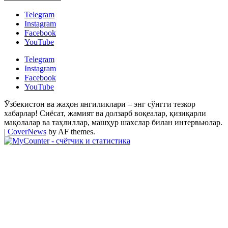
Telegram
Instagram
Facebook
YouTube
Telegram
Instagram
Facebook
YouTube
Ўзбекистон ва жаҳон янгиликлари – энг сўнгги тезкор
хабарлар! Сиёсат, жамият ва долзарб воқеалар, қизиқарли
мақолалар ва таҳлиллар, машҳур шахслар билан интервьюлар.
|
CoverNews
by AF themes.