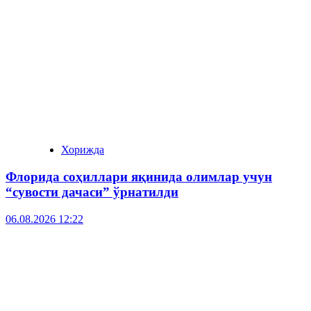
Хорижда
Флорида соҳиллари яқинида олимлар учун
“сувости дачаси” ўрнатилди
06.08.2026 12:22