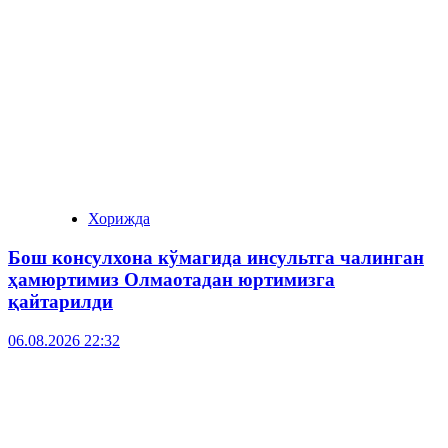
Хорижда
Бош консулхона кўмагида инсультга чалинган
ҳамюртимиз Олмаотадан юртимизга
қайтарилди
06.08.2026 22:32