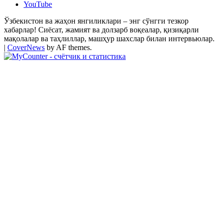
YouTube
Ўзбекистон ва жаҳон янгиликлари – энг сўнгги тезкор
хабарлар! Сиёсат, жамият ва долзарб воқеалар, қизиқарли
мақолалар ва таҳлиллар, машҳур шахслар билан интервьюлар.
|
CoverNews
by AF themes.