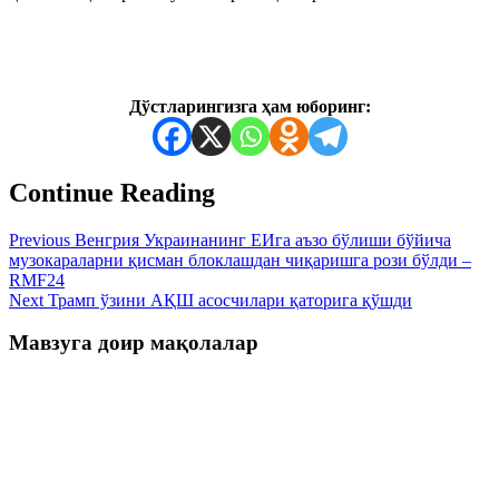
Дўстларингизга ҳам юборинг:
Continue Reading
Previous
Венгрия Украинанинг ЕИга аъзо бўлиши бўйича
музокараларни қисман блоклашдан чиқаришга рози бўлди –
RMF24
Next
Трамп ўзини АҚШ асосчилари қаторига қўшди
Мавзуга доир мақолалар