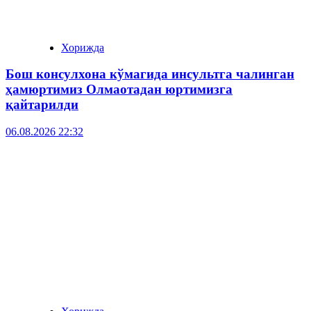
Хорижда
Бош консулхона кўмагида инсультга чалинган
ҳамюртимиз Олмаотадан юртимизга
қайтарилди
06.08.2026 22:32