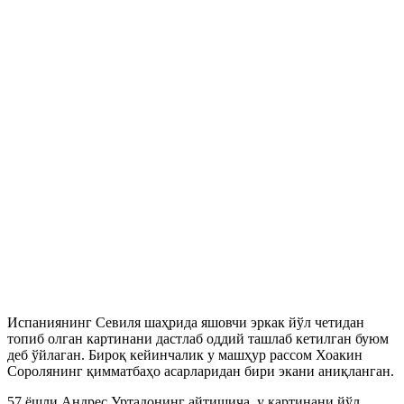
Испаниянинг Севиля шаҳрида яшовчи эркак йўл четидан
топиб олган картинани дастлаб оддий ташлаб кетилган буюм
деб ўйлаган. Бироқ кейинчалик у машҳур рассом Хоакин
Соролянинг қимматбаҳо асарларидан бири экани аниқланган.
57 ёшли Андрес Уртадонинг айтишича, у картинани йўл