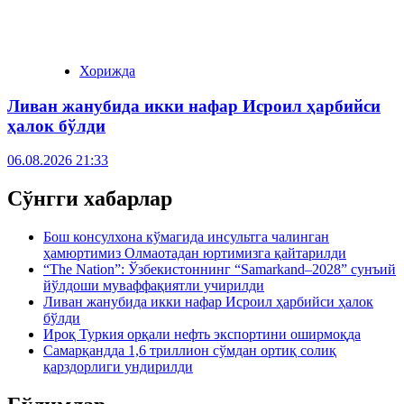
Хорижда
Ливан жанубида икки нафар Исроил ҳарбийси
ҳалок бўлди
06.08.2026 21:33
Сўнгги хабарлар
Бош консулхона кўмагида инсультга чалинган
ҳамюртимиз Олмаотадан юртимизга қайтарилди
“The Nation”: Ўзбекистоннинг “Samarkand–2028” сунъий
йўлдоши муваффақиятли учирилди
Ливан жанубида икки нафар Исроил ҳарбийси ҳалок
бўлди
Ироқ Туркия орқали нефть экспортини оширмоқда
Самарқандда 1,6 триллион сўмдан ортиқ солиқ
қарздорлиги ундирилди