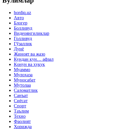
Бўлимлар
hordiq.uz
Авто
Блогер
Болливуд
Видеоянгиликлар
Голливуд
Гўзаллик
Дунё
Жиноят ва жазо
Кундан кун… афзал
Қонун ва ҳуқуқ
Муаммо
Мулоҳаза
Муносабат
Мутолаа
Саломатлик
Санъат
Сиёсат
Спорт
Таълим
Техно
Фаолият
Хорижда