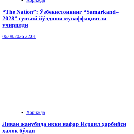
Хорижда
“The Nation”: Ўзбекистоннинг “Samarkand–
2028” сунъий йўлдоши муваффақиятли
учирилди
06.08.2026 22:01
Хорижда
Ливан жанубида икки нафар Исроил ҳарбийси
ҳалок бўлди