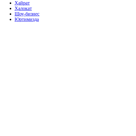
Ҳайрат
Ҳалокат
Шоу-бизнес
Юртимизда