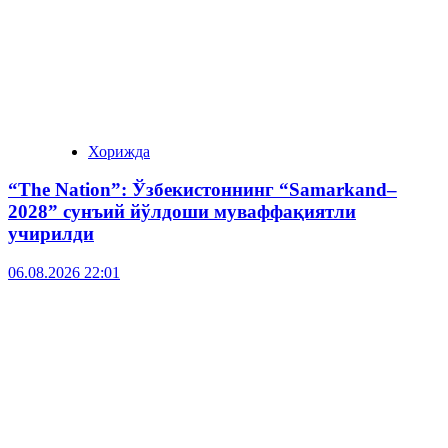
Хорижда
“The Nation”: Ўзбекистоннинг “Samarkand–
2028” сунъий йўлдоши муваффақиятли
учирилди
06.08.2026 22:01