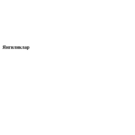
Янгиликлар