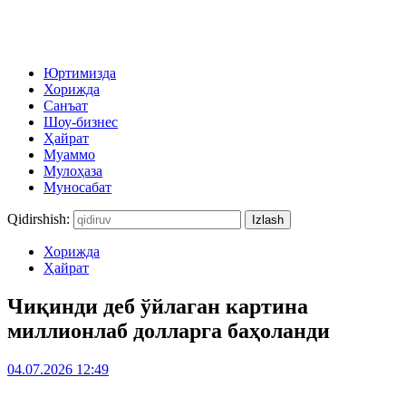
Юртимизда
Хорижда
Санъат
Шоу-бизнес
Ҳайрат
Муаммо
Мулоҳаза
Муносабат
Qidirshish:
Хорижда
Ҳайрат
Чиқинди деб ўйлаган картина
миллионлаб долларга баҳоланди
04.07.2026 12:49