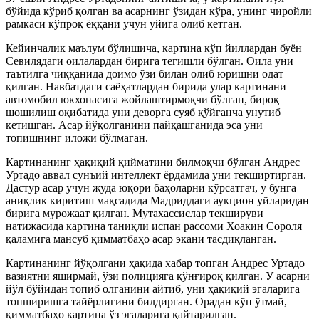
бўйида кўриб қолган ва асарнинг ўзидан кўра, унинг чиройли
рамкаси кўпроқ ёққани учун уйига олиб кетган.
Кейинчалик маълум бўлишича, картина кўп йиллардан буён
Севилядаги оилалардан бирига тегишли бўлган. Оила уни
таътилга чиққанида доимо ўзи билан олиб юришни одат
қилган. Навбатдаги саёҳатлардан бирида улар картинани
автомобил юкхонасига жойлаштирмоқчи бўлган, бироқ
шошилиш оқибатида уни деворга суяб қўйганча унутиб
кетишган. Асар йўқолганини пайқашганида эса уни
топишнинг иложи бўлмаган.
Картинанинг ҳақиқий қийматини билмоқчи бўлган Андрес
Уртадо аввал сунъий интеллект ёрдамида уни текширтирган.
Дастур асар учун жуда юқори баҳоларни кўрсатгач, у бунга
аниқлик киритиш мақсадида Мадриддаги аукцион уйларидан
бирига мурожаат қилган. Мутахассислар текшируви
натижасида картина таниқли испан рассоми Хоакин Сороля
қаламига мансуб қимматбаҳо асар экани тасдиқланган.
Картинанинг йўқолгани ҳақида хабар топган Андрес Уртадо
вазиятни яширмай, ўзи полицияга қўнғироқ қилган. У асарни
йўл бўйидан топиб олганини айтиб, уни ҳақиқий эгаларига
топширишга тайёрлигини билдирган. Орадан кўп ўтмай,
қимматбаҳо картина ўз эгаларига қайтарилган.