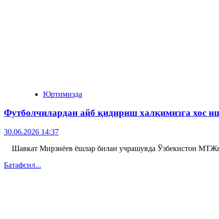
Юртимизда
Футболчилардан айб қидириш халқимизга хос иш
30.06.2026 14:37
Шавкат Мирзиёев ёшлар билан учрашувда Ўзбекистон МТЖнин
Батафсил...