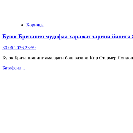
Хорижда
Буюк Британия мудофаа харажатларини йилига 
30.06.2026 23:59
Буюк Британиянинг амалдаги бош вазири Кир Стармер Лондон 2
Батафсил...