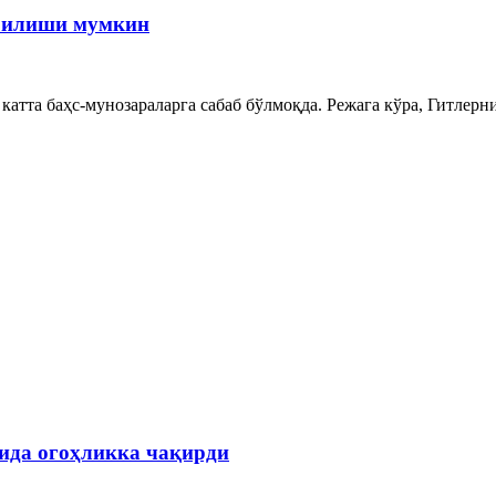
урилиши мумкин
атта баҳс-мунозараларга сабаб бўлмоқда. Режага кўра, Гитлер
ида огоҳликка чақирди