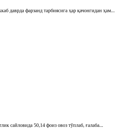
аб даврда фарзанд тарбиясига ҳар қачонгидан ҳам...
к сайловида 50,14 фоиз овоз тўплаб, ғалаба...