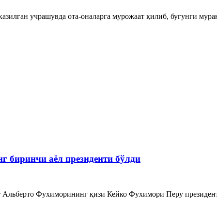
зилган учрашувда ота-оналарга мурожаат қилиб, бугунги муракк
г биринчи аёл президенти бўлди
т Альберто Фухиморининг қизи Кейко Фухимори Перу президентли