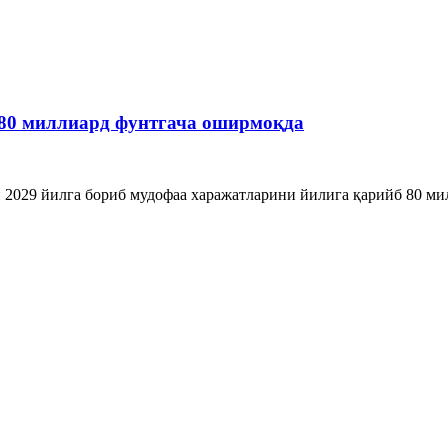
80 миллиард фунтгача оширмоқда
029 йилга бориб мудофаа харажатларини йилига қарийб 80 милл