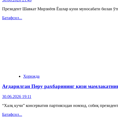
Президент Шавкат Мирзиёев Ёшлар куни муносабати билан ўтка
Батафсил...
Хорижда
Ағдарилган Перу раҳбарининг қизи мамлакатнин
30.06.2026 19:11
“Халқ кучи” консерватив партиясидан номзод, собиқ президен
Батафсил...