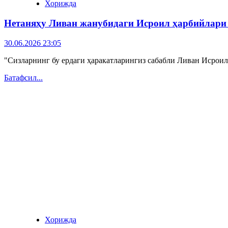
Хорижда
Нетаняҳу Ливан жанубидаги Исроил ҳарбийлари 
30.06.2026 23:05
"Сизларнинг бу ердаги ҳаракатларингиз сабабли Ливан Исроилн
Батафсил...
Хорижда