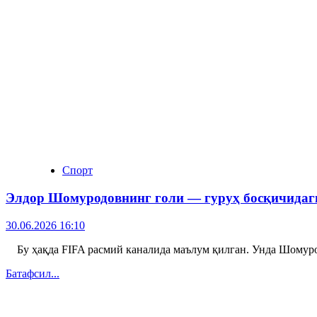
Спорт
Элдор Шомуродовнинг голи — гуруҳ босқичидаги
30.06.2026 16:10
Бу ҳақда FIFA расмий каналида маълум қилган. Унда Шомуродо
Батафсил...