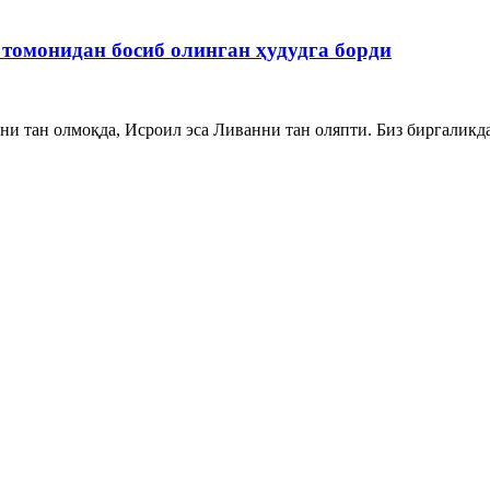
томонидан босиб олинган ҳудудга борди
и тан олмоқда, Исроил эса Ливанни тан оляпти. Биз биргаликда 