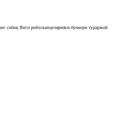
нинг собиқ Янги рейхсканцелярияси бункери тураржой