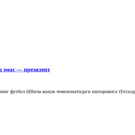
 эмас — президент
г футбол бўйича жаҳон чемпионатидаги иштирокига тўхталди