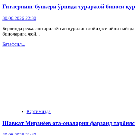
Гитлернинг бункери ўрнида тураржой биноси қ
30.06.2026 22:30
Берлинда режалаштирилаётган қурилиш лойиҳаси айни пайтда к
биноларига жой...
Батафсил...
Юртимизда
Шавкат Мирзиёев ота-оналарни фарзанд тарбияс
30.06.2026 21:49