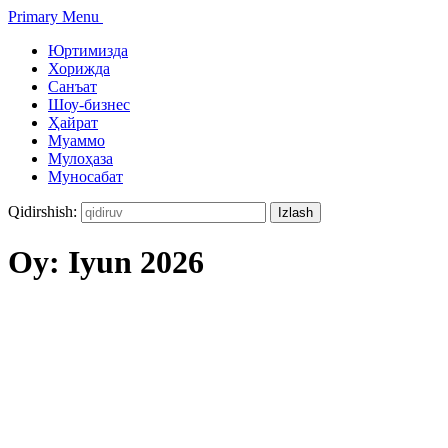
Primary Menu
Юртимизда
Хорижда
Санъат
Шоу-бизнес
Ҳайрат
Муаммо
Мулоҳаза
Муносабат
Qidirshish:
Oy:
Iyun 2026