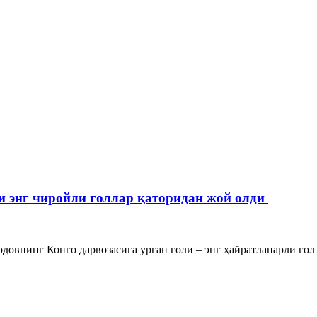
 энг чиройли голлар қаторидан жой олди
внинг Конго дарвозасига урган голи – энг ҳайратланарли гол д