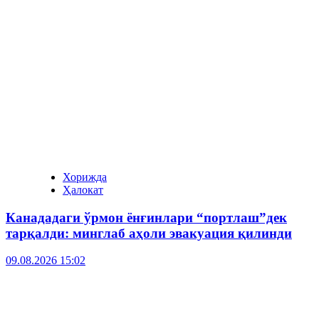
Хорижда
Ҳалокат
Канададаги ўрмон ёнғинлари “портлаш”дек
тарқалди: минглаб аҳоли эвакуация қилинди
09.08.2026 15:02