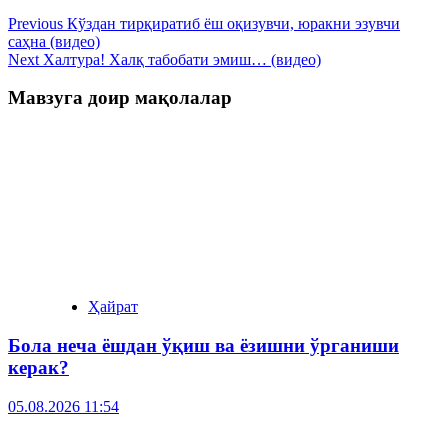
Previous
Кўздан тирқиратиб ёш оқизувчи, юракни эзувчи
саҳна (видео)
Next
Халтура! Халқ табобати эмиш… (видео)
Мавзуга доир мақолалар
Ҳайрат
Бола неча ёшдан ўқиш ва ёзишни ўрганиши
керак?
05.08.2026 11:54