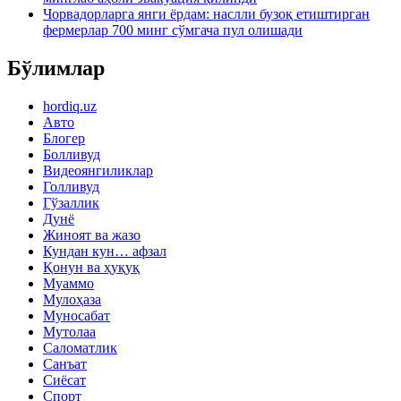
Чорвадорларга янги ёрдам: наслли бузоқ етиштирган
фермерлар 700 минг сўмгача пул олишади
Бўлимлар
hordiq.uz
Авто
Блогер
Болливуд
Видеоянгиликлар
Голливуд
Гўзаллик
Дунё
Жиноят ва жазо
Кундан кун… афзал
Қонун ва ҳуқуқ
Муаммо
Мулоҳаза
Муносабат
Мутолаа
Саломатлик
Санъат
Сиёсат
Спорт