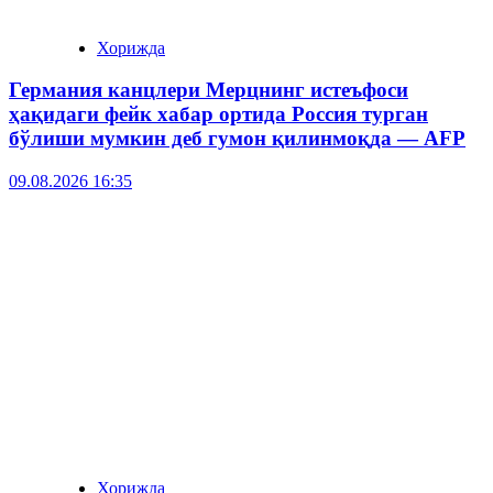
Хорижда
Германия канцлери Мерцнинг истеъфоси
ҳақидаги фейк хабар ортида Россия турган
бўлиши мумкин деб гумон қилинмоқда — AFP
09.08.2026 16:35
Хорижда