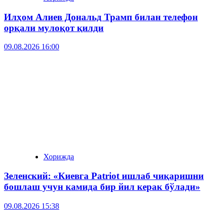
Илҳом Алиев Дональд Трамп билан телефон
орқали мулоқот қилди
09.08.2026 16:00
Хорижда
Зеленский: «Киевга Patriot ишлаб чиқаришни
бошлаш учун камида бир йил керак бўлади»
09.08.2026 15:38