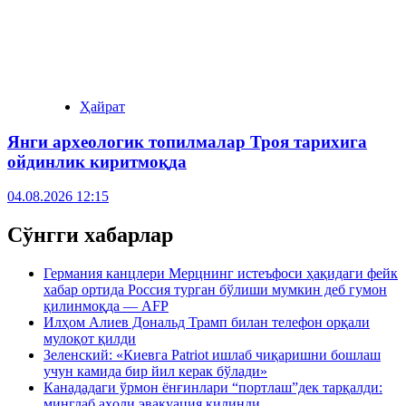
Ҳайрат
Янги археологик топилмалар Троя тарихига
ойдинлик киритмоқда
04.08.2026 12:15
Сўнгги хабарлар
Германия канцлери Мерцнинг истеъфоси ҳақидаги фейк
хабар ортида Россия турган бўлиши мумкин деб гумон
қилинмоқда — AFP
Илҳом Алиев Дональд Трамп билан телефон орқали
мулоқот қилди
Зеленский: «Киевга Patriot ишлаб чиқаришни бошлаш
учун камида бир йил керак бўлади»
Канададаги ўрмон ёнғинлари “портлаш”дек тарқалди:
минглаб аҳоли эвакуация қилинди