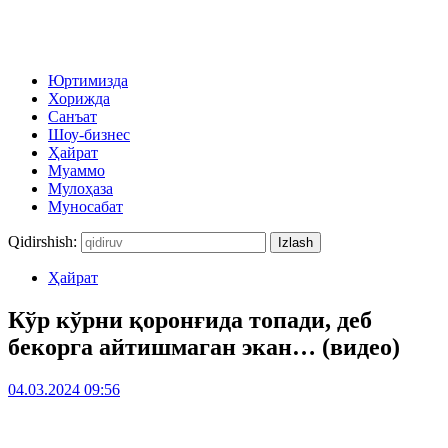
Юртимизда
Хорижда
Санъат
Шоу-бизнес
Ҳайрат
Муаммо
Мулоҳаза
Муносабат
Qidirshish:
Ҳайрат
Кўр кўрни қоронғида топади, деб
бекорга айтишмаган экан… (видео)
04.03.2024 09:56