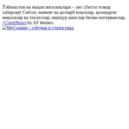
Ўзбекистон ва жаҳон янгиликлари – энг сўнгги тезкор
хабарлар! Сиёсат, жамият ва долзарб воқеалар, қизиқарли
мақолалар ва таҳлиллар, машҳур шахслар билан интервьюлар.
|
CoverNews
by AF themes.