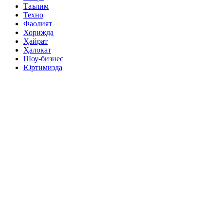
Таълим
Техно
Фаолият
Хорижда
Ҳайрат
Ҳалокат
Шоу-бизнес
Юртимизда