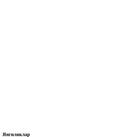
Янгиликлар