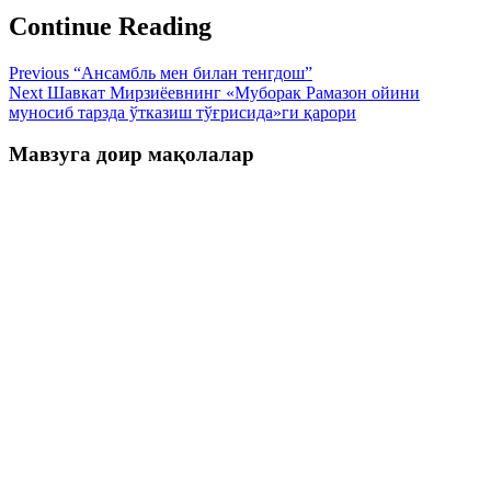
Continue Reading
Previous
“Ансамбль мен билан тенгдош”
Next
Шавкат Мирзиёевнинг «Муборак Рамазон ойини
муносиб тарзда ўтказиш тўғрисида»ги қарори
Мавзуга доир мақолалар