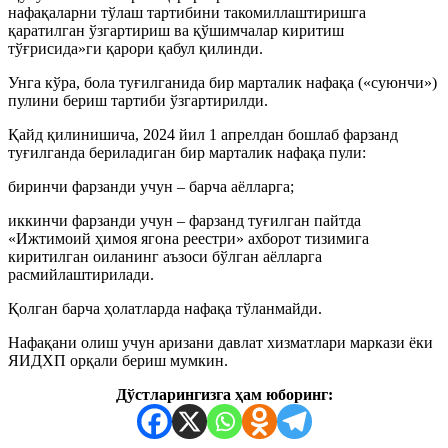
нафақаларни тўлаш тартибини такомиллаштиришга
қаратилган ўзгартириш ва қўшимчалар киритиш
тўғрисида»ги қарори қабул қилинди.
Унга кўра, бола туғилганида бир марталик нафақа («суюнчи»)
пулини бериш тартиби ўзгартирилди.
Қайд қилинишича, 2024 йил 1 апрелдан бошлаб фарзанд
туғилганда бериладиган бир марталик нафақа пули:
биринчи фарзанди учун – барча аёлларга;
иккинчи фарзанди учун – фарзанд туғилган пайтда
«Ижтимоий ҳимоя ягона реестри» ахборот тизимига
киритилган оиланинг аъзоси бўлган аёлларга
расмийлаштирилади.
Қолган барча ҳолатларда нафақа тўланмайди.
Нафақани олиш учун аризани давлат хизматлари маркази ёки
ЯИДХП орқали бериш мумкин.
Дўстларингизга ҳам юборинг: