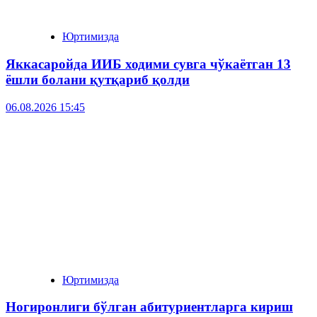
Юртимизда
Яккасаройда ИИБ ходими сувга чўкаётган 13
ёшли болани қутқариб қолди
06.08.2026 15:45
Юртимизда
Ногиронлиги бўлган абитуриентларга кириш