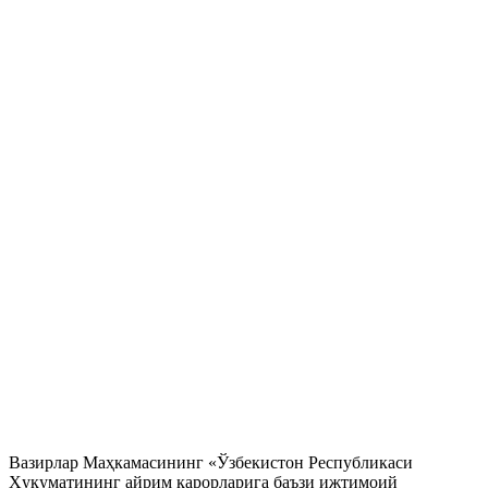
Вазирлар Маҳкамасининг «Ўзбекистон Республикаси
Ҳукуматининг айрим қарорларига баъзи ижтимоий