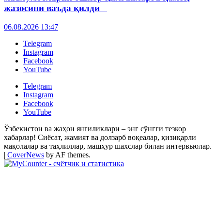
жазосини ваъда қилди
06.08.2026 13:47
Telegram
Instagram
Facebook
YouTube
Telegram
Instagram
Facebook
YouTube
Ўзбекистон ва жаҳон янгиликлари – энг сўнгги тезкор
хабарлар! Сиёсат, жамият ва долзарб воқеалар, қизиқарли
мақолалар ва таҳлиллар, машҳур шахслар билан интервьюлар.
|
CoverNews
by AF themes.