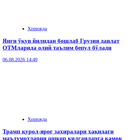
Хорижда
Янги ўқув йилидан бошлаб Грузия давлат
ОТМларида олий таълим бепул бўлади
06.08.2026 14:49
Хорижда
Трамп қурол-яроғ захиралари ҳақидаги
маълумотларни ошкор қилганларга қамоқ