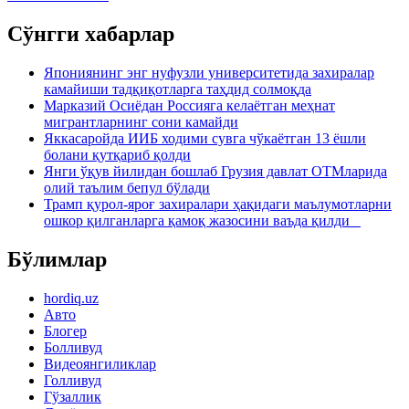
Сўнгги хабарлар
Япониянинг энг нуфузли университетида захиралар
камайиши тадқиқотларга таҳдид солмоқда
Марказий Осиёдан Россияга келаётган меҳнат
мигрантларнинг сони камайди
Яккасаройда ИИБ ходими сувга чўкаётган 13 ёшли
болани қутқариб қолди
Янги ўқув йилидан бошлаб Грузия давлат ОТМларида
олий таълим бепул бўлади
Трамп қурол-яроғ захиралари ҳақидаги маълумотларни
ошкор қилганларга қамоқ жазосини ваъда қилди
Бўлимлар
hordiq.uz
Авто
Блогер
Болливуд
Видеоянгиликлар
Голливуд
Гўзаллик