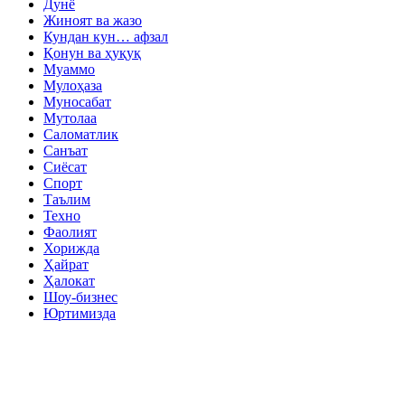
Дунё
Жиноят ва жазо
Кундан кун… афзал
Қонун ва ҳуқуқ
Муаммо
Мулоҳаза
Муносабат
Мутолаа
Саломатлик
Санъат
Сиёсат
Спорт
Таълим
Техно
Фаолият
Хорижда
Ҳайрат
Ҳалокат
Шоу-бизнес
Юртимизда