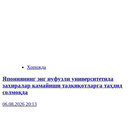
Хорижда
Япониянинг энг нуфузли университетида
захиралар камайиши тадқиқотларга таҳдид
солмоқда
06.08.2026 20:13