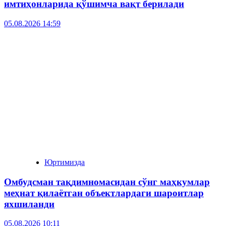
имтиҳонларида қўшимча вақт берилади
05.08.2026 14:59
Юртимизда
Омбудсман тақдимномасидан сўнг маҳкумлар
меҳнат қилаётган объектлардаги шароитлар
яхшиланди
05.08.2026 10:11