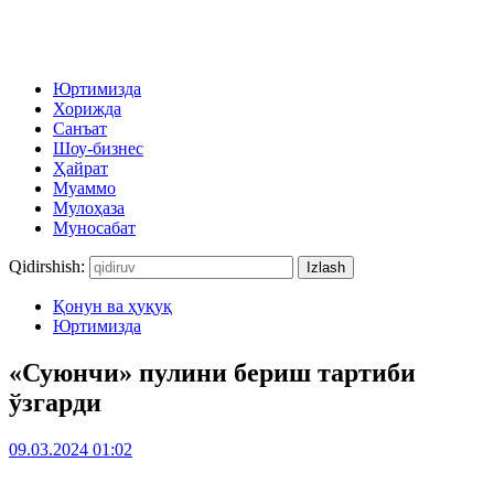
Юртимизда
Хорижда
Санъат
Шоу-бизнес
Ҳайрат
Муаммо
Мулоҳаза
Муносабат
Qidirshish:
Қонун ва ҳуқуқ
Юртимизда
«Суюнчи» пулини бериш тартиби
ўзгарди
09.03.2024 01:02