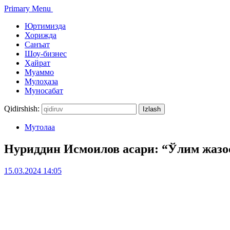
Primary Menu
Юртимизда
Хорижда
Санъат
Шоу-бизнес
Ҳайрат
Муаммо
Мулоҳаза
Муносабат
Qidirshish:
Мутолаа
Нуриддин Исмоилов асари: “Ўлим жазоси
15.03.2024 14:05