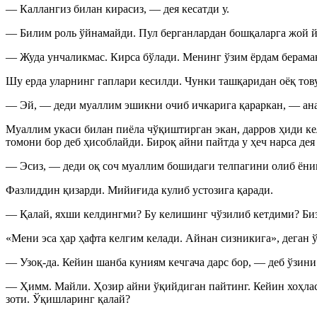
— Каллангиз билан кирасиз, — дея кесатди у.
— Билим роль ўйнамайди. Пул берганлардан бошқаларга жой 
— Жуда унчаликмас. Кирса бўлади. Менинг ўзим ёрдам берама
Шу ерда уларнинг гаплари кесилди. Чунки ташқаридан оёқ то
— Эй, — деди муаллим эшикни очиб ичкарига қараркан, — ана 
Муаллим укаси билан пиёла чўқиштирган экан, дарров ҳиди к
томони бор деб ҳисоблайди. Бироқ айни пайтда у ҳеч нарса де
— Эсиз, — деди оқ соч муаллим бошидаги телпагини олиб ёниг
Фазлиддин қизарди. Мийиғида кулиб устозига қаради.
— Қалай, яхши келдингми? Бу келишинг чўзилиб кетдими? Биз 
«Мени эса ҳар ҳафта келгим келади. Айнан сизникига», деган
— Узоқ-да. Кейин шанба куниям кечгача дарс бор, — деб ўзини 
— Ҳимм. Майли. Ҳозир айни ўқийдиган пайтинг. Кейин хоҳлас
зоти. Ўқишларинг қалай?