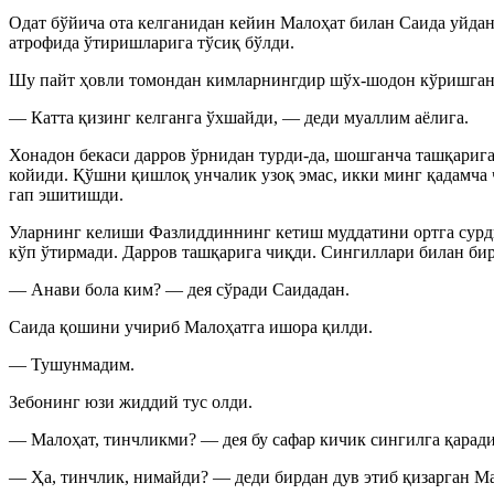
Одат бўйича ота келганидан кейин Малоҳат билан Саида уйда
атрофида ўтиришларига тўсиқ бўлди.
Шу пайт ҳовли томондан кимларнингдир шўх-шодон кўришган
— Катта қизинг келганга ўхшайди, — деди муаллим аёлига.
Хонадон бекаси дарров ўрнидан турди-да, шошганча ташқарига
койиди. Қўшни қишлоқ унчалик узоқ эмас, икки минг қадамча 
гап эшитишди.
Уларнинг келиши Фазлиддиннинг кетиш муддатини ортга сурди
кўп ўтирмади. Дарров ташқарига чиқди. Сингиллари билан бир
— Анави бола ким? — дея сўради Саидадан.
Саида қошини учириб Малоҳатга ишора қилди.
— Тушунмадим.
Зебонинг юзи жиддий тус олди.
— Малоҳат, тинчликми? — дея бу сафар кичик сингилга қаради
— Ҳа, тинчлик, нимайди? — деди бирдан дув этиб қизарган Ма