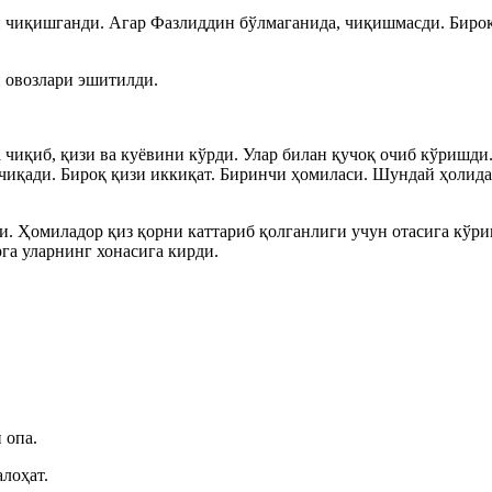
н чиқишганди. Агар Фазлиддин бўлмаганида, чиқишмасди. Бироқ
 овозлари эшитилди.
 чиқиб, қизи ва куёвини кўрди. Улар билан қучоқ очиб кўришди
чиқади. Бироқ қизи иккиқат. Биринчи ҳомиласи. Шундай ҳолида 
. Ҳомиладор қиз қорни каттариб қолганлиги учун отасига кўр
га уларнинг хонасига кирди.
 опа.
лоҳат.