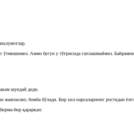
маълумотлар.
г ўтмишимиз. Аммо бугун у тўғрисида гаплашмаймиз. Байрамни 
 акам шундай деди.
и жамласанг, бомба бўлади. Бир хил нарсаларнинг ростидан ёлғ
бирма-бир қараркан: