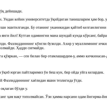
йўқ дейишади.
н. Ундан кейин университетда ўқийдиган танишларим ҳам бор, у
вуши эшитилганди. Бу отанинг уканикидан қайтиб келганлигини
янги йил! Кутган одамингни мана шундай кунда кўрсанг, байрам
елди. Фазлиддиннинг кўнгли бузилди. Ахир у муаллимнинг ичк
я олмайди. Ҳадди сиғмайди.
а қўяркан, — сен билан бир отамлашардим-у, аммо кичкинасан-
ўқиб юрган пайтларимиз ўн беш кун, бир ойда уйга келардик.
 ўй Фазлиддиннинг хаёлидан яшин тезлигида ўтди.
оқлаган бўлди у.
анг ҳам вақт тополмайсан. Ўзи ҳамма нарсани одам йигирма-йи