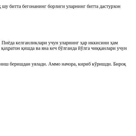
 шу битта бегонанинг борлиги уларнинг битта дастурхон
. Пиёда келганликлари учун уларнинг ҳар иккисини ҳам
қаҳратон қишда ва яна кеч бўлганда йўлга чиққанлари учун
иниш беришдан уялади. Аммо начора, кириб кўришди. Бироқ