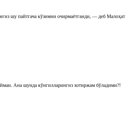
нгиз шу пайтгача кўзимни очирмаётганди, — деб Малоҳат
 дейман. Ана шунда кўнгилларингиз хотиржам бўладими?!