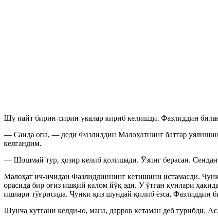
Шу пайт бирин-сирин укалар кириб келишди. Фазлиддин билан
— Саида опа, — деди Фазлиддин Малоҳатнинг баттар уялишини
келгандим.
— Шошмай тур, ҳозир келиб қолишади. Ўзинг берасан. Сендан
Малоҳат ич-ичидан Фазлиддиннинг кетишини истамасди. Чунки 
орасида бир оғиз ишқий калом йўқ эди. У ўтган кунлари ҳақид
ишлари тўғрисида. Чунки қиз шундай қилиб ёзса, Фазлиддин б
Шунча кутгани келди-ю, мана, дарров кетаман деб турибди. Ас