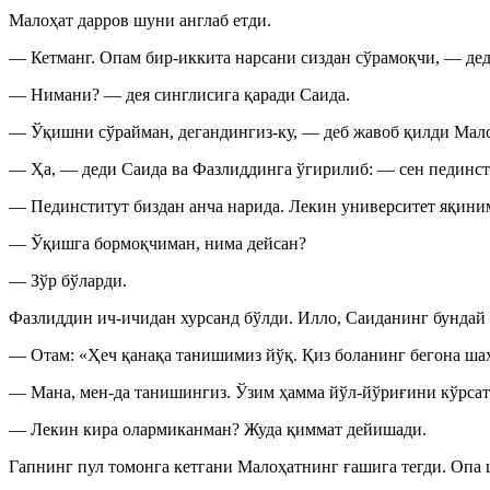
Малоҳат дарров шуни англаб етди.
— Кетманг. Опам бир-иккита нарсани сиздан сўрамоқчи, — дед
— Нимани? — дея синглисига қаради Саида.
— Ўқишни сўрайман, дегандингиз-ку, — деб жавоб қилди Мало
— Ҳа, — деди Саида ва Фазлиддинга ўгирилиб: — сен пединст
— Пединститут биздан анча нарида. Лекин университет яқини
— Ўқишга бормоқчиман, нима дейсан?
— Зўр бўларди.
Фазлиддин ич-ичидан хурсанд бўлди. Илло, Саиданинг бундай
— Отам: «Ҳеч қанақа танишимиз йўқ. Қиз боланинг бегона ша
— Мана, мен-да танишингиз. Ўзим ҳамма йўл-йўриғини кўрсат
— Лекин кира олармиканман? Жуда қиммат дейишади.
Гапнинг пул томонга кетгани Малоҳатнинг ғашига тегди. Опа ш