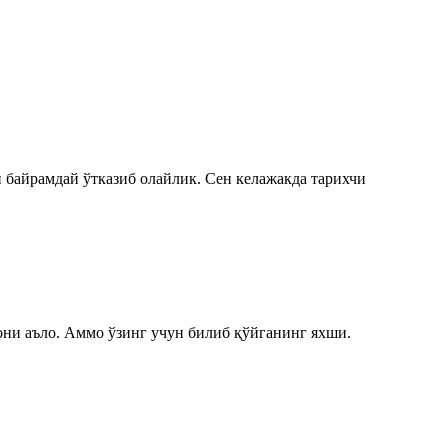
байрамдай ўтказиб олайлик. Сен келажакда тарихчи
они аъло. Аммо ўзинг учун билиб қўйганинг яхши.