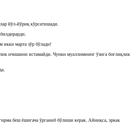
лар йўл-йўриқ кўрсатишади.
 билдирарди.
 икки марта зўр бўлади!
илик ичишини истамайди. Чунки муаллимнинг ўзига боғлиқлик
да.
гирма беш ёшигача ўрганиб бўлиши керак. Айниқса, эркак