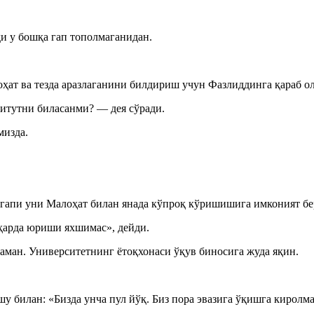
и у бошқа гап тополмаганидан.
ҳат ва тезда аразлаганини билдириш учун Фазлиддинга қараб о
итутни биласанми? — дея сўради.
мизда.
 гапи уни Малоҳат билан янада кўпроқ кўришишига имконият бе
ҳарда юриши яхшимас», дейди.
аман. Университетнинг ётоқхонаси ўқув биносига жуда яқин.
у билан: «Бизда унча пул йўқ. Биз пора эвазига ўқишга киролма