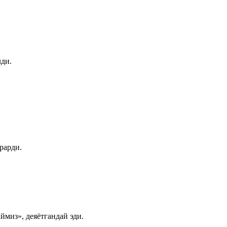
лди.
рарди.
ймиз», деяётгандай эди.