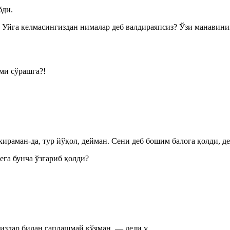
бди.
Уйга келмасингиздан нималар деб валдираяпсиз? Ўзи манавини
ми сўрашга?!
 кираман-да, тур йўқол, дейман. Сени деб бошим балога қолди,
ега бунча ўзгариб қолди?
излар билан гаплашмай қўяман, — деди у.