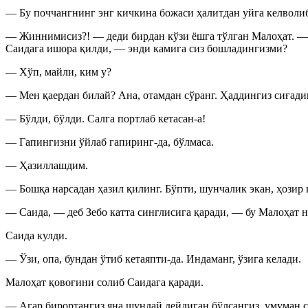
— Бу поччангнинг энг кичкина божаси ҳалитдан уйга келволи
— Жиннимисиз?! — деди бирдан кўзи ёшга тўлган Малоҳат. — 
Саидага ишора қилди, — энди камига сиз бошладингизми?
— Хўп, майли, ким у?
— Мен қаердан билай? Ана, отамдан сўранг. Ҳаддингиз сиғади
— Бўлди, бўлди. Салга портлаб кетасан-а!
— Гапингизни ўйлаб гапиринг-да, бўлмаса.
— Ҳазиллашдим.
— Бошқа нарсадан ҳазил қилинг. Бўпти, шунчалик экан, ҳозир
— Саида, — деб Зебо катта синглисига қаради, — бу Малоҳат н
Саида кулди.
— Ўзи, опа, бундан ўтиб кетаяпти-да. Индаманг, ўзига келади.
Малоҳат қовоғини солиб Саидага қаради.
— Агар бирортангиз яна шундай дейдиган бўлсангиз, умуман с