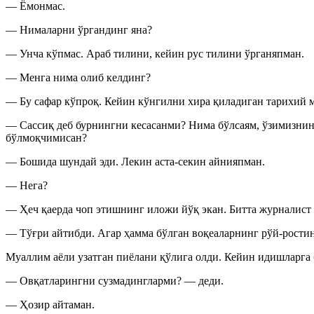
— Ёмонмас.
— Нималарни ўргандинг яна?
— Унча кўпмас. Араб тилини, кейин рус тилини ўрганяпман.
— Менга нима олиб келдинг?
— Бу сафар кўпроқ. Кейин кўнгилни хира қиладиган тарихий 
— Сассиқ деб бурнингни кесасанми? Нима бўлсаям, ўзимизнин
бўлмоқчимисан?
— Бошида шундай эди. Лекин аста-секин айнияпман.
— Нега?
— Ҳеч қаерда чоп этишнинг иложи йўқ экан. Битта журналист
— Тўғри айтибди. Агар ҳамма бўлган воқеаларнинг рўй-ростин
Муаллим аёли узатган пиёлани қўлига олди. Кейин идишларга 
— Овқатларингни сузмадингларми? — деди.
— Ҳозир айтаман.