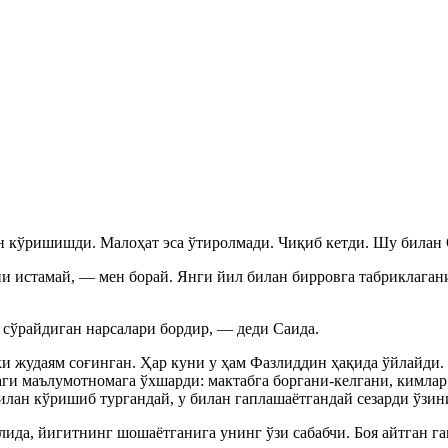
 кўришишди. Малоҳат эса ўтиролмади. Чиқиб кетди. Шу билан 
 истамай, — мен борай. Янги йил билан бирровга табриклагани
 сўрайдиган нарсалари бордир, — деди Саида.
жудаям соғинган. Ҳар куни у ҳам Фазлиддин ҳақида ўйлайди. Й
аги маълумотномага ўхшарди: мактабга боргани-келгани, кимлар
илан кўришиб тургандай, у билан гаплашаётгандай сезарди ўзин
лида, йигитнинг шошаётганига унинг ўзи сабабчи. Боя айтган га