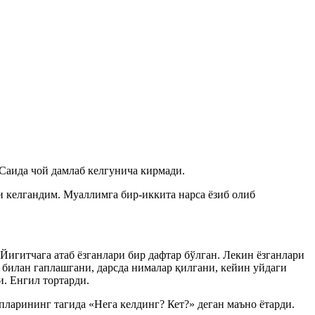
Саида чой дамлаб келгунича кирмади.
 келгандим. Муаллимга бир-иккита нарса ёзиб олиб
игитчага атаб ёзганлари бир дафтар бўлган. Лекин ёзганлари
 билан гаплашгани, дарсда нималар қилгани, кейин уйдаги
и. Енгил тортарди.
пларининг тагида «Нега келдинг? Кет?» деган маъно ётарди.