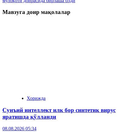
мулоқоти доирасида бирлаша олди
Мавзуга доир мақолалар
Хорижда
Сунъий интеллект илк бор синтетик вирус
яратишда қўлланди
08.08.2026 05:34