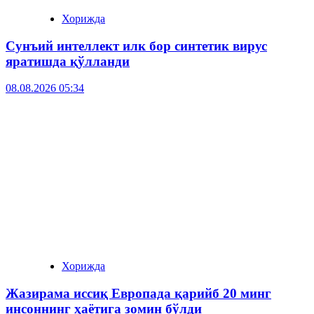
Хорижда
Сунъий интеллект илк бор синтетик вирус
яратишда қўлланди
08.08.2026 05:34
Хорижда
Жазирама иссиқ Европада қарийб 20 минг
инсоннинг ҳаётига зомин бўлди