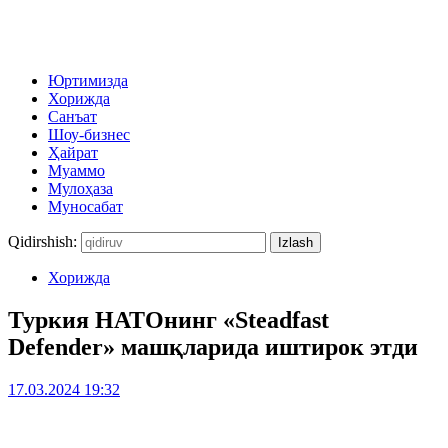
Юртимизда
Хорижда
Санъат
Шоу-бизнес
Ҳайрат
Муаммо
Мулоҳаза
Муносабат
Qidirshish:
Хорижда
Туркия НАТОнинг «Steadfast
Defender» машқларида иштирок этди
17.03.2024 19:32