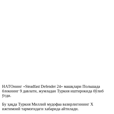
НАТОнинг «Steadfast Defender 24» машқлари Польшада
блокнинг 9 давлати, жумладан Туркия иштирокида бўлиб
ўтди.
Бу ҳақда Туркия Миллий мудофаа вазирлигининг Х
ижтимоий тармоғидаги хабарида айтилади.