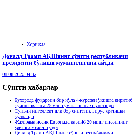
Хорижда
Доналд Трамп АҚШнинг сўнгги республикачи
президенти бўлиши мумкинлигини айтди
08.08.2026 04:32
Сўнгги хабарлар
Бухорода фуқарони бир йўла 4-курсдан ўқишга киритиб
қўйиш эвазига 26 млн сўм олган шахс ушланди
Сунъий интеллект илк бор синтетик вирус яратишда
қўлланди
Жазирама иссиқ Европада қарийб 20 минг инсоннинг
ҳаётига зомин бўлди
Доналд Трамп АҚШнинг сўнгги республикачи