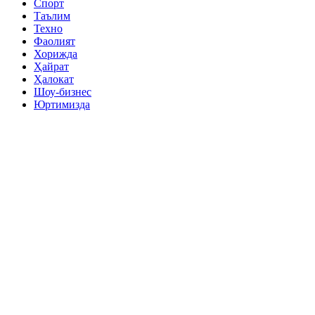
Спорт
Таълим
Техно
Фаолият
Хорижда
Ҳайрат
Ҳалокат
Шоу-бизнес
Юртимизда