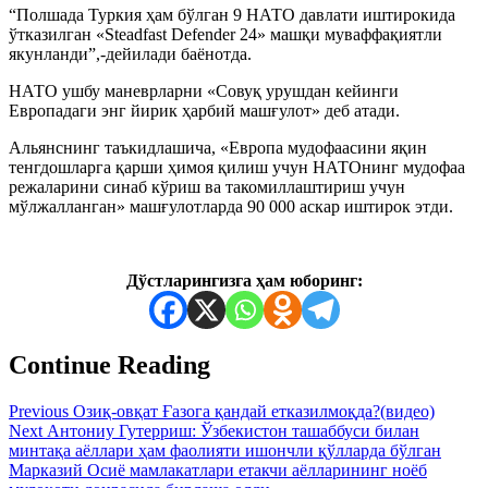
“Полшада Туркия ҳам бўлган 9 НАТО давлати иштирокида
ўтказилган «Steadfast Defender 24» машқи муваффақиятли
якунланди”,-дейилади баёнотда.
НАТО ушбу маневрларни «Совуқ урушдан кейинги
Европадаги энг йирик ҳарбий машғулот» деб атади.
Альянснинг таъкидлашича, «Европа мудофаасини яқин
тенгдошларга қарши ҳимоя қилиш учун НАТОнинг мудофаа
режаларини синаб кўриш ва такомиллаштириш учун
мўлжалланган» машғулотларда 90 000 аскар иштирок этди.
Дўстларингизга ҳам юборинг:
Continue Reading
Previous
Озиқ-овқат Ғазога қандай етказилмоқда?(видео)
Next
Антониу Гутерриш: Ўзбекистон ташаббуси билан
минтақа аёллари ҳам фаолияти ишончли қўлларда бўлган
Марказий Осиё мамлакатлари етакчи аёлларининг ноёб