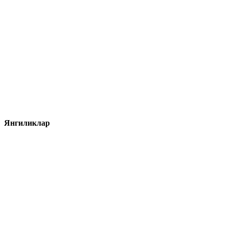
Янгиликлар