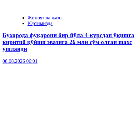
Жиноят ва жазо
Юртимизда
Бухорода фуқарони бир йўла 4-курсдан ўқишга
киритиб қўйиш эвазига 26 млн сўм олган шахс
ушланди
08.08.2026 06:01