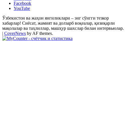
Facebook
YouTube
Ўзбекистон ва жаҳон янгиликлари – энг сўнгги тезкор
хабарлар! Сиёсат, жамият ва долзарб воқеалар, қизиқарли
мақолалар ва таҳлиллар, машҳур шахслар билан интервьюлар.
|
CoverNews
by AF themes.