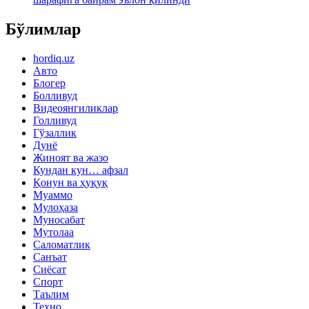
Бўлимлар
hordiq.uz
Авто
Блогер
Болливуд
Видеоянгиликлар
Голливуд
Гўзаллик
Дунё
Жиноят ва жазо
Кундан кун… афзал
Қонун ва ҳуқуқ
Муаммо
Мулоҳаза
Муносабат
Мутолаа
Саломатлик
Санъат
Сиёсат
Спорт
Таълим
Техно