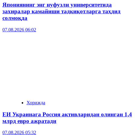
Япониянинг энг нуфузли университетида
захиралар камайиши тадқиқотларга таҳдид
солмоқда
07.08.2026 06:02
Хорижда
ЕИ Украинага Россия активларидан олинган 1,4
млрд евро ажратади
07.08.2026 05:32