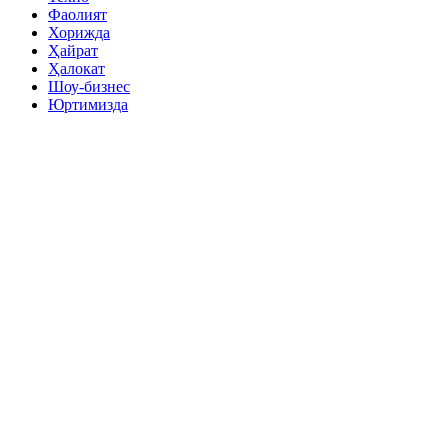
Фаолият
Хорижда
Ҳайрат
Ҳалокат
Шоу-бизнес
Юртимизда