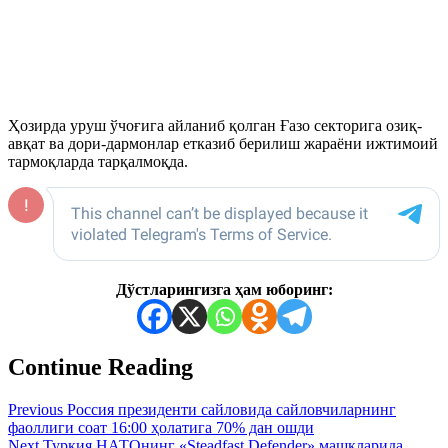
Ҳозирда уруш ўчоғига айланиб қолган Ғазо секторига озиқ-
авқат ва дори-дармонлар етказиб берилиш жараёни ижтимоий
тармоқларда тарқалмоқда.
Дўстларингизга ҳам юборинг:
Continue Reading
Previous
Россия президенти сайловида сайловчиларнинг
фаоллиги соат 16:00 ҳолатига 70% дан ошди
Next
Туркия НАТОнинг «Steadfast Defender» машқларида