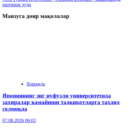
иштирок этди
Мавзуга доир мақолалар
Хорижда
Япониянинг энг нуфузли университетида
захиралар камайиши тадқиқотларга таҳдид
солмоқда
07.08.2026 06:02