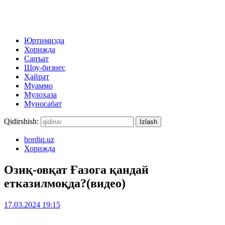
Юртимизда
Хорижда
Санъат
Шоу-бизнес
Ҳайрат
Муаммо
Мулоҳаза
Муносабат
Qidirshish:
hordiq.uz
Хорижда
Озиқ-овқат Ғазога қандай
етказилмоқда?(видео)
17.03.2024 19:15