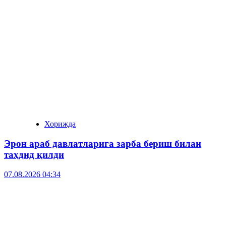
Хорижда
Эрон араб давлатларига зарба бериш билан
таҳдид қилди
07.08.2026 04:34