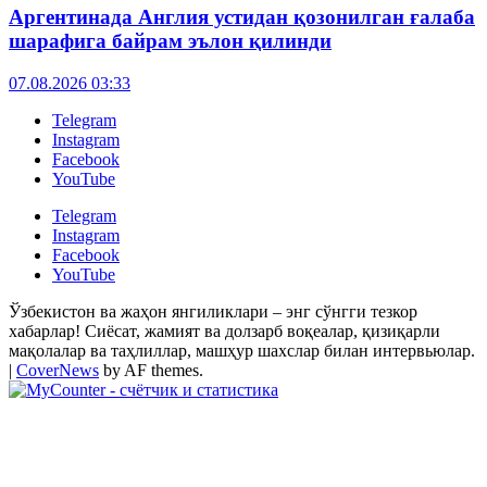
Аргентинада Англия устидан қозонилган ғалаба
шарафига байрам эълон қилинди
07.08.2026 03:33
Telegram
Instagram
Facebook
YouTube
Telegram
Instagram
Facebook
YouTube
Ўзбекистон ва жаҳон янгиликлари – энг сўнгги тезкор
хабарлар! Сиёсат, жамият ва долзарб воқеалар, қизиқарли
мақолалар ва таҳлиллар, машҳур шахслар билан интервьюлар.
|
CoverNews
by AF themes.