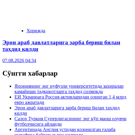
Хорижда
Эрон араб давлатларига зарба бериш билан
таҳдид қилди
07.08.2026 04:34
Сўнгги хабарлар
Япониянинг энг нуфузли университетида захиралар
камайиши тадқиқотларга таҳдид солмоқда
ЕИ Украинага Россия активларидан олинган 1,4 млрд
евро ажратади
Эрон араб давлатларига зарба бериш билан таҳдид
қилди
Салоҳ Туркия Суперлигасининг энг кўп маош олувчи
футболчисига айланди
Аргентинада Англия устидан қозонилган ғалаба
шарафига байрам эълон қилинди