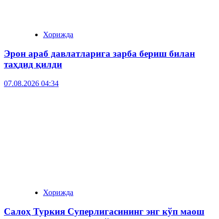
Хорижда
Эрон араб давлатларига зарба бериш билан
таҳдид қилди
07.08.2026 04:34
Хорижда
Салоҳ Туркия Суперлигасининг энг кўп маош