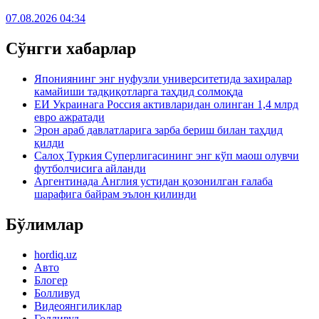
07.08.2026 04:34
Сўнгги хабарлар
Япониянинг энг нуфузли университетида захиралар
камайиши тадқиқотларга таҳдид солмоқда
ЕИ Украинага Россия активларидан олинган 1,4 млрд
евро ажратади
Эрон араб давлатларига зарба бериш билан таҳдид
қилди
Салоҳ Туркия Суперлигасининг энг кўп маош олувчи
футболчисига айланди
Аргентинада Англия устидан қозонилган ғалаба
шарафига байрам эълон қилинди
Бўлимлар
hordiq.uz
Авто
Блогер
Болливуд
Видеоянгиликлар
Голливуд