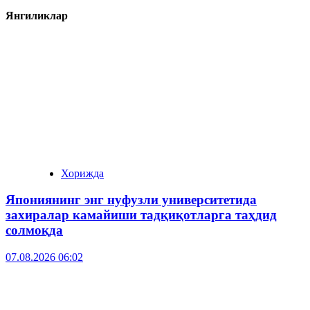
Янгиликлар
Хорижда
Япониянинг энг нуфузли университетида
захиралар камайиши тадқиқотларга таҳдид
солмоқда
07.08.2026 06:02