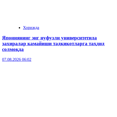
Хорижда
Япониянинг энг нуфузли университетида
захиралар камайиши тадқиқотларга таҳдид
солмоқда
07.08.2026 06:02