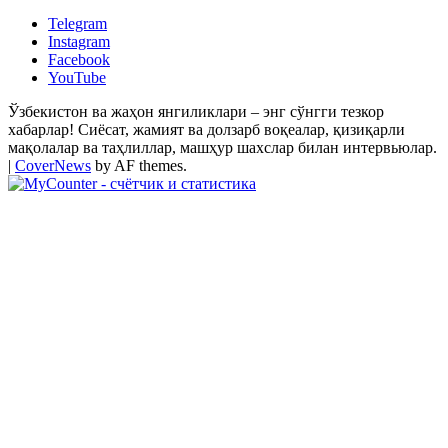
Telegram
Instagram
Facebook
YouTube
Ўзбекистон ва жаҳон янгиликлари – энг сўнгги тезкор
хабарлар! Сиёсат, жамият ва долзарб воқеалар, қизиқарли
мақолалар ва таҳлиллар, машҳур шахслар билан интервьюлар.
|
CoverNews
by AF themes.