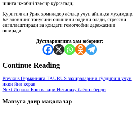
ишига ижобий таъсир кўрсатади;
Қуритилган ўрик ҳомиладор аёллар учун айниқса муҳимдир.
Бачадоннинг тонусини ошишини олдини олади, стрессни
енгиллаштиради ва қондаги гемоглобин даражасини
оширади.
Дўстларингизга ҳам юборинг:
Continue Reading
Previous
Германияга TAURUS захираларини тўлдириш учун
икки йил керак
Next
Исроил Бош вазири Нетаняху баёнот берди
Мавзуга доир мақолалар