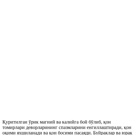
Қуритилган ўрик магний ва калийга бой бўлиб, қон
томирлари деворларининг спазмларини енгиллаштиради, қон
оқими яхшиланади ва қон босими пасаяди. Буйраклар ва юрак