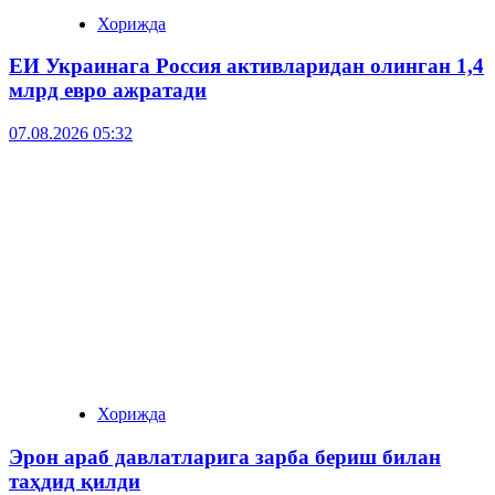
Хорижда
ЕИ Украинага Россия активларидан олинган 1,4
млрд евро ажратади
07.08.2026 05:32
Хорижда
Эрон араб давлатларига зарба бериш билан
таҳдид қилди