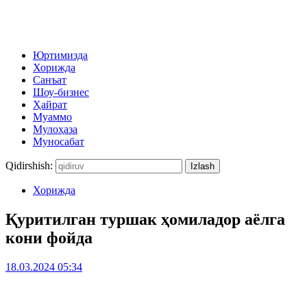
Юртимизда
Хорижда
Санъат
Шоу-бизнес
Ҳайрат
Муаммо
Мулоҳаза
Муносабат
Qidirshish:
Хорижда
Қуритилган туршак ҳомиладор аёлга
кони фойда
18.03.2024 05:34