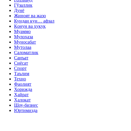
Гўзаллик
Дунё
Жиноят ва жазо
Кундан кун… афзал
Қонун ва ҳуқуқ
Муаммо
Мулоҳаза
Муносабат
Мутолаа
Саломатлик
Санъат
Сиёсат
Спорт
Таълим
Техно
Фаолият
Хорижда
Ҳайрат
Ҳалокат
Шоу-бизнес
Юртимизда