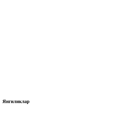
Янгиликлар