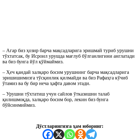
– Агар биз ҳозир барча мақсадларига эришмай туриб урушни
тўхтатсак, бу Исроил урушда мағлуб бўлганлигини англатади
ва биз бунга йўл қўймаймиз.
– Ҳеч қандай халқаро босим урушнинг барча мақсадларига
эришишимизга тўсқинлик қилмайди ва биз Рафаҳга кўчиб
ўтамиз ва бу бир неча ҳафта давом этади.
– Урушни тўхтатиш учун сайлов ўтказишни талаб
қилишмоқда, халқаро босим бор, лекин биз бунга
бўйсинмиймиз.
Дўстларингизга ҳам юборинг: