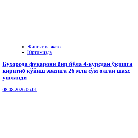
Жиноят ва жазо
Юртимизда
Бухорода фуқарони бир йўла 4-курсдан ўқишга
киритиб қўйиш эвазига 26 млн сўм олган шахс
ушланди
08.08.2026 06:01