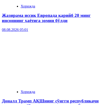
Хорижда
Жазирама иссиқ Европада қарийб 20 минг
инсоннинг ҳаётига зомин бўлди
08.08.2026 05:01
Хорижда
Доналд Трамп АҚШнинг сўнгги республикачи