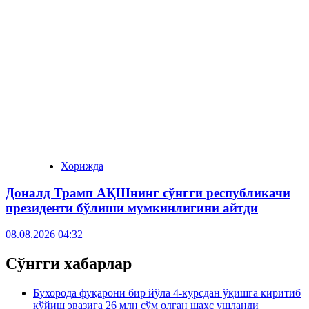
Хорижда
Доналд Трамп АҚШнинг сўнгги республикачи
президенти бўлиши мумкинлигини айтди
08.08.2026 04:32
Сўнгги хабарлар
Бухорода фуқарони бир йўла 4-курсдан ўқишга киритиб
қўйиш эвазига 26 млн сўм олган шахс ушланди