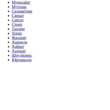
Муносабат
Мутолаа
Саломатлик
Санъат
Сиёсат
Спорт
Таълим
Техно
Фаолият
Хорижда
Ҳайрат
Ҳалокат
Шоу-бизнес
Юртимизда