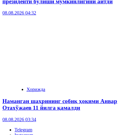
президенти бўлиши мумкинлигини айтди
08.08.2026 04:32
Хорижда
Наманган шаҳрининг собиқ ҳокими Анвар
Отахўжаев 11 йилга қамалди
08.08.2026 03:34
Telegram