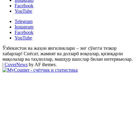
Instagram
Facebook
YouTube
Telegram
Instagram
Facebook
YouTube
Ўзбекистон ва жаҳон янгиликлари – энг сўнгги тезкор
хабарлар! Сиёсат, жамият ва долзарб воқеалар, қизиқарли
мақолалар ва таҳлиллар, машҳур шахслар билан интервьюлар.
|
CoverNews
by AF themes.