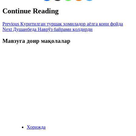
Continue Reading
Previous
Қуритилган туршак ҳомиладор аёлга кони фойда
Next
Душанбеда Наврўз байрами қолдирди
Мавзуга доир мақолалар
Хорижда