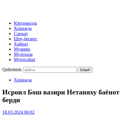
Юртимизда
Хорижда
Санъат
Шоу-бизнес
Ҳайрат
Муаммо
Мулоҳаза
Муносабат
Qidirshish:
Хорижда
Исроил Бош вазири Нетаняху баёнот
берди
18.03.2024 06:02