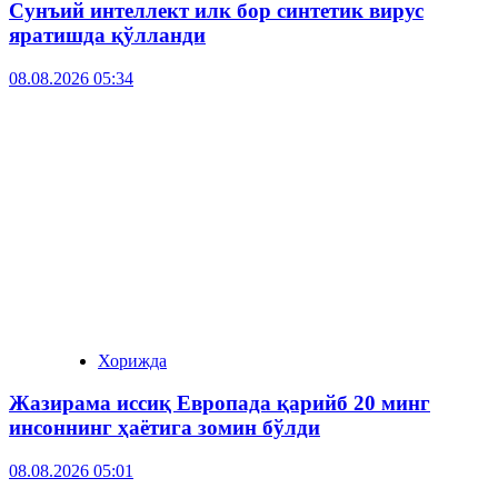
Сунъий интеллект илк бор синтетик вирус
яратишда қўлланди
08.08.2026 05:34
Хорижда
Жазирама иссиқ Европада қарийб 20 минг
инсоннинг ҳаётига зомин бўлди
08.08.2026 05:01