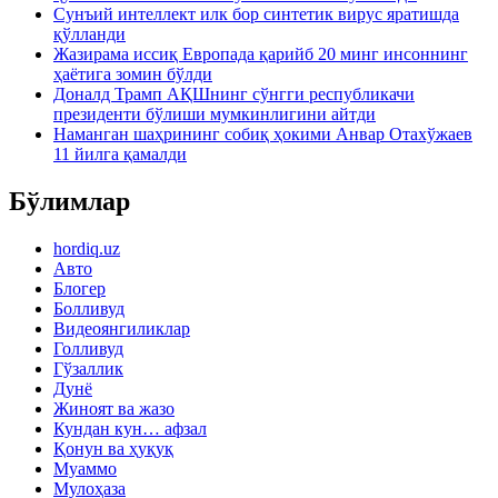
Сунъий интеллект илк бор синтетик вирус яратишда
қўлланди
Жазирама иссиқ Европада қарийб 20 минг инсоннинг
ҳаётига зомин бўлди
Доналд Трамп АҚШнинг сўнгги республикачи
президенти бўлиши мумкинлигини айтди
Наманган шаҳрининг собиқ ҳокими Анвар Отахўжаев
11 йилга қамалди
Бўлимлар
hordiq.uz
Авто
Блогер
Болливуд
Видеоянгиликлар
Голливуд
Гўзаллик
Дунё
Жиноят ва жазо
Кундан кун… афзал
Қонун ва ҳуқуқ
Муаммо
Мулоҳаза