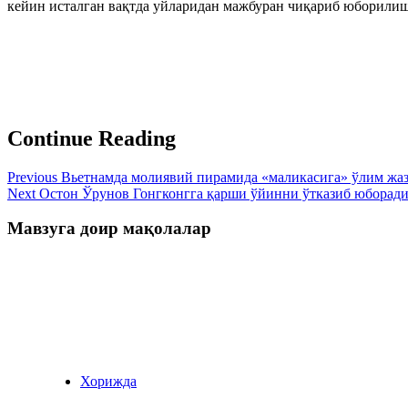
кейин исталган вақтда уйларидан мажбуран чиқариб юборил
Continue Reading
Previous
Вьетнамда молиявий пирамида «маликасига» ўлим жаз
Next
Остон Ўрунов Гонгконгга қарши ўйинни ўтказиб юборад
Мавзуга доир мақолалар
Хорижда