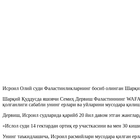
Исроил Олий суди Фаластинликларнинг босиб олинган Шарқий
Шарқий Қуддусда яшовчи Семиҳ Дервиш Фаластиннинг WAFA ах
қолганлиги сабабли унинг ерлари ва уйларини мусодара қилиш
Дервиш, Исроил судларида қарийб 20 йил давом этган жанглар
«Ислол суди 14 гектардан ортиқ ер участкасини ва мен 30 киш
Унинг таъкидлашича, Исроил расмийлари мусодара қилган ерл