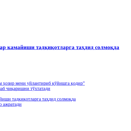
лар камайиши тадқиқотларга таҳдид солмоқда
м ҳозир мени уйлантириб қўйишга қодир”
лаб чиқаришни тўхтатади
йиши тадқиқотларга таҳдид солмоқда
о ажратади