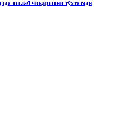
одида ишлаб чиқаришни тўхтатади