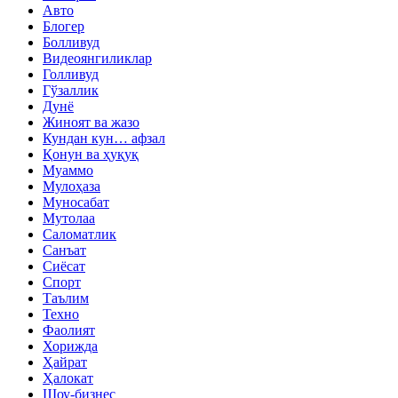
Авто
Блогер
Болливуд
Видеоянгиликлар
Голливуд
Гўзаллик
Дунё
Жиноят ва жазо
Кундан кун… афзал
Қонун ва ҳуқуқ
Муаммо
Мулоҳаза
Муносабат
Мутолаа
Саломатлик
Санъат
Сиёсат
Спорт
Таълим
Техно
Фаолият
Хорижда
Ҳайрат
Ҳалокат
Шоу-бизнес