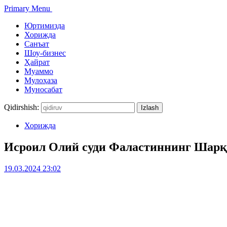
Primary Menu
Юртимизда
Хорижда
Санъат
Шоу-бизнес
Ҳайрат
Муаммо
Мулоҳаза
Муносабат
Qidirshish:
Хорижда
Исроил Олий суди Фаластиннинг Шарқи
19.03.2024 23:02