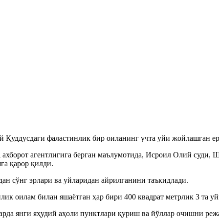
 Қуддусдаги фаластинлик бир оиланинг учта уйи жойлашган ер
борот агентлигига берган маълумотида, Исроил Олий суди, Ша
га қарор қилди.
дан сўнг эрлари ва уйларидан айрилганини таъкидлади.
илик оилам билан яшаётган ҳар бири 400 квадрат метрлик 3 та 
арда янги яҳудий аҳоли пунктлари қуриш ва йўллар очишни реж