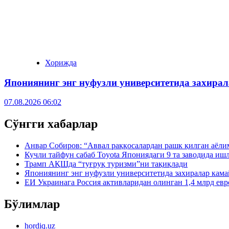
Хорижда
Япониянинг энг нуфузли университетида захира
07.08.2026 06:02
Сўнгги хабарлар
Анвар Собиров: “Аввал раққосалардан рашк қилган аёли
Кучли тайфун сабаб Toyota Япониядаги 9 та заводида иш
Трамп АҚШда “туғруқ туризми”ни тақиқлади
Япониянинг энг нуфузли университетида захиралар кама
ЕИ Украинага Россия активларидан олинган 1,4 млрд евр
Бўлимлар
hordiq.uz