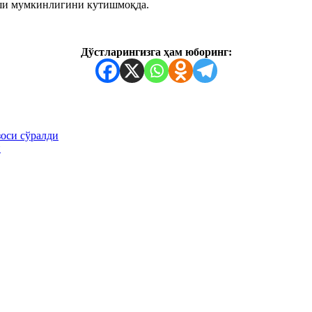
иши мумкинлигини кутишмоқда.
Дўстларингизга ҳам юборинг:
оси сўралди
и