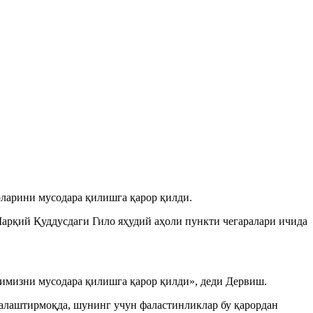
ларини мусодара қилишга қарор қилди.
рқий Қуддусдаги Гило яҳудий аҳоли пункти чегаралари ичида
уйимизни мусодара қилишга қарор қилди», деди Дервиш.
алаштирмоқда, шунинг учун фаластинликлар бу қарордан