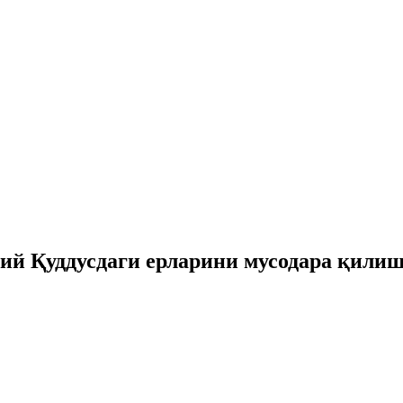
й Қуддусдаги ерларини мусодара қилиш