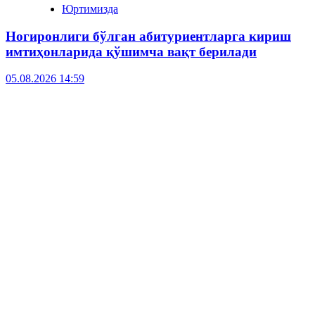
Юртимизда
Ногиронлиги бўлган абитуриентларга кириш
имтиҳонларида қўшимча вақт берилади
05.08.2026 14:59