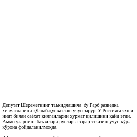
Депутат Шереметнинг таъкидлашича, бу Ғарб разведка
хизматларини қўллаб-қувватлаш учун зарур. У Россияга яхши
ният билан саёҳат қилганларни ҳурмат қилишини қайд этди.
Аммо уларнинг баъзилари русларга зарар этказиш учун кўр-
кўрона фойдаланилмоқда.