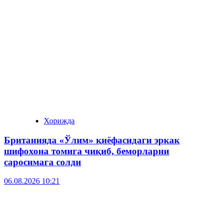
Хорижда
Британияда «Ўлим» қиёфасидаги эркак
шифохона томига чиқиб, беморларни
саросимага солди
06.08.2026 10:21