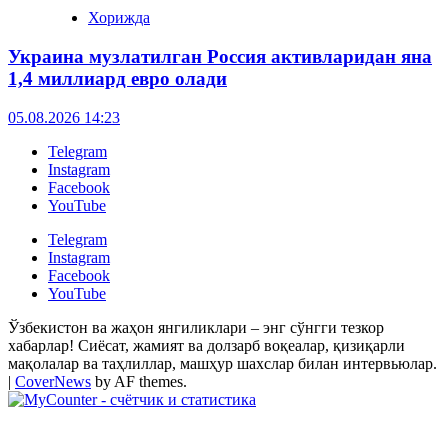
Хорижда
Украина музлатилган Россия активларидан яна
1,4 миллиард евро олади
05.08.2026 14:23
Telegram
Instagram
Facebook
YouTube
Telegram
Instagram
Facebook
YouTube
Ўзбекистон ва жаҳон янгиликлари – энг сўнгги тезкор
хабарлар! Сиёсат, жамият ва долзарб воқеалар, қизиқарли
мақолалар ва таҳлиллар, машҳур шахслар билан интервьюлар.
|
CoverNews
by AF themes.