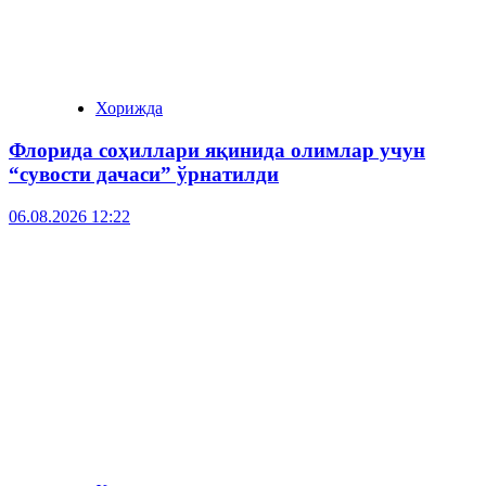
Хорижда
Флорида соҳиллари яқинида олимлар учун
“сувости дачаси” ўрнатилди
06.08.2026 12:22