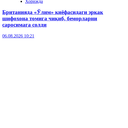
Хорижда
Британияда «Ўлим» қиёфасидаги эркак
шифохона томига чиқиб, беморларни
саросимага солди
06.08.2026 10:21