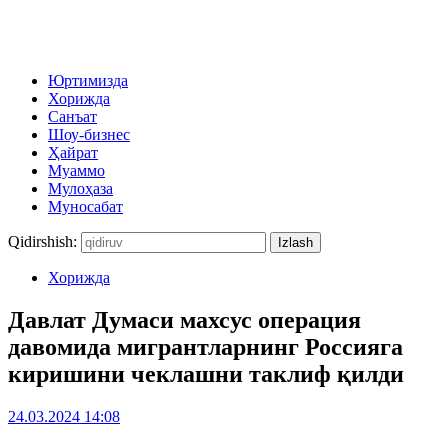
Юртимизда
Хорижда
Санъат
Шоу-бизнес
Ҳайрат
Муаммо
Мулоҳаза
Муносабат
Qidirshish:
Хорижда
Давлат Думаси махсус операция
давомида мигрантларнинг Россияга
киришини чеклашни таклиф қилди
24.03.2024 14:08