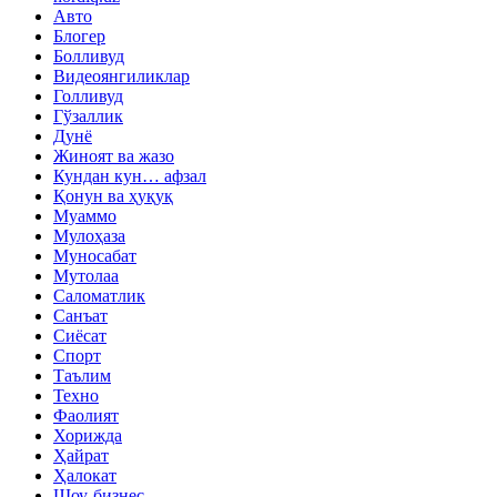
Авто
Блогер
Болливуд
Видеоянгиликлар
Голливуд
Гўзаллик
Дунё
Жиноят ва жазо
Кундан кун… афзал
Қонун ва ҳуқуқ
Муаммо
Мулоҳаза
Муносабат
Мутолаа
Саломатлик
Санъат
Сиёсат
Спорт
Таълим
Техно
Фаолият
Хорижда
Ҳайрат
Ҳалокат
Шоу-бизнес