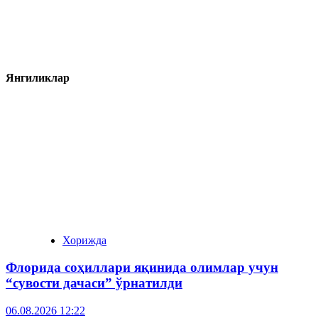
Янгиликлар
Хорижда
Флорида соҳиллари яқинида олимлар учун
“сувости дачаси” ўрнатилди
06.08.2026 12:22