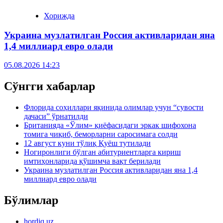
Хорижда
Украина музлатилган Россия активларидан яна
1,4 миллиард евро олади
05.08.2026 14:23
Сўнгги хабарлар
Флорида соҳиллари яқинида олимлар учун “сувости
дачаси” ўрнатилди
Британияда «Ўлим» қиёфасидаги эркак шифохона
томига чиқиб, беморларни саросимага солди
12 август куни тўлиқ Қуёш тутилади
Ногиронлиги бўлган абитуриентларга кириш
имтиҳонларида қўшимча вақт берилади
Украина музлатилган Россия активларидан яна 1,4
миллиард евро олади
Бўлимлар
hordiq.uz