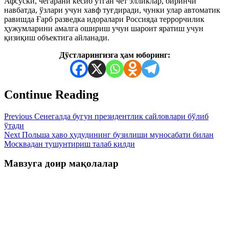
Афсуски, чегарани кесиб ўтган чет элликлар, биринчи
навбатда, ўзлари учун хавф туғдиради, чунки улар автоматик
равишда Ғарб разведка идоралари Россияда террорчилик
ҳужумларини амалга ошириш учун шароит яратиш учун
қизиқиш объектига айланади.
Дўстларингизга ҳам юборинг:
Continue Reading
Previous
Сенегалда бугун президентлик сайловлари бўлиб
ўтади
Next
Польша ҳаво ҳудудининг бузилиши муносабати билан
Москвадан тушунтириш талаб қилди
Мавзуга доир мақолалар