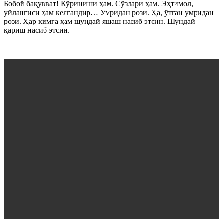
Бобой бақувват! Кўриниши ҳам. Сўзлари ҳам. Эҳтимол,
уйлангиси ҳам келгандир… Умридан рози. Ҳа, ўтган умридан
рози. Ҳар кимга ҳам шундай яшаш насиб этсин. Шундай
қариш насиб этсин.