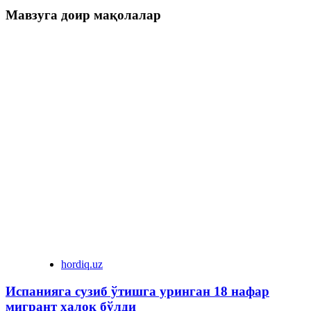
Мавзуга доир мақолалар
hordiq.uz
Испанияга сузиб ўтишга уринган 18 нафар
мигрант ҳалок бўлди