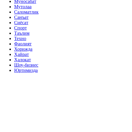
Муносабат
Мутолаа
Саломатлик
Санъат
Сиёсат
Спорт
Таълим
Техно
Фаолият
Хорижда
Ҳайрат
Ҳалокат
Шоу-бизнес
Юртимизда