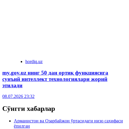
hordiq.uz
my.gov.uz нинг 50 дан ортиқ функциясига
сунъий интеллект технологиялари жорий
этилади
08.07.2026 23:32
Сўнгги хабарлар
Арманистон ва Озарбайжон ўртасидаги низо саҳифаси
ёпилган