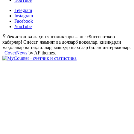
YouTube
Telegram
Instagram
Facebook
YouTube
Ўзбекистон ва жаҳон янгиликлари – энг сўнгги тезкор
хабарлар! Сиёсат, жамият ва долзарб воқеалар, қизиқарли
мақолалар ва таҳлиллар, машҳур шахслар билан интервьюлар.
|
CoverNews
by AF themes.