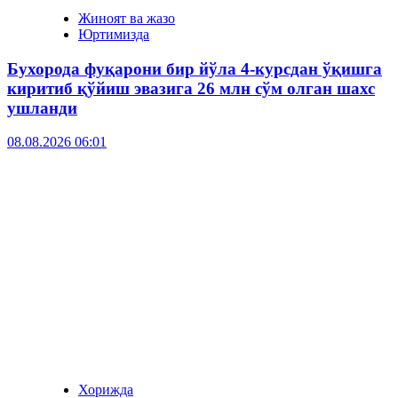
Жиноят ва жазо
Юртимизда
Бухорода фуқарони бир йўла 4-курсдан ўқишга
киритиб қўйиш эвазига 26 млн сўм олган шахс
ушланди
08.08.2026 06:01
Хорижда