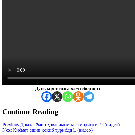
Дўстларингизга ҳам юборинг:
Continue Reading
Previous
Домла, ёмон ҳавасимни келтирдингиз!.. (видео)
Next
Қиёмат эшик қоқиб турибди!.. (видео)