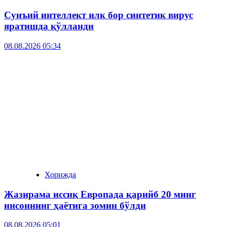
Сунъий интеллект илк бор синтетик вирус
яратишда қўлланди
08.08.2026 05:34
Хорижда
Жазирама иссиқ Европада қарийб 20 минг
инсоннинг ҳаётига зомин бўлди
08.08.2026 05:01