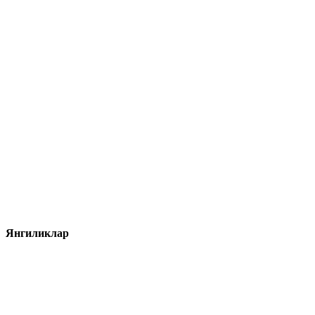
Янгиликлар