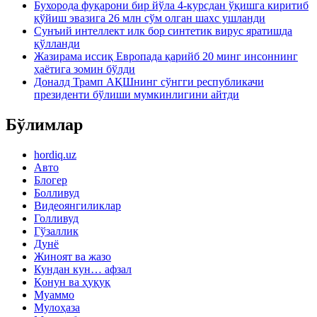
Бухорода фуқарони бир йўла 4-курсдан ўқишга киритиб
қўйиш эвазига 26 млн сўм олган шахс ушланди
Сунъий интеллект илк бор синтетик вирус яратишда
қўлланди
Жазирама иссиқ Европада қарийб 20 минг инсоннинг
ҳаётига зомин бўлди
Доналд Трамп АҚШнинг сўнгги республикачи
президенти бўлиши мумкинлигини айтди
Бўлимлар
hordiq.uz
Авто
Блогер
Болливуд
Видеоянгиликлар
Голливуд
Гўзаллик
Дунё
Жиноят ва жазо
Кундан кун… афзал
Қонун ва ҳуқуқ
Муаммо
Мулоҳаза