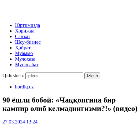
Юртимизда
Хорижда
Санъат
Шоу-бизнес
Ҳайрат
Муаммо
Мулоҳаза
Муносабат
Qidirshish:
hordiq.uz
90 ёшли бобой: «Чаққонгина бир
кампир олиб келмадингизми?!» (видео)
27.03.2024 13:24