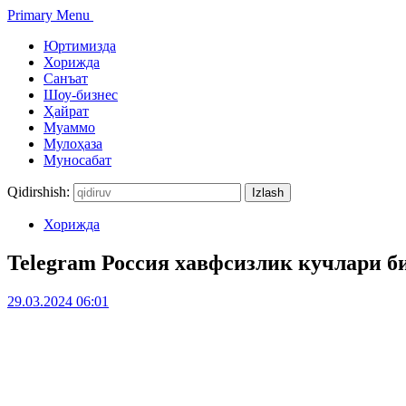
Primary Menu
Юртимизда
Хорижда
Санъат
Шоу-бизнес
Ҳайрат
Муаммо
Мулоҳаза
Муносабат
Qidirshish:
Хорижда
Telegram Россия хавфсизлик кучлари б
29.03.2024 06:01