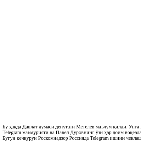
Бу ҳақда Давлат думаси депутати Метелев маълум қилди. Унга 
Telegram маъмурияти ва Павел Дуровнинг ўзи ҳар доим воқеал
Бугун кечқурун Роскомнадзор Россияда Telegram ишини чеклаш