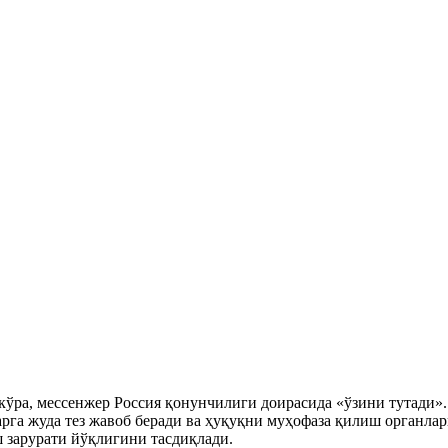
кўра, мессенжер Россия қонунчилиги доирасида «ўзини тутади».
арга жуда тез жавоб беради ва ҳуқуқни муҳофаза қилиш органла
 зарурати йўқлигини тасдиқлади.