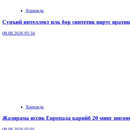
Хорижда
Сунъий интеллект илк бор синтетик вирус ярати
08.08.2026 05:34
Хорижда
Жазирама иссиқ Европада қарийб 20 минг инсонн
08.08.2026 05:01