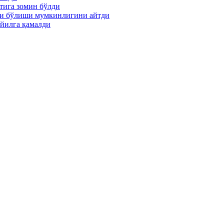
тига зомин бўлди
ти бўлиши мумкинлигини айтди
йилга қамалди