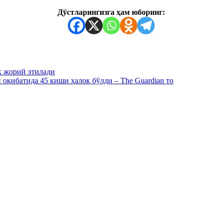
Дўстларингизга ҳам юборинг:
к жорий этилади
оқибатида 45 киши ҳалок бўлди – The Guardian то