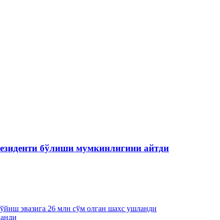
езиденти бўлиши мумкинлигини айтди
қўйиш эвазига 26 млн сўм олган шахс ушланди
ланди