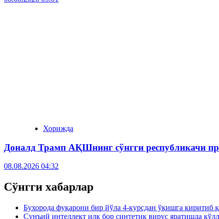
Хорижда
Доналд Трамп АҚШнинг сўнгги республикачи пр
08.08.2026 04:32
Сўнгги хабарлар
Бухорода фуқарони бир йўла 4-курсдан ўқишга киритиб 
Сунъий интеллект илк бор синтетик вирус яратишда қўл