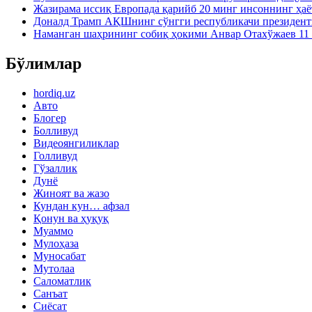
Жазирама иссиқ Европада қарийб 20 минг инсоннинг ҳаё
Доналд Трамп АҚШнинг сўнгги республикачи президен
Наманган шаҳрининг собиқ ҳокими Анвар Отахўжаев 11 
Бўлимлар
hordiq.uz
Авто
Блогер
Болливуд
Видеоянгиликлар
Голливуд
Гўзаллик
Дунё
Жиноят ва жазо
Кундан кун… афзал
Қонун ва ҳуқуқ
Муаммо
Мулоҳаза
Муносабат
Мутолаа
Саломатлик
Санъат
Сиёсат