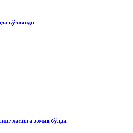
шда қўлланди
инг ҳаётига зомин бўлди