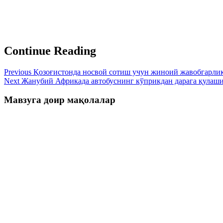
Continue Reading
Previous
Қозоғистонда носвой сотиш учун жиноий жавобгарли
Next
Жанубий Африкада автобуснинг кўприкдан дарага қулаши 
Мавзуга доир мақолалар