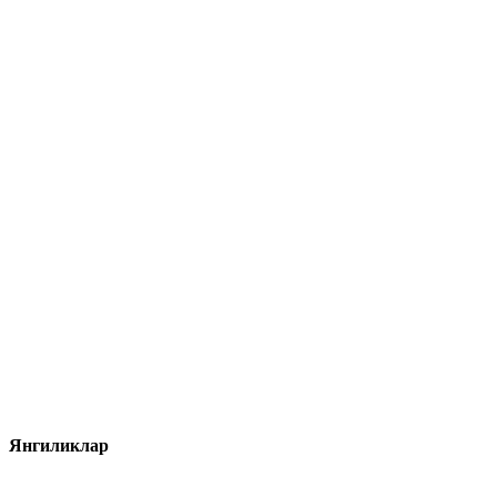
Янгиликлар