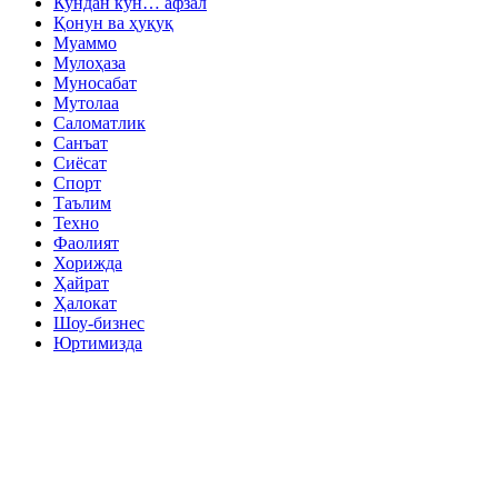
Кундан кун… афзал
Қонун ва ҳуқуқ
Муаммо
Мулоҳаза
Муносабат
Мутолаа
Саломатлик
Санъат
Сиёсат
Спорт
Таълим
Техно
Фаолият
Хорижда
Ҳайрат
Ҳалокат
Шоу-бизнес
Юртимизда