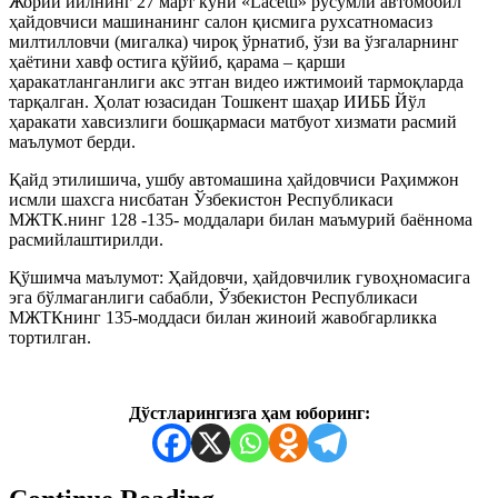
Жорий йилнинг 27 март куни «Lacetti» русумли автомобил
ҳайдовчиси машинанинг салон қисмига рухсатномасиз
милтилловчи (мигалка) чироқ ўрнатиб, ўзи ва ўзгаларнинг
ҳаётини хавф остига қўйиб, қарама – қарши
ҳаракатланганлиги акс этган видео ижтимоий тармоқларда
тарқалган. Ҳолат юзасидан Тошкент шаҳар ИИББ Йўл
ҳаракати хавсизлиги бошқармаси матбуот хизмати расмий
маълумот берди.
Қайд этилишича, ушбу автомашина ҳайдовчиси Раҳимжон
исмли шахсга нисбатан Ўзбекистон Республикаси
МЖТК.нинг 128 -135- моддалари билан маъмурий баённома
расмийлаштирилди.
Қўшимча маълумот: Ҳайдовчи, ҳайдовчилик гувоҳномасига
эга бўлмаганлиги сабабли, Ўзбекистон Республикаси
МЖТКнинг 135-моддаси билан жиноий жавобгарликка
тортилган.
Дўстларингизга ҳам юборинг: