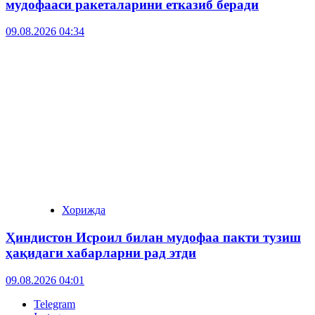
мудофааси ракеталарини етказиб беради
09.08.2026 04:34
Хорижда
Ҳиндистон Исроил билан мудофаа пакти тузиш
ҳақидаги хабарларни рад этди
09.08.2026 04:01
Telegram