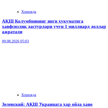
Хорижда
АҚШ Колумбиянинг янги ҳукуматига
хавфсизлик дастурлари учун 1 миллиард доллар
ажратади
09.08.2026 05:03
Хорижда
Зеленский: АҚШ Украинага ҳар ойда ҳаво