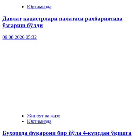
Юртимизда
Давлат кадастрлари палатаси раҳбариятида
ўзгариш бўлди
09.08.2026 05:32
Жиноят ва жазо
Юртимизда
Бухорода фуқарони бир йўла 4-курсдан ўқишга