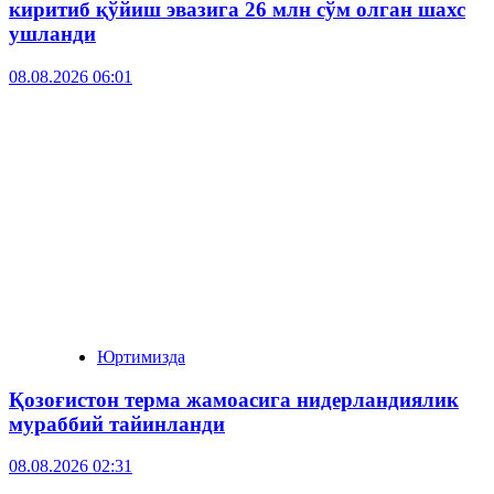
киритиб қўйиш эвазига 26 млн сўм олган шахс
ушланди
08.08.2026 06:01
Юртимизда
Қозоғистон терма жамоасига нидерландиялик
мураббий тайинланди
08.08.2026 02:31