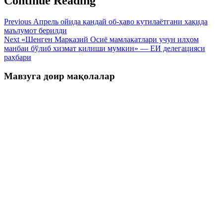
Continue Reading
Previous
Апрель ойида қандай об-ҳаво кутилаётгани ҳақида
маълумот берилди
Next
«Шенген Марказий Осиё мамлакатлари учун илҳом
манбаи бўлиб хизмат қилиши мумкин» — ЕИ делегацияси
раҳбари
Мавзуга доир мақолалар