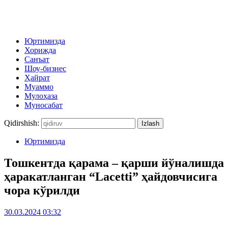
Юртимизда
Хорижда
Санъат
Шоу-бизнес
Ҳайрат
Муаммо
Мулоҳаза
Муносабат
Qidirshish:
Юртимизда
Тошкентда қарама – қарши йўналишда
ҳаракатланган “Lacetti” ҳайдовчисига
чора кўрилди
30.03.2024 03:32