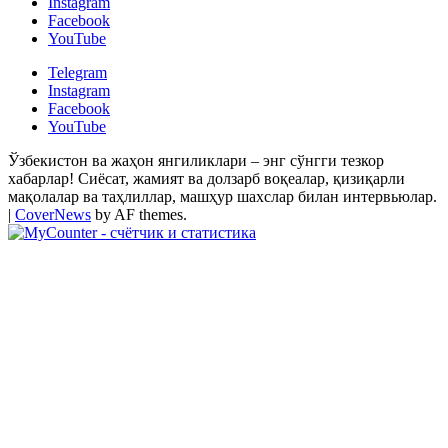
Instagram
Facebook
YouTube
Telegram
Instagram
Facebook
YouTube
Ўзбекистон ва жаҳон янгиликлари – энг сўнгги тезкор
хабарлар! Сиёсат, жамият ва долзарб воқеалар, қизиқарли
мақолалар ва таҳлиллар, машҳур шахслар билан интервьюлар.
|
CoverNews
by AF themes.