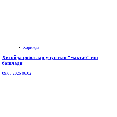
Хорижда
Хитойда роботлар учун илк “мактаб” иш
бошлади
09.08.2026 06:02