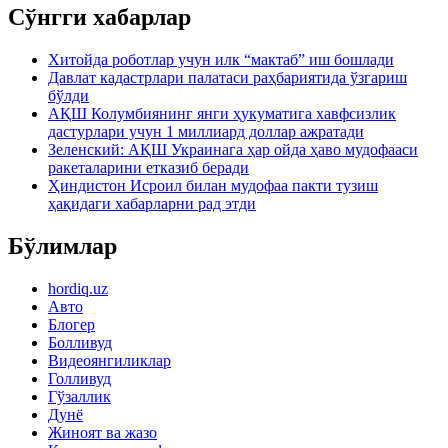
Сўнгги хабарлар
Хитойда роботлар учун илк “мактаб” иш бошлади
Давлат кадастрлари палатаси раҳбариятида ўзгариш
бўлди
АҚШ Колумбиянинг янги ҳукуматига хавфсизлик
дастурлари учун 1 миллиард доллар ажратади
Зеленский: АҚШ Украинага ҳар ойда ҳаво мудофааси
ракеталарини етказиб беради
Ҳиндистон Исроил билан мудофаа пакти тузиш
ҳақидаги хабарларни рад этди
Бўлимлар
hordiq.uz
Авто
Блогер
Болливуд
Видеоянгиликлар
Голливуд
Гўзаллик
Дунё
Жиноят ва жазо