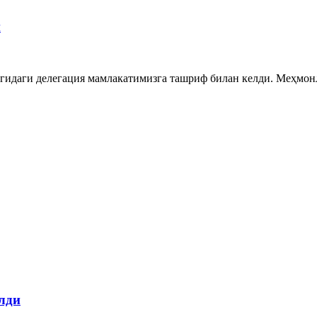
и
гидаги делегация мамлакатимизга ташриф билан келди. Меҳмо
лди