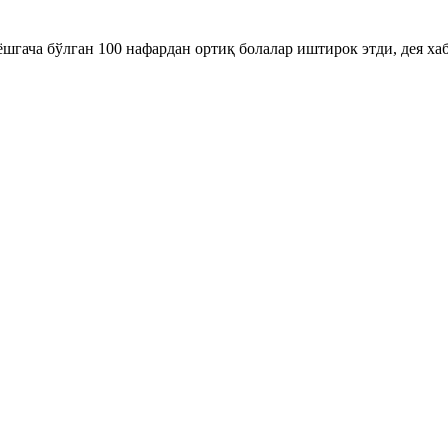
гача бўлган 100 нафардан ортиқ болалар иштирок этди, дея хаба