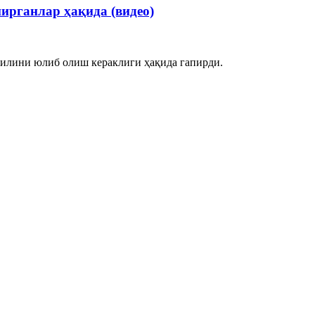
ирганлар ҳақида (видео)
илини юлиб олиш кераклиги ҳақида гапирди.