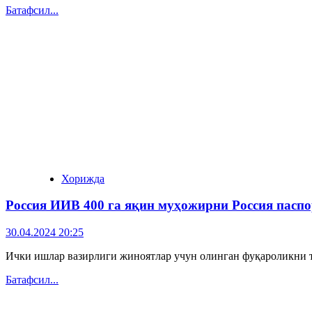
Батафсил...
Хорижда
Россия ИИВ 400 га яқин муҳожирни Россия пасп
30.04.2024 20:25
Ички ишлар вазирлиги жиноятлар учун олинган фуқароликни т
Батафсил...