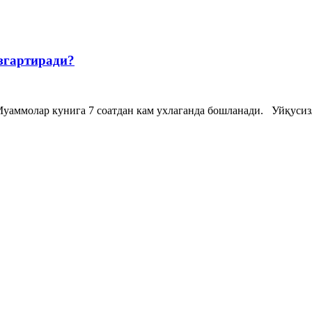
згартиради?
аммолар кунига 7 соатдан кам ухлаганда бошланади. Уйқусизл