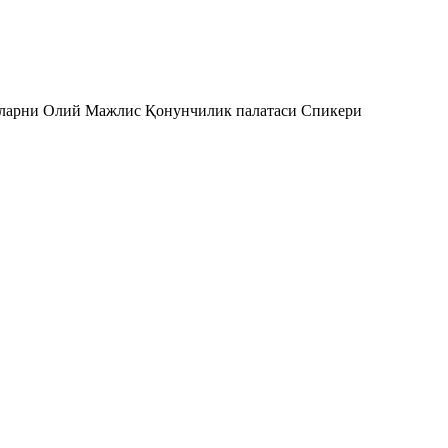
нларни Олий Мажлис Қонунчилик палатаси Спикери