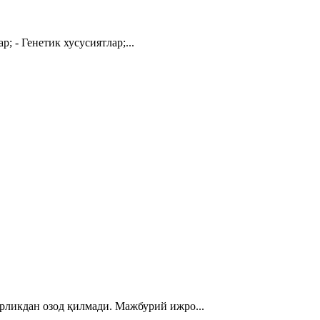
; - Генетик хусусиятлар;...
рликдан озод қилмади. Мажбурий ижро...