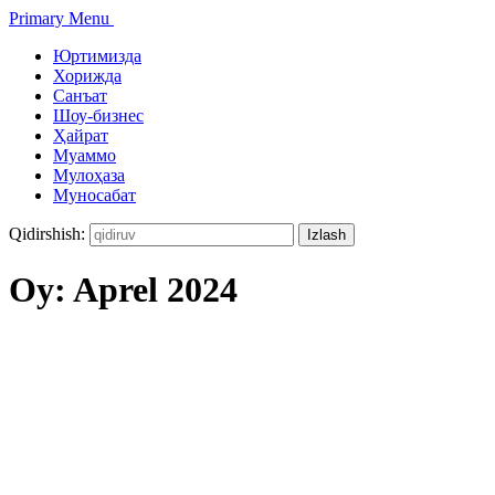
Primary Menu
Юртимизда
Хорижда
Санъат
Шоу-бизнес
Ҳайрат
Муаммо
Мулоҳаза
Муносабат
Qidirshish:
Oy:
Aprel 2024