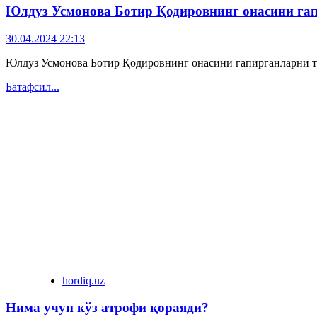
Юлдуз Усмонова Ботир Қодировнинг онасини гап
30.04.2024 22:13
Юлдуз Усмонова Ботир Қодировнинг онасини гапирганларни т
Батафсил...
hordiq.uz
Нима учун кўз атрофи қораяди?