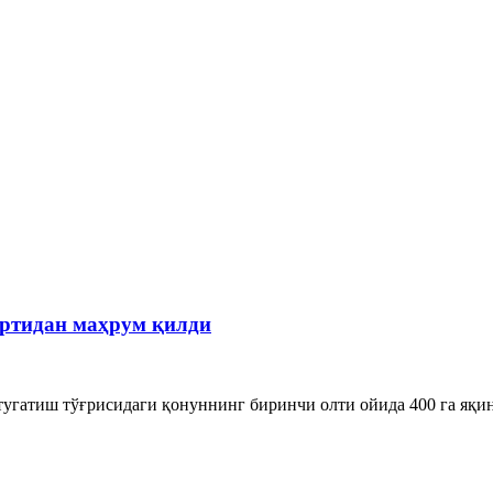
ортидан маҳрум қилди
угатиш тўғрисидаги қонуннинг биринчи олти ойида 400 га яқин