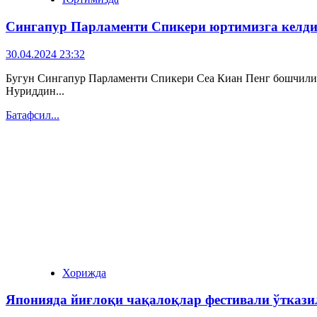
Cингапур Парламенти Спикери юртимизга келд
30.04.2024 23:32
Бугун Cингапур Парламенти Спикери Сеа Киан Пенг бошчили
Нуриддин...
Батафсил...
Хорижда
Японияда йиғлоқи чақалоқлар фестивали ўткази