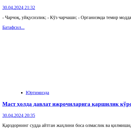
30.04.2024 21:32
- Чарчоқ, уйқусизлик; - Кўз чарчаши; - Организмда темир модда
Батафсил...
Юртимизда
Маст ҳолда давлат ижрочиларига қаршилик кўрс
30.04.2024 20:35
Қарздорнинг судда айтган жаҳлини боса олмаслик ва қилмиши