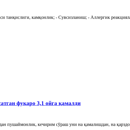
си танқислиги, камқонлик; - Сувсизланиш; - Аллергик реакциялар
атган фуқаро 3,1 ойга қамалди
дан пушаймонлик, кечирим сўраш уни на қамалишдан, на қарздо