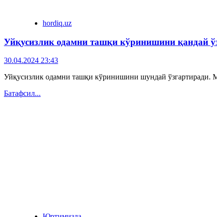
hordiq.uz
Уйқусизлик одамни ташқи кўринишини қандай ў
30.04.2024 23:43
Уйқусизлик одамни ташқи кўринишини шундай ўзгартиради. Му
Батафсил...
Юртимизда