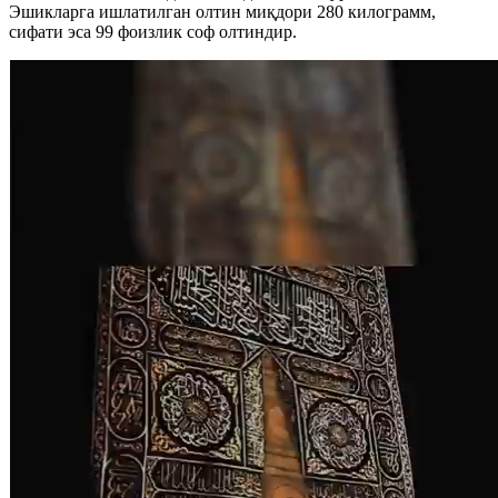
Эшикларга ишлатилган олтин миқдори 280 килограмм,
сифати эса 99 фоизлик соф олтиндир.