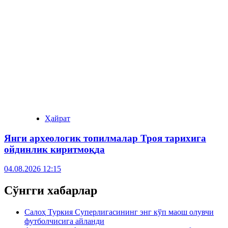
Ҳайрат
Янги археологик топилмалар Троя тарихига
ойдинлик киритмоқда
04.08.2026 12:15
Сўнгги хабарлар
Салоҳ Туркия Суперлигасининг энг кўп маош олувчи
футболчисига айланди