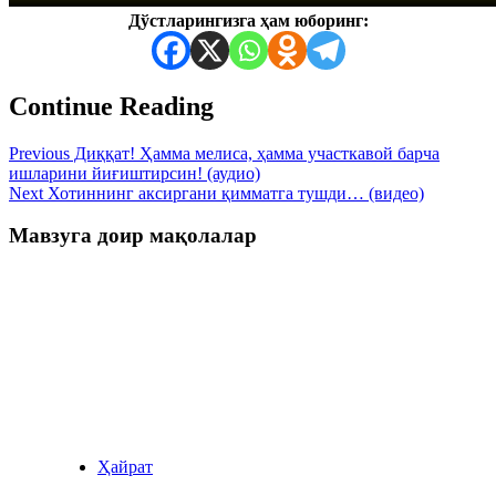
Дўстларингизга ҳам юборинг:
Continue Reading
Previous
Диққат! Ҳамма мелиса, ҳамма участкавой барча
ишларини йиғиштирсин! (аудио)
Next
Хотиннинг аксиргани қимматга тушди… (видео)
Мавзуга доир мақолалар
Ҳайрат