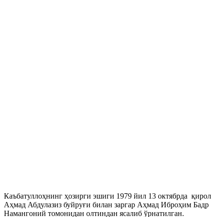
Каъбатуллоҳнинг ҳозирги эшиги 1979 йил 13 октябрда қирол
Аҳмад Абдулазиз буйруғи билан заргар Аҳмад Иброҳим Бадр
Намангоний томонидан олтиндан ясалиб ўрнатилган.