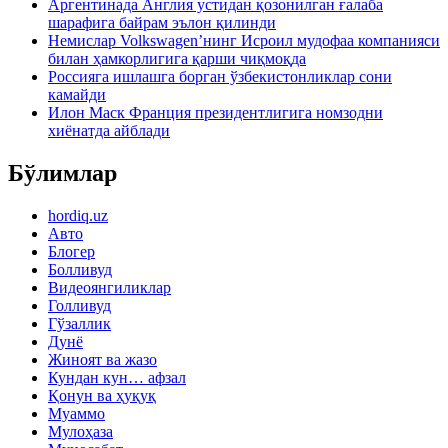
Аргентинада Англия устидан қозонилган ғалаба
шарафига байрам эълон қилинди
Немислар Volkswagen’нинг Исроил мудофаа компанияси
билан ҳамкорлигига қарши чиқмоқда
Россияга ишлашга борган ўзбекистонликлар сони
камайди
Илон Маск Франция президентлигига номзодни
хиёнатда айблади
Бўлимлар
hordiq.uz
Авто
Блогер
Болливуд
Видеоянгиликлар
Голливуд
Гўзаллик
Дунё
Жиноят ва жазо
Кундан кун… афзал
Қонун ва ҳуқуқ
Муаммо
Мулоҳаза