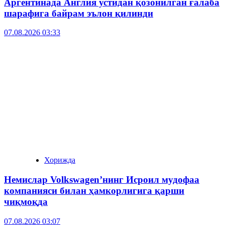
Аргентинада Англия устидан қозонилган ғалаба
шарафига байрам эълон қилинди
07.08.2026 03:33
Хорижда
Немислар Volkswagen’нинг Исроил мудофаа
компанияси билан ҳамкорлигига қарши
чиқмоқда
07.08.2026 03:07