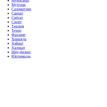
Муносабат
Мутолаа
Саломатлик
Санъат
Сиёсат
Спорт
Таълим
Техно
Фаолият
Хорижда
Ҳайрат
Ҳалокат
Шоу-бизнес
Юртимизда