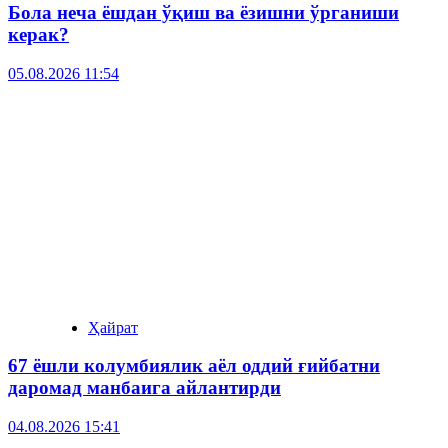
Бола неча ёшдан ўқиш ва ёзишни ўрганиши
керак?
05.08.2026 11:54
Ҳайрат
67 ёшли колумбиялик аёл оддий ғийбатни
даромад манбаига айлантирди
04.08.2026 15:41