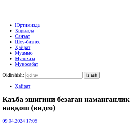
Юртимизда
Хорижда
Санъат
Шоу-бизнес
Ҳайрат
Муаммо
Мулоҳаза
Муносабат
Qidirshish:
Ҳайрат
Каъба эшигини безаган наманганлик
наққош (видео)
09.04.2024 17:05