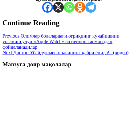
Continue Reading
Previous
Олимлар болалардаги оғриқнинг кучайишини
ўрганиш учун «Apple Watch» ва нейрон тармоғидан
фойдаланадилар
Next
Достон Убайдуллаев онасининг қабри ёнида!.. (видео)
Мавзуга доир мақолалар