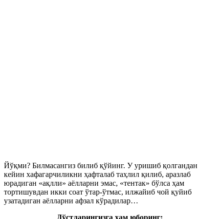
Йўқми? Билмасангиз билиб қўйинг. У уришиб қолгандан
кейин хафагарчиликни ҳафталаб таҳлил қилиб, аразлаб
юрадиган «ақлли» аёлларни эмас, «тентак» бўлса ҳам
тортишувдан икки соат ўтар-ўтмас, илжайиб чой қуйиб
узатадиган аёлларни афзал кўрадилар…
Дўстларингизга ҳам юборинг: