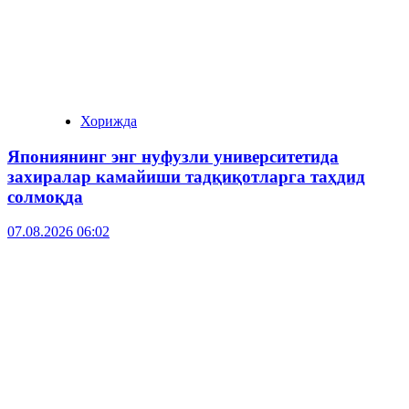
Хорижда
Япониянинг энг нуфузли университетида
захиралар камайиши тадқиқотларга таҳдид
солмоқда
07.08.2026 06:02