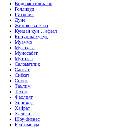
Видеоянгиликлар
Голливуд
Гўзаллик
Дунё
Жиноят ва жазо
Кундан кун… афзал
Қонун ва ҳуқуқ
Муаммо
Мулоҳаза
Муносабат
Мутолаа
Саломатлик
Санъат
Сиёсат
Спорт
Таълим
Техно
Фаолият
Хорижда
Ҳайрат
Ҳалокат
Шоу-бизнес
Юртимизда