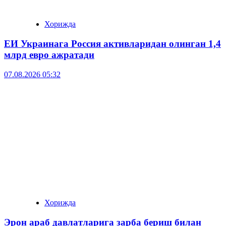
Хорижда
ЕИ Украинага Россия активларидан олинган 1,4
млрд евро ажратади
07.08.2026 05:32
Хорижда
Эрон араб давлатларига зарба бериш билан