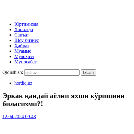
Юртимизда
Хорижда
Санъат
Шоу-бизнес
Ҳайрат
Муаммо
Мулоҳаза
Муносабат
Qidirshish:
hordiq.uz
Эркак қандай аёлни яхши кўришини
биласизми?!
12.04.2024 09:48