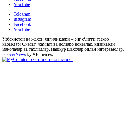
YouTube
Telegram
Instagram
Facebook
YouTube
Ўзбекистон ва жаҳон янгиликлари – энг сўнгги тезкор
хабарлар! Сиёсат, жамият ва долзарб воқеалар, қизиқарли
мақолалар ва таҳлиллар, машҳур шахслар билан интервьюлар.
|
CoverNews
by AF themes.