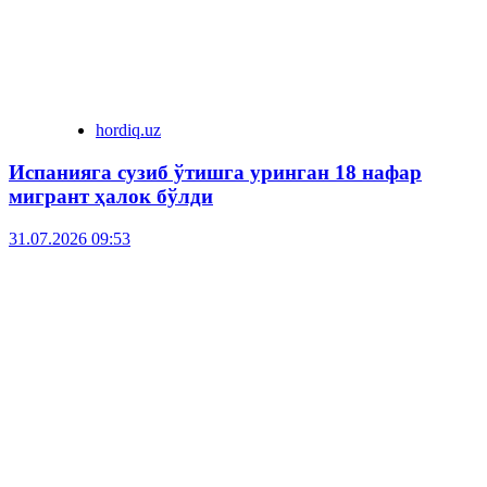
hordiq.uz
Испанияга сузиб ўтишга уринган 18 нафар
мигрант ҳалок бўлди
31.07.2026 09:53