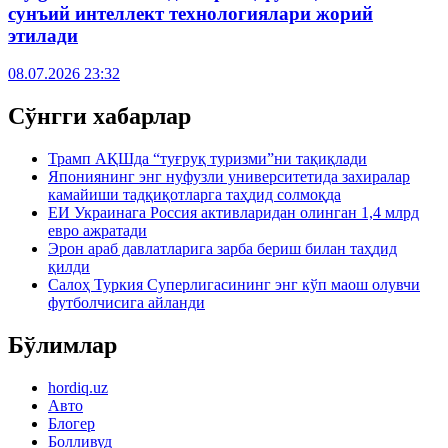
сунъий интеллект технологиялари жорий
этилади
08.07.2026 23:32
Сўнгги хабарлар
Трамп АҚШда “туғруқ туризми”ни тақиқлади
Япониянинг энг нуфузли университетида захиралар
камайиши тадқиқотларга таҳдид солмоқда
ЕИ Украинага Россия активларидан олинган 1,4 млрд
евро ажратади
Эрон араб давлатларига зарба бериш билан таҳдид
қилди
Салоҳ Туркия Суперлигасининг энг кўп маош олувчи
футболчисига айланди
Бўлимлар
hordiq.uz
Авто
Блогер
Болливуд