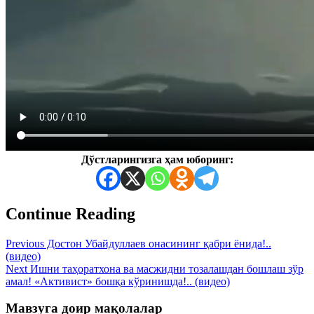
Дўстларингизга ҳам юборинг:
Continue Reading
Previous
Достон Убайдуллаев онасининг қабри ёнида!..
(видео)
Next
Ишни таҳоратхона ва масжидни тозалашдан бошлаш зўр
амал! «Активист» бошқа кўринишда!.. (видео)
Мавзуга доир мақолалар