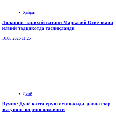
Ҳайрат
Лоланинг тарихий ватани Марказий Осиё экани
илмий тадқиқотда тасдиқланди
10.08.2026 11:25
Дунё
Вучич: Дунё катта уруш остонасида, давлатлар
эса унинг олдини олмаяпти