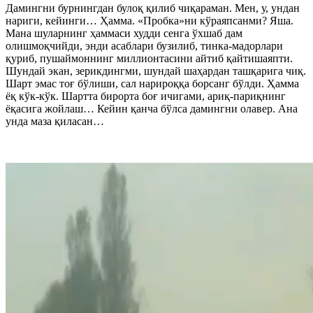
Дамингни бурнингдан булоқ қилиб чиқараман. Мен, у, ундан
нариги, кейинги… Ҳамма. «Пробка»ни кўраяпсанми? Яша.
Мана шуларнинг ҳаммаси худди сенга ўхшаб дам
олишмоқчийди, энди асаблари бузилиб, тинка-мадорлари
қуриб, пушаймоннинг миллионтасини айтиб қайтишаяпти.
Шундай экан, зерикдингми, шундай шаҳардан ташқарига чиқ.
Шарт эмас тоғ бўлиши, сал нарироққа борсанг бўлди. Ҳамма
ёқ кўк-кўк. Шартта бирорта боғ ичигами, ариқ-париқнинг
ёқасига жойлаш… Кейин қанча бўлса дамингни олавер. Ана
унда маза қиласан…