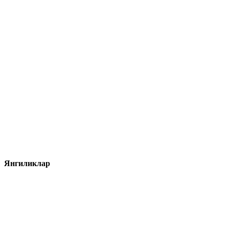
Янгиликлар