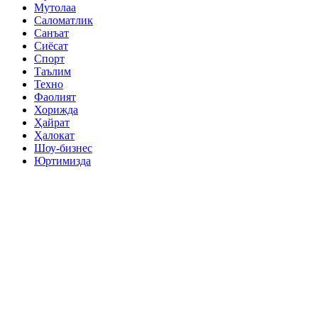
Мутолаа
Саломатлик
Санъат
Сиёсат
Спорт
Таълим
Техно
Фаолият
Хорижда
Ҳайрат
Ҳалокат
Шоу-бизнес
Юртимизда