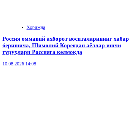
Хорижда
Россия оммавий ахборот воситаларининг хабар
беришича, Шимолий Кореядан аёллар ишчи
гуруҳлари Россияга келмоқда
10.08.2026 14:08