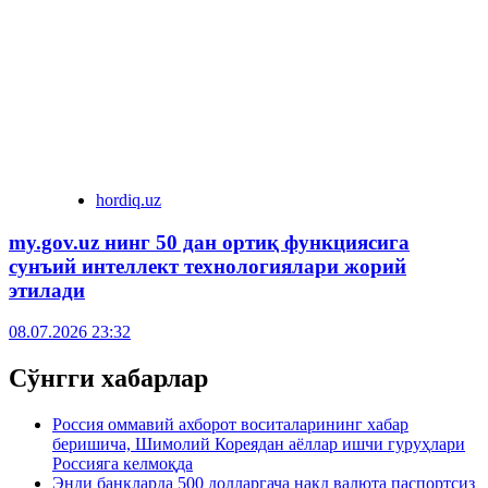
hordiq.uz
my.gov.uz нинг 50 дан ортиқ функциясига
сунъий интеллект технологиялари жорий
этилади
08.07.2026 23:32
Сўнгги хабарлар
Россия оммавий ахборот воситаларининг хабар
беришича, Шимолий Кореядан аёллар ишчи гуруҳлари
Россияга келмоқда
Энди банкларда 500 долларгача нақд валюта паспортсиз