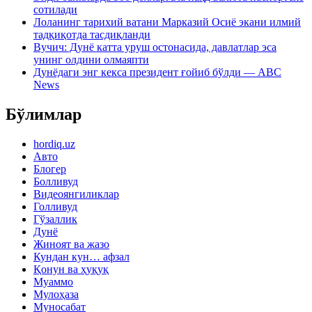
сотилади
Лоланинг тарихий ватани Марказий Осиё экани илмий
тадқиқотда тасдиқланди
Вучич: Дунё катта уруш остонасида, давлатлар эса
унинг олдини олмаяпти
Дунёдаги энг кекса президент ғойиб бўлди — ABC
News
Бўлимлар
hordiq.uz
Авто
Блогер
Болливуд
Видеоянгиликлар
Голливуд
Гўзаллик
Дунё
Жиноят ва жазо
Кундан кун… афзал
Қонун ва ҳуқуқ
Муаммо
Мулоҳаза
Муносабат