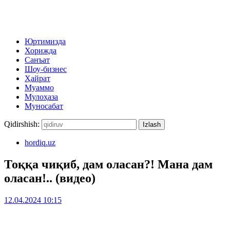
Юртимизда
Хорижда
Санъат
Шоу-бизнес
Ҳайрат
Муаммо
Мулоҳаза
Муносабат
Qidirshish:
hordiq.uz
Тоққа чиқиб, дам оласан?! Мана дам
оласан!.. (видео)
12.04.2024 10:15