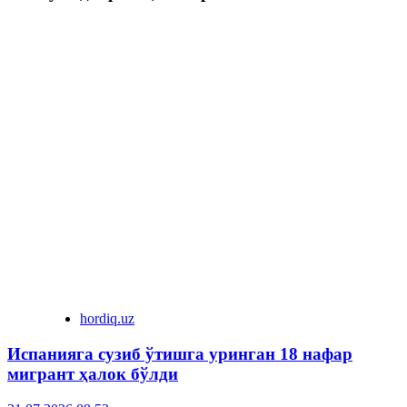
hordiq.uz
Испанияга сузиб ўтишга уринган 18 нафар
мигрант ҳалок бўлди