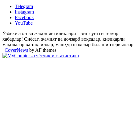
Telegram
Instagram
Facebook
YouTube
Ўзбекистон ва жаҳон янгиликлари – энг сўнгги тезкор
хабарлар! Сиёсат, жамият ва долзарб воқеалар, қизиқарли
мақолалар ва таҳлиллар, машҳур шахслар билан интервьюлар.
|
CoverNews
by AF themes.