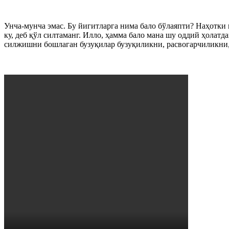
Унча-мунча эмас. Бу йигитларга нима бало бўлаяпти? Наҳотки
ку, деб қўл силтаманг. Илло, ҳамма бало мана шу оддий ҳолат
силжишни бошлаган бузуқилар бузуқиликни, расвогарчиликни,