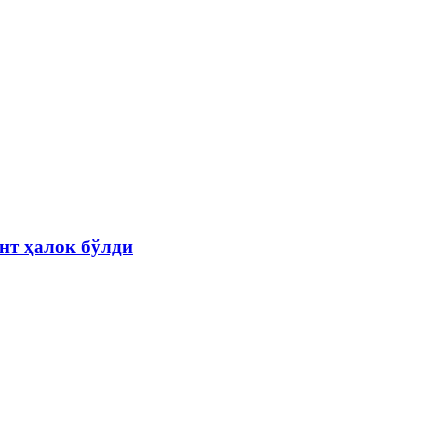
нт ҳалок бўлди