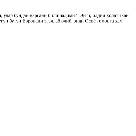
, улар бундай нарсани билишадими?! Эй-й, оддий ҳолат экан-
угун бутун Европани эгаллаб олиб, энди Осиё томонга ҳам