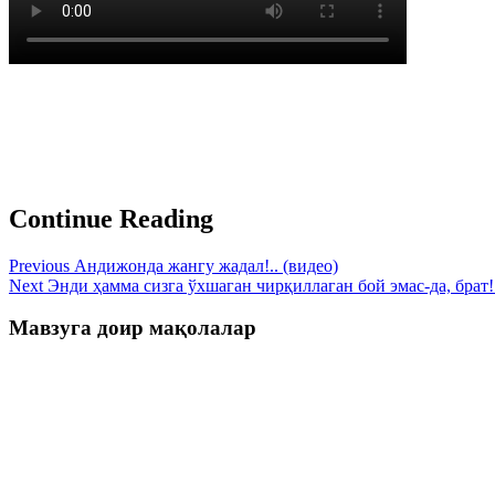
Continue Reading
Previous
Андижонда жангу жадал!.. (видео)
Next
Энди ҳамма сизга ўхшаган чирқиллаган бой эмас-да, брат!.
Мавзуга доир мақолалар