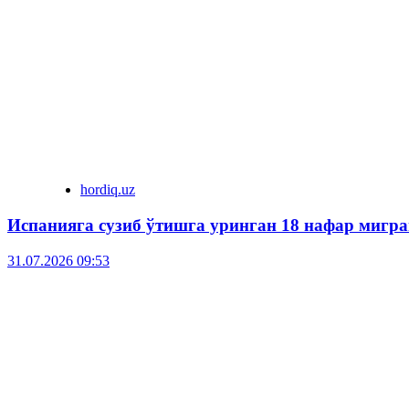
hordiq.uz
Испанияга сузиб ўтишга уринган 18 нафар мигра
31.07.2026 09:53