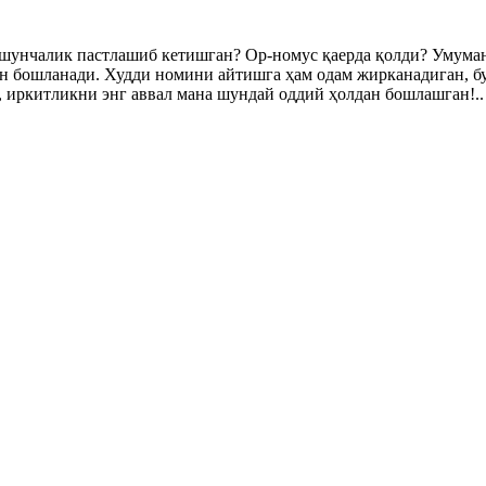
 шунчалик пастлашиб кетишган? Ор-номус қаерда қолди? Умуман
дан бошланади. Худди номини айтишга ҳам одам жирканадиган, б
 иркитликни энг аввал мана шундай оддий ҳолдан бошлашган!..