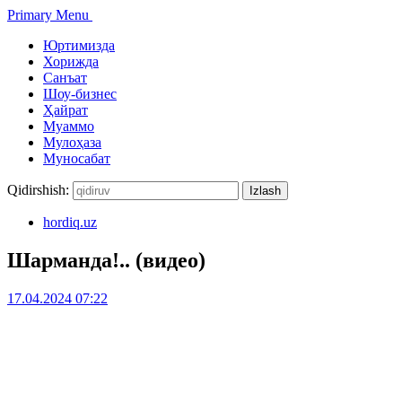
Primary Menu
Юртимизда
Хорижда
Санъат
Шоу-бизнес
Ҳайрат
Муаммо
Мулоҳаза
Муносабат
Qidirshish:
hordiq.uz
Шарманда!.. (видео)
17.04.2024 07:22