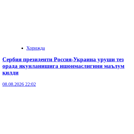
Хорижда
Сербия президенти Россия-Украина уруши тез
орада якунланишига ишонмаслигини маълум
қилди
08.08.2026 22:02