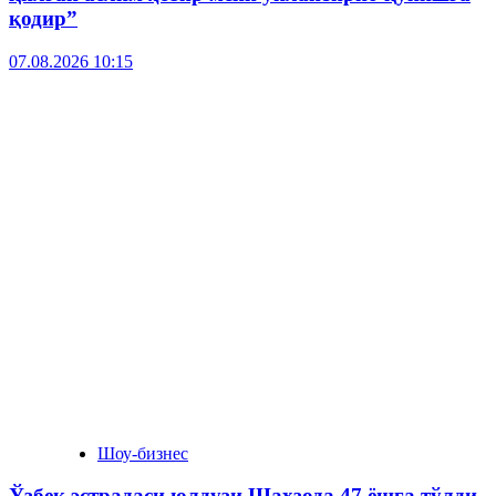
қодир”
07.08.2026 10:15
Шоу-бизнес
Ўзбек эстрадаси юлдузи Шаҳзода 47 ёшга тўлди