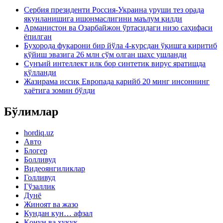
Сербия президенти Россия-Украина уруши тез орада
якунланишига ишонмаслигини маълум қилди
Арманистон ва Озарбайжон ўртасидаги низо саҳифаси
ёпилган
Бухорода фуқарони бир йўла 4-курсдан ўқишга киритиб
қўйиш эвазига 26 млн сўм олган шахс ушланди
Сунъий интеллект илк бор синтетик вирус яратишда
қўлланди
Жазирама иссиқ Европада қарийб 20 минг инсоннинг
ҳаётига зомин бўлди
Бўлимлар
hordiq.uz
Авто
Блогер
Болливуд
Видеоянгиликлар
Голливуд
Гўзаллик
Дунё
Жиноят ва жазо
Кундан кун… афзал
Қонун ва ҳуқуқ