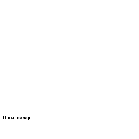
Янгиликлар