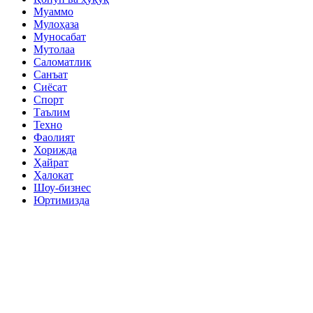
Муаммо
Мулоҳаза
Муносабат
Мутолаа
Саломатлик
Санъат
Сиёсат
Спорт
Таълим
Техно
Фаолият
Хорижда
Ҳайрат
Ҳалокат
Шоу-бизнес
Юртимизда