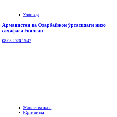
Хорижда
Арманистон ва Озарбайжон ўртасидаги низо
саҳифаси ёпилган
08.08.2026 15:47
Жиноят ва жазо
Юртимизда