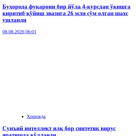
Бухорода фуқарони бир йўла 4-курсдан ўқишга
киритиб қўйиш эвазига 26 млн сўм олган шахс
ушланди
08.08.2026 06:01
Хорижда
Сунъий интеллект илк бор синтетик вирус
яратишда қўлланди