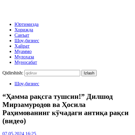
Юртимизда
Хорижда
Санъат
Шоу-бизнес
Ҳайрат
Муаммо
Мулоҳаза
Муносабат
Qidirshish:
Шоу-бизнес
“Ҳамма рақсга тушсин!” Дилшод
Мирзамуродов ва Ҳосила
Раҳимованинг кўчадаги антиқа рақси
(видео)
07.05.2024 16:25