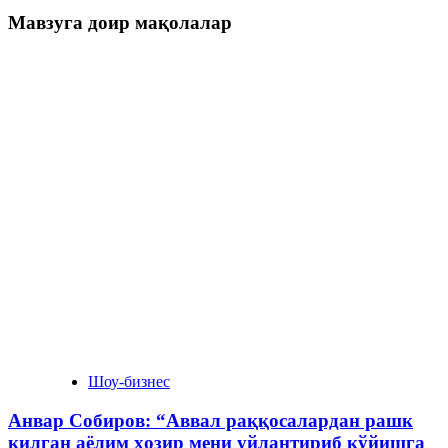
Мавзуга доир мақолалар
Шоу-бизнес
Анвар Собиров: “Аввал раққосалардан рашк
қилган аёлим ҳозир мени уйлантириб қўйишга