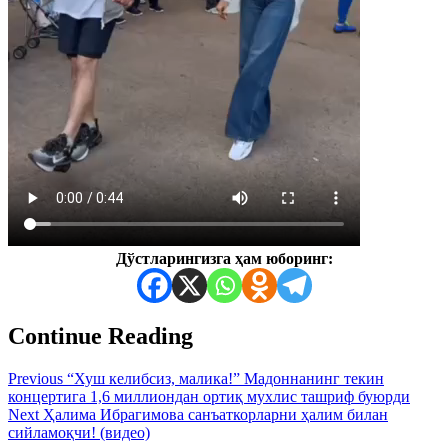
Дўстларингизга ҳам юборинг:
Continue Reading
Previous
“Хуш келибсиз, малика!” Мадоннанинг текин
концертига 1,6 миллиондан ортиқ мухлис ташриф буюрди
Next
Ҳалима Ибрагимова санъаткорларни ҳалим билан
сийламоқчи! (видео)