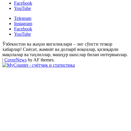
Facebook
YouTube
Telegram
Instagram
Facebook
YouTube
Ўзбекистон ва жаҳон янгиликлари – энг сўнгги тезкор
хабарлар! Сиёсат, жамият ва долзарб воқеалар, қизиқарли
мақолалар ва таҳлиллар, машҳур шахслар билан интервьюлар.
|
CoverNews
by AF themes.